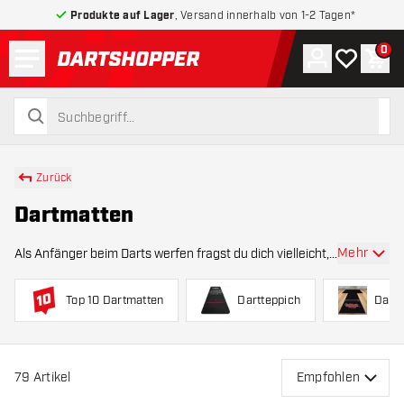
Produkte auf Lager
, Versand innerhalb von 1-2 Tagen*
Menü
0
Konto
Meine Wuns
War
zurück zur Startseite
suchen
suchen
Zurück
Dartmatten
Mehr
Als Anfänger beim Darts werfen fragst du dich vielleicht,
ob ein Dartteppich notwendig ist und falls ja, welchen du
wählen solltest. Dartmatten sind ein unverzichtbares
Top 10 Dartmatten
Dartteppich
Dart
Zubehör für Dartspieler, sie
79
Artikel
Empfohlen