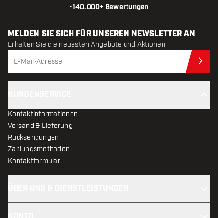
•
140.000+ Bewertungen
MELDEN SIE SICH FÜR UNSEREN NEWSLETTER AN
Erhalten Sie die neuesten Angebote und Aktionen
Jet
KUNDENSERVICE
Kontaktinformationen
Versand & Lieferung
Rücksendungen
Zahlungsmethoden
Kontaktformular
ÜBER UNS & DIENSTLEISTUNGEN
KONTO