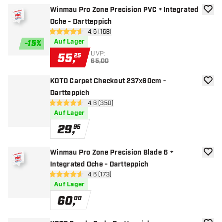
Winmau Pro Zone Precision PVC + Integrated
Zur W
Oche - Dartteppich
Bewertungsbereich öffnen
4.6 (168)
4.6 Bewertungssterne
Auf Lager
-
15
%
UVP:
55
,
25
65,00
KOTO Carpet Checkout 237x60cm -
Zur W
Dartteppich
Bewertungsbereich öffnen
4.6 (350)
4.6 Bewertungssterne
Auf Lager
29
,
95
Winmau Pro Zone Precision Blade 6 +
Zur W
Integrated Oche - Dartteppich
Bewertungsbereich öffnen
4.6 (173)
4.6 Bewertungssterne
Auf Lager
60
,
00