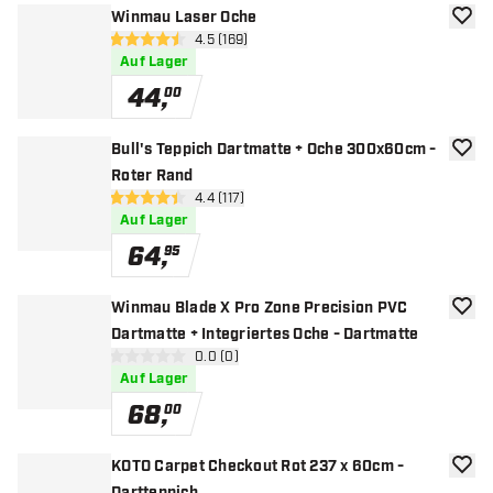
Winmau Laser Oche
Zur W
Bewertungsbereich öffnen
4.5 (169)
4.5 Bewertungssterne
Auf Lager
44
,
00
Bull's Teppich Dartmatte + Oche 300x60cm -
Zur W
Roter Rand
Bewertungsbereich öffnen
4.4 (117)
4.4 Bewertungssterne
Auf Lager
64
,
95
Winmau Blade X Pro Zone Precision PVC
Zur W
Dartmatte + Integriertes Oche - Dartmatte
Bewertungsbereich öffnen
0.0 (0)
0 Bewertungssterne
Auf Lager
68
,
00
KOTO Carpet Checkout Rot 237 x 60cm -
Zur W