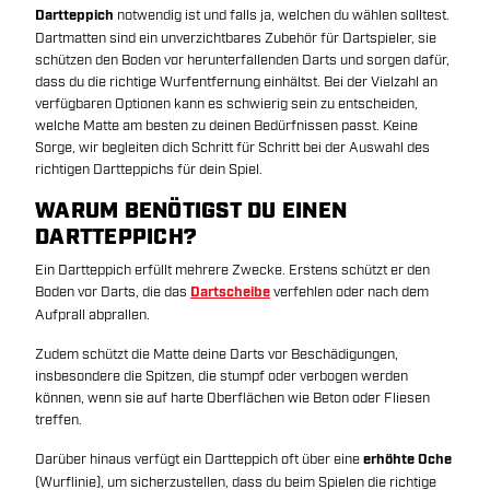
Dartteppich
notwendig ist und falls ja, welchen du wählen solltest.
Dartmatten sind ein unverzichtbares Zubehör für Dartspieler, sie
schützen den Boden vor herunterfallenden Darts und sorgen dafür,
dass du die richtige Wurfentfernung einhältst. Bei der Vielzahl an
verfügbaren Optionen kann es schwierig sein zu entscheiden,
welche Matte am besten zu deinen Bedürfnissen passt. Keine
Sorge, wir begleiten dich Schritt für Schritt bei der Auswahl des
richtigen Dartteppichs für dein Spiel.
WARUM BENÖTIGST DU EINEN
DARTTEPPICH?
Ein Dartteppich erfüllt mehrere Zwecke. Erstens schützt er den
Boden vor Darts, die das
Dartscheibe
verfehlen oder nach dem
Aufprall abprallen.
Zudem schützt die Matte deine Darts vor Beschädigungen,
insbesondere die Spitzen, die stumpf oder verbogen werden
können, wenn sie auf harte Oberflächen wie Beton oder Fliesen
treffen.
Darüber hinaus verfügt ein Dartteppich oft über eine
erhöhte Oche
(Wurflinie), um sicherzustellen, dass du beim Spielen die richtige