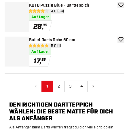
KOTO Puzzle Blue - Dartteppich
Zur W
Bewertungsbereich öffnen
4.0 (54)
4 Bewertungssterne
Auf Lager
28
,
95
Bullet Darts Oche 60 cm
Zur W
Bewertungsbereich öffnen
5.0 (1)
5 Bewertungssterne
Auf Lager
17
,
95
1
2
3
4
Vorherige
Nächste
DEN RICHTIGEN DARTTEPPICH
WÄHLEN: DIE BESTE MATTE FÜR DICH
ALS ANFÄNGER
Als Anfänger beim Darts werfen fragst du dich vielleicht, ob ein