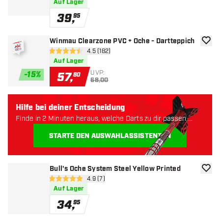
Auf Lager
39
,
95
Winmau Clearzone PVC + Oche - Dartteppich
Zur W
Bewertungsbereich öffnen
4.5 (182)
4.5 Bewertungssterne
Auf Lager
UVP:
-
15
%
57
,
80
68,00
Hilfe bei deiner Entscheidung
Finde in 2 Minuten heraus, welche Darts zu dir passen.
Lass uns anfangen:
STARTE DEN AUSWAHLASSISTENTEN
Bull's Oche System Steel Yellow Printed
Zur W
Bewertungsbereich öffnen
4.9 (7)
4.9 Bewertungssterne
Auf Lager
34
,
95