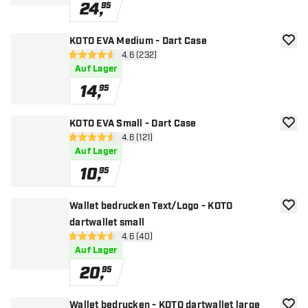
24
,
95
KOTO EVA Medium - Dart Case
Zur W
Bewertungsbereich öffnen
4.6 (232)
4.6 Bewertungssterne
Auf Lager
14
,
95
KOTO EVA Small - Dart Case
Zur W
Bewertungsbereich öffnen
4.6 (121)
4.6 Bewertungssterne
Auf Lager
10
,
95
Wallet bedrucken Text/Logo - KOTO
Zur W
dartwallet small
Bewertungsbereich öffnen
4.6 (40)
4.6 Bewertungssterne
Auf Lager
20
,
95
Wallet bedrucken - KOTO dartwallet large