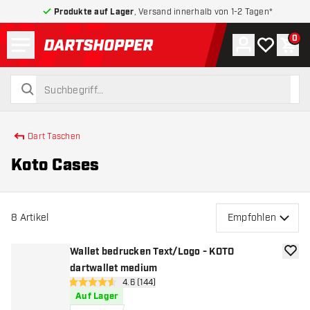
Produkte auf Lager
, Versand innerhalb von 1-2 Tagen*
Menü
0
Konto
Meine Wuns
War
zurück zur Startseite
suchen
suchen
Dart Taschen
Koto Cases
8
Artikel
Empfohlen
Wallet bedrucken Text/Logo - KOTO
Zur W
dartwallet medium
Bewertungsbereich öffnen
4.6 (144)
4.6 Bewertungssterne
Auf Lager