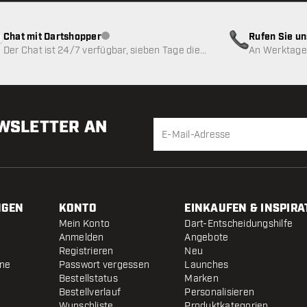
Chat mit Dartshopper
Rufen Sie u
Kundenservice nicht verfügbar
Der Chat ist 24/7 verfügbar, sieben Tage die
An Werktagen
Woche
EWSLETTER AN
NGEN
KONTO
EINKAUFEN & INSPIRA
Mein Konto
Dart-Entscheidungshilfe
Anmelden
Angebote
Registrieren
Neu
ine
Passwort vergessen
Launches
Bestellstatus
Marken
Bestellverlauf
Personalisieren
Wunschliste
Produktkategorien