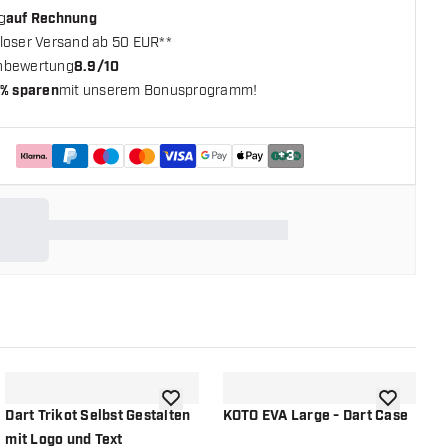
g
auf Rechnung
loser Versand ab 50 EUR**
nbewertung
8.9/10
% sparen
mit unserem Bonusprogramm!
+
3
chliste hinzufügen
Zur Wunschliste hinzufügen
Zur Wunsch
Dart Trikot Selbst Gestalten
KOTO EVA Large - Dart Case
K
mit Logo und Text