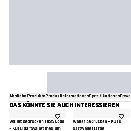
Ähnliche Produkte
Produktinformationen
Spezifikationen
Bewe
DAS KÖNNTE SIE AUCH INTERESSIEREN
Zur Wunschliste hinzufügen
Zur Wu
Wallet bedrucken Text/Logo
Wallet bedrucken - KOTO
- KOTO dartwallet medium
dartwallet large