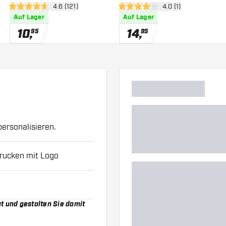
 öffnen
Bewertungsbereich öffnen
4.6 (121)
Bewertungsbereich 
4.0 (1)
4.6 Bewertungssterne
4 Bewertungssterne
Auf Lager
Auf Lager
10
,
14
,
95
95
personalisieren.
Drucken mit Logo
t und gestalten Sie damit