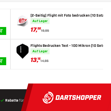
[2-Seitig] Flight mit Foto bedrucken (10 Satz)
Auf Lager
17
,
56
19,95
IN DEN WARENKORB
Flights Bedrucken Text - 100 Mikron (10 Sets)
Auf Lager
13
,
16
14,95
IN DEN WARENKORB
Rabatte
für Kunden
Produkte auf Lager
, Versand innerha