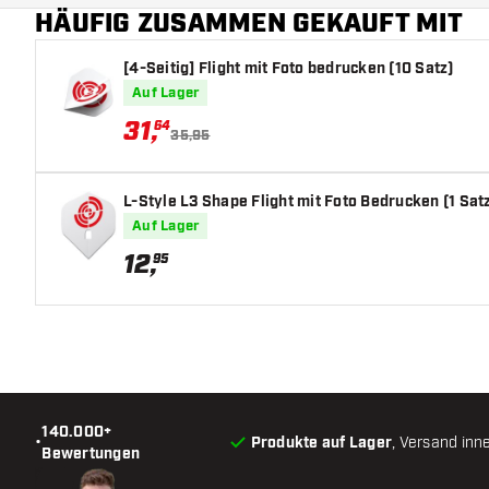
HÄUFIG ZUSAMMEN GEKAUFT MIT
[4-Seitig] Flight mit Foto bedrucken (10 Satz)
Auf Lager
31
,
64
35,95
L-Style L3 Shape Flight mit Foto Bedrucken (1 Sat
Auf Lager
12
,
95
140.000+
•
Produkte auf Lager
, Versand inn
Bewertungen