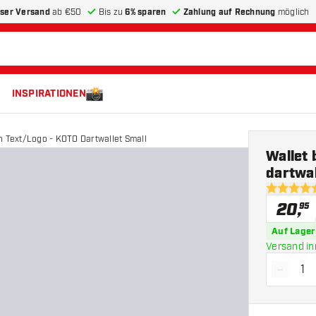
ser Versand
ab €50
Bis zu
6% sparen
Zahlung auf Rechnung
möglich
INSPIRATIONEN
n Text/Logo - KOTO Dartwallet Small
Wallet
dartwal
4.6 Bewer
20
,
95
Auf Lager
Versand in
-
Menge 