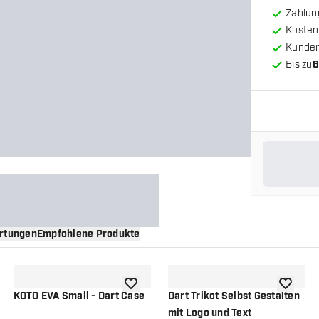
Zahlun
Kosten
Kunde
Bis zu
6
rtungen
Empfohlene Produkte
nschliste hinzufügen
Zur Wunschliste hinzufügen
Zur Wuns
KOTO EVA Small - Dart Case
Dart Trikot Selbst Gestalten
mit Logo und Text