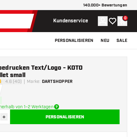
140.000+ Bewertungen
0
Konto
Meine Wunsch
Waren
Kundenservice
PERSONALISIEREN
NEU
SALE
 bedrucken Text/Logo - KOTO
let small
4.6 (40)
Marke
:
DARTSHOPPER
tungssterne
nerhalb von 1–2 Werktagen
+
PERSONALISIEREN
verringern
Menge erhöhen