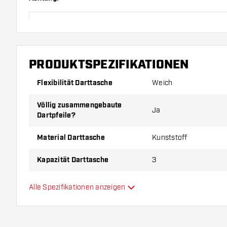
Bitte beachten Sie die angegebene Lieferzeit
Bedruckte Wallets können nur im Falle von Herstellerschäd
PRODUKTSPEZIFIKATIONEN
Flexibilität Darttasche
Weich
Völlig zusammengebaute
Ja
Dartpfeile?
Material Darttasche
Kunststoff
Kapazität Darttasche
3
Darttasche geeignet für
Dartpfeile
Alle Spezifikationen anzeigen
Hauptfarbe