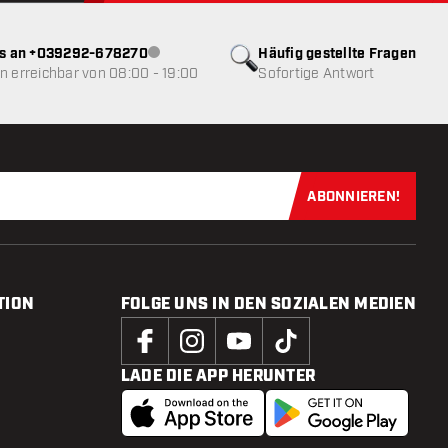
ns an +039292-678270
Häufig gestellte Fragen
Kundenservice nicht verfügbar
 erreichbar von 08:00 - 19:00
Sofortige Antwort
ABONNIEREN!
Jetzt für uns
TION
FOLGE UNS IN DEN SOZIALEN MEDIEN
LADE DIE APP HERUNTER