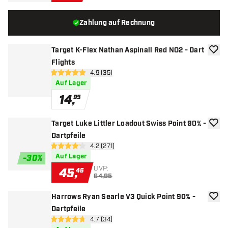
Zahlung auf Rechnung
Target K-Flex Nathan Aspinall Red NO2 - Dart
Zur W
Flights
Bewertungsbereich öffnen
4.9 (35)
4.9 Bewertungssterne
Auf Lager
14
,
95
Target Luke Littler Loadout Swiss Point 90% -
Zur W
Dartpfeile
Bewertungsbereich öffnen
4.2 (271)
4.2 Bewertungssterne
Auf Lager
-
30
%
UVP:
45
,
46
64,95
Harrows Ryan Searle V3 Quick Point 90% -
Zur W
Dartpfeile
Bewertungsbereich öffnen
4.7 (34)
4.7 Bewertungssterne