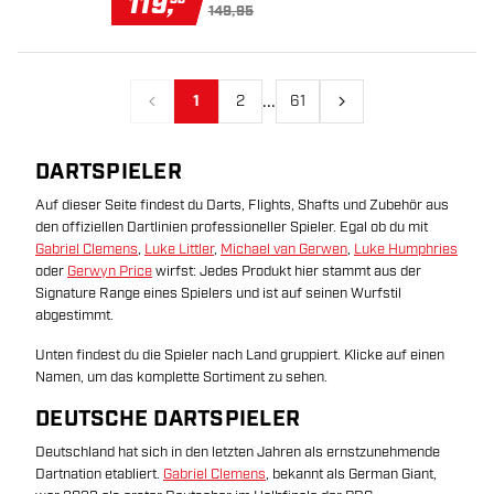
119
,
149,95
...
1
2
61
Vorherige
Nächste
DARTSPIELER
Auf dieser Seite findest du Darts, Flights, Shafts und Zubehör aus
den offiziellen Dartlinien professioneller Spieler. Egal ob du mit
Gabriel Clemens
,
Luke Littler
,
Michael van Gerwen
,
Luke Humphries
oder
Gerwyn Price
wirfst: Jedes Produkt hier stammt aus der
Signature Range eines Spielers und ist auf seinen Wurfstil
abgestimmt.
Unten findest du die Spieler nach Land gruppiert. Klicke auf einen
Namen, um das komplette Sortiment zu sehen.
DEUTSCHE DARTSPIELER
Deutschland hat sich in den letzten Jahren als ernstzunehmende
Dartnation etabliert.
Gabriel Clemens
, bekannt als German Giant,