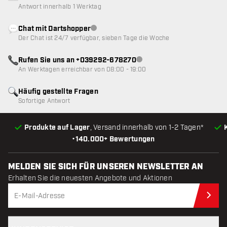
Antwort innerhalb 1 Werktag
Chat mit Dartshopper
Kundenservice nicht verfügbar
Der Chat ist 24/7 verfügbar, sieben Tage die Woche
Rufen Sie uns an +039292-678270
Kundenservice nicht verfügba
An Werktagen erreichbar von 08:00 - 19:00
Häufig gestellte Fragen
Sofortige Antwort
Produkte auf Lager
, Versand innerhalb von 1-2 Tagen*
•
140.000+ Bewertungen
MELDEN SIE SICH FÜR UNSEREN NEWSLETTER AN
Erhalten Sie die neuesten Angebote und Aktionen
Jet