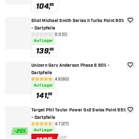
104
,
95
Shot Michael Smith Series II Turbo Point 90%
Zur W
- Dartpfeile
Bewertungsbereich öffnen
0.0 (0)
0 Bewertungssterne
Auf Lager
139
,
95
Unicorn Gary Anderson Phase 6 90% -
Zur W
Dartpfeile
Bewertungsbereich öffnen
4.9 (60)
4.9 Bewertungssterne
Auf Lager
141
,
95
Target Phil Taylor Power Gx2 Swiss Point 95%
Zur W
- Dartpfeile
Bewertungsbereich öffnen
4.7 (27)
4.7 Bewertungssterne
Auf Lager
-
20
%
UVP:
96