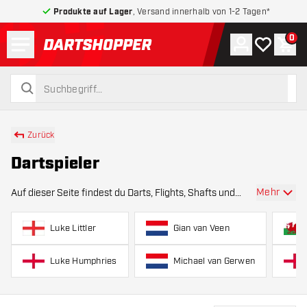
Produkte auf Lager
, Versand innerhalb von 1-2 Tagen*
Menü
0
Konto
Meine Wuns
War
zurück zur Startseite
suchen
suchen
Zurück
Dartspieler
Mehr
Auf dieser Seite findest du Darts, Flights, Shafts und
Zubehör aus den offiziellen Dartlinien professioneller
Spieler. Egal ob du mit Gabriel Clemens , Luke Littler ,
Luke Littler
Gian van Veen
Michael van Gerwen , Luke Hum
Luke Humphries
Michael van Gerwen