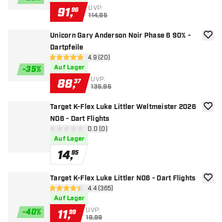
UVP:
91
,
96
114,95
Unicorn Gary Anderson Noir Phase 6 90% -
Zur W
Dartpfeile
Bewertungsbereich öffnen
4.9 (20)
4.9 Bewertungssterne
Auf Lager
-
35
%
UVP:
88
,
37
135,95
Target K-Flex Luke Littler Weltmeister 2026
Zur W
NO6 - Dart Flights
Bewertungsbereich öffnen
0.0 (0)
0 Bewertungssterne
Auf Lager
14
,
95
Target K-Flex Luke Littler NO6 - Dart Flights
Zur W
Bewertungsbereich öffnen
4.4 (365)
4.4 Bewertungssterne
Auf Lager
UVP:
-
40
%
11
,
99
19,99