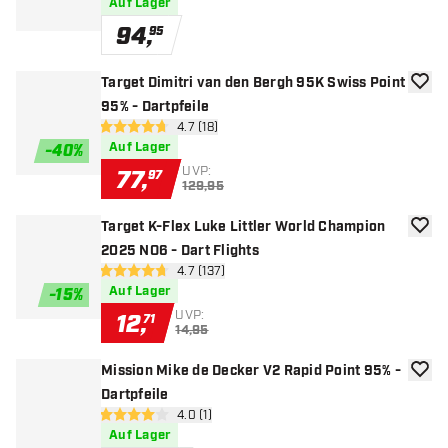
Auf Lager
94
,
95
Target Dimitri van den Bergh 95K Swiss Point
Zur W
95% - Dartpfeile
Bewertungsbereich öffnen
4.7 (18)
4.7 Bewertungssterne
Auf Lager
-
40
%
UVP:
77
,
97
129,95
Target K-Flex Luke Littler World Champion
Zur W
2025 NO6 - Dart Flights
Bewertungsbereich öffnen
4.7 (137)
4.7 Bewertungssterne
Auf Lager
-
15
%
UVP:
12
,
71
14,95
Mission Mike de Decker V2 Rapid Point 95% -
Zur W
Dartpfeile
Bewertungsbereich öffnen
4.0 (1)
4 Bewertungssterne
Auf Lager