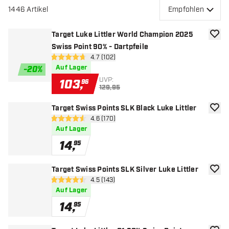
1446
Artikel
Empfohlen
Target Luke Littler World Champion 2025
Zur W
Swiss Point 90% - Dartpfeile
Bewertungsbereich öffnen
4.7 (102)
4.7 Bewertungssterne
Auf Lager
-
20
%
UVP:
103
,
96
129,95
Target Swiss Points SLK Black Luke Littler
Zur W
Bewertungsbereich öffnen
4.6 (170)
4.6 Bewertungssterne
Auf Lager
14
,
95
Target Swiss Points SLK Silver Luke Littler
Zur W
Bewertungsbereich öffnen
4.5 (143)
4.5 Bewertungssterne
Auf Lager
14
,
95