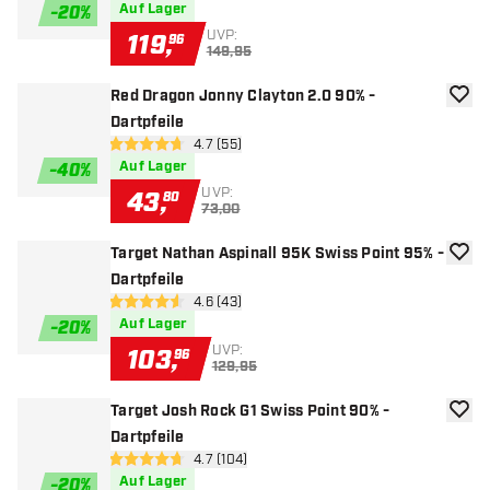
Auf Lager
-
20
%
UVP:
119
,
96
149,95
Red Dragon Jonny Clayton 2.0 90% -
Zur W
Dartpfeile
Bewertungsbereich öffnen
4.7 (55)
4.7 Bewertungssterne
Auf Lager
-
40
%
UVP:
43
,
80
73,00
Target Nathan Aspinall 95K Swiss Point 95% -
Zur W
Dartpfeile
Bewertungsbereich öffnen
4.6 (43)
4.6 Bewertungssterne
Auf Lager
-
20
%
UVP:
103
,
96
129,95
Target Josh Rock G1 Swiss Point 90% -
Zur W
Dartpfeile
Bewertungsbereich öffnen
4.7 (104)
4.7 Bewertungssterne
Auf Lager
-
20
%