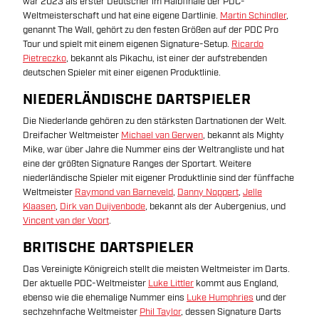
war 2023 als erster Deutscher im Halbfinale der PDC-
Weltmeisterschaft und hat eine eigene Dartlinie.
Martin Schindler
,
genannt The Wall, gehört zu den festen Größen auf der PDC Pro
Tour und spielt mit einem eigenen Signature-Setup.
Ricardo
Pietreczko
, bekannt als Pikachu, ist einer der aufstrebenden
deutschen Spieler mit einer eigenen Produktlinie.
NIEDERLÄNDISCHE DARTSPIELER
Die Niederlande gehören zu den stärksten Dartnationen der Welt.
Dreifacher Weltmeister
Michael van Gerwen
, bekannt als Mighty
Mike, war über Jahre die Nummer eins der Weltrangliste und hat
eine der größten Signature Ranges der Sportart. Weitere
niederländische Spieler mit eigener Produktlinie sind der fünffache
Weltmeister
Raymond van Barneveld
,
Danny Noppert
,
Jelle
Klaasen
,
Dirk van Duijvenbode
, bekannt als der Aubergenius, und
Vincent van der Voort
.
BRITISCHE DARTSPIELER
Das Vereinigte Königreich stellt die meisten Weltmeister im Darts.
Der aktuelle PDC-Weltmeister
Luke Littler
kommt aus England,
ebenso wie die ehemalige Nummer eins
Luke Humphries
und der
sechzehnfache Weltmeister
Phil Taylor
, dessen Signature Darts