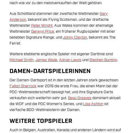
nach wie vor zu den meistverkauften der Welt gehören.
Aus Schottland stammen der zweifache Weltmeister
Gary
Anderson
, bekannt als Flying Scotsman, und der dreifache
Weltmeister
Peter Wright
. Aus Wales kommen der ehemalige
Weltmeister
Gerwyn Price
, ein früherer Rugbyspieler mit einer
beliebten Signature Range, und
Jonny Clayton
, bekannt als The
Ferret.
Weitere etablierte englische Spieler mit eigener Dartlinie sind
Michael Smith
,
James Wade
,
Adrian Lewis
und
Stephen Bunting
.
DAMEN-DARTSPIELERINNEN
Der Damen-Dartsport ist in den letzten Jahren stark gewachsen.
Fallon Sherrock
war 2019 die erste Frau, die einen Mann bei der
PDC-Weltmeisterschaft besiegt hat, und ihre Signature Darts
verkaufen sich weiterhin sehr gut.
Beau Greaves
dominiert aktuell
die WDF und die PDC Women's Series, und
Lisa Ashton
ist
vierfache BDO-Weltmeisterin der Damen.
WEITERE TOPSPIELER
Auch in Belgien, Australien, Kanada und anderen Ländern wird auf