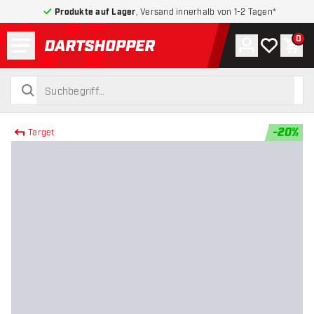
Produkte auf Lager
, Versand innerhalb von 1-2 Tagen*
Menü
0
Konto
Meine Wuns
War
zurück zur Startseite
suchen
suchen
-
20
%
Target