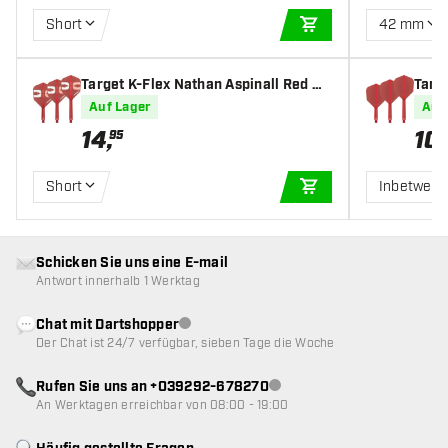
Short
42 mm
IN DEN WARENKOR
Target K-Flex Nathan Aspinall Red NO
Targe
6 - Dart Flights
Auf Lager
Auf
14
,
10
,
95
Short
Inbetwee
IN DEN WARENKOR
Schicken Sie uns eine E-mail
Antwort innerhalb 1 Werktag
Chat mit Dartshopper
Kundenservice nicht verfügbar
Der Chat ist 24/7 verfügbar, sieben Tage die Woche
Rufen Sie uns an +039292-678270
Kundenservice nicht verfügba
An Werktagen erreichbar von 08:00 - 19:00