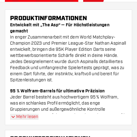
PRODUKTINFORMATIONEN
Entwickelt mit „The Asp“ — Für Höchstleistungen
gemacht
In enger Zusammenarbeit mit dem World Matchplay-
Champion 2023 und Premier League-Star Nathan Aspinall
entwickelt, bringen die 95K Player Edition Darts seine
wettbewerbsorientierte Schärfe direkt in deine Hände.
Jedes Designelement wurde durch Aspinalls detailliertes
Feedback und umfangreiche Spielertests geprägt, was zu
einem Dart führte, der instinktiv, kraftvoll und bereit für
Spitzenleistungen ist.
95 % Wolfram-Barrels für ultimative Präzision
Jeder Barrel besteht aus hochwertigem 95 % Wolfram,
was ein schlankes Profil ermöglicht, das enge
Gruppierungen und außergewöhnliche Kontrolle
unterstützt. Das sorgfältig gestaltete konische Frontprofil
Mehr lesen
spiegelt Nathans bevorzugten Balancepunkt wider und
sorgt für eine natürliche, selbstbewusste Handlage. Diese
Form fördert eine geschmeidige, konstante