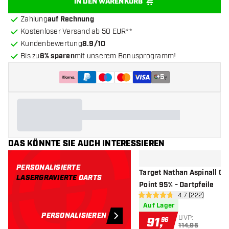
IN DEN WARENKORB
Zahlung
auf Rechnung
Kostenloser Versand ab 50 EUR**
Kundenbewertung
8.9/10
Bis zu
6% sparen
mit unserem Bonusprogramm!
+
5
DAS KÖNNTE SIE AUCH INTERESSIEREN
PERSONALISIERTE
Target Nathan Aspinall G2
LASERGRAVIERTE
DARTS
Point 95% - Dartpfeile
Bewertungsbere
4.7 (222)
4.7 Bewertungssterne
Auf Lager
PERSONALISIEREN
UVP:
91
,
96
114,95