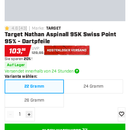
4.6
[
43
]
Marke
:
TARGET
4.6 Bewertungssterne
Target Nathan Aspinall 95K Swiss Point
95% - Dartpfeile
UVP:
103
,
96
129,95
Sie sparen
20%
!
Kostenloser Versand
Auf Lager
Versendet innerhalb von 24 Stunden
Variante wählen
:
22 Gramm
24 Gramm
26 Gramm
-
+
Menge verringern
Menge erhöhen
Zur Wu