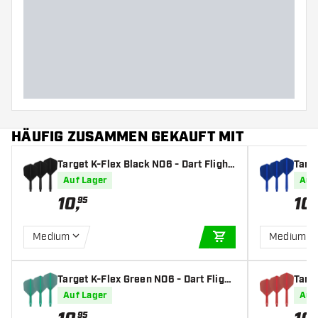
HÄUFIG ZUSAMMEN GEKAUFT MIT
Target K-Flex Black NO6 - Dart Flight
Targe
s
Auf Lager
Auf
10
,
10
,
95
Medium
Medium
IN DEN WARENKOR
Target K-Flex Green NO6 - Dart Flight
Targe
s
Auf Lager
Auf
95