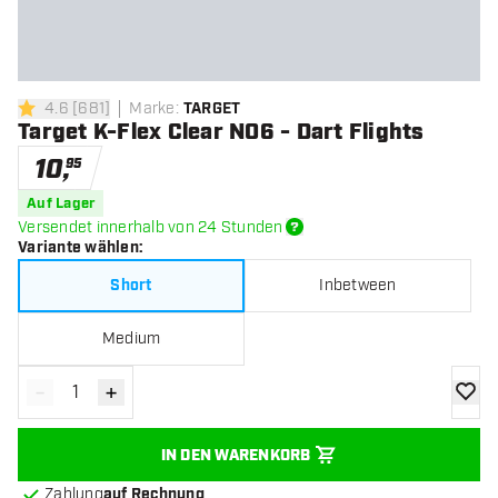
4.6
[
681
]
Marke
:
TARGET
4.6 Bewertungssterne
Target K-Flex Clear NO6 - Dart Flights
10
,
95
Auf Lager
Versendet innerhalb von 24 Stunden
Variante wählen
:
Short
Inbetween
Medium
-
+
Menge verringern
Menge erhöhen
Zur Wu
IN DEN WARENKORB
Zahlung
auf Rechnung