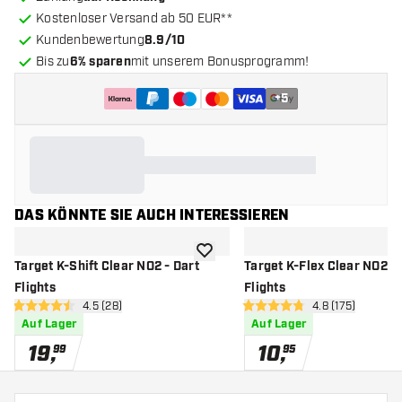
Kostenloser Versand ab 50 EUR**
Kundenbewertung
8.9/10
Bis zu
6% sparen
mit unserem Bonusprogramm!
+
5
DAS KÖNNTE SIE AUCH INTERESSIEREN
Zur Wunschliste hinzufügen
Target K-Shift Clear NO2 - Dart
Target K-Flex Clear NO2 - 
Flights
Flights
Bewertungsbereich öffnen
4.5 (28)
Bewertungsbere
4.8 (175)
4.5 Bewertungssterne
4.8 Bewertungssterne
Auf Lager
Auf Lager
19
,
10
,
99
95