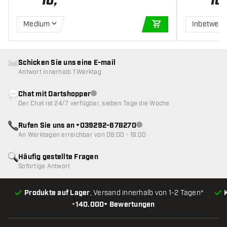
10
,
10
,
Medium
Inbetwee
IN DEN WARENKOR
Schicken Sie uns eine E-mail
Antwort innerhalb 1 Werktag
Chat mit Dartshopper
Kundenservice nicht verfügbar
Der Chat ist 24/7 verfügbar, sieben Tage die Woche
Rufen Sie uns an +039292-678270
Kundenservice nicht verfügba
An Werktagen erreichbar von 08:00 - 19:00
Häufig gestellte Fragen
Sofortige Antwort
Produkte auf Lager
, Versand innerhalb von 1-2 Tagen*
•
140.000+ Bewertungen