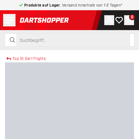
Produkte auf Lager
, Versand innerhalb von 1-2 Tagen*
Menü
0
Konto
Meine Wuns
War
zurück zur Startseite
suchen
suchen
Top 10 Dart Flights