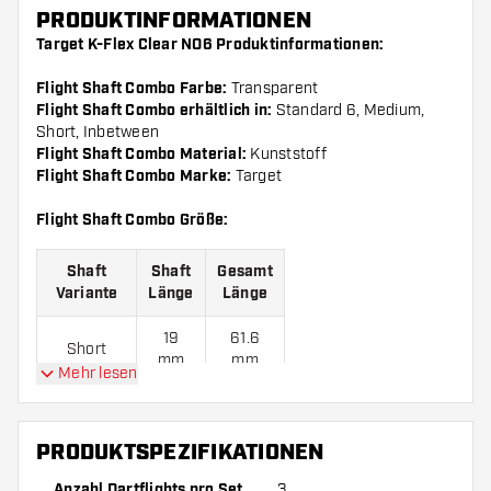
PRODUKTINFORMATIONEN
Target K-Flex Clear NO6 Produktinformationen:
Flight Shaft Combo Farbe:
Transparent
Flight Shaft Combo erhältlich in:
Standard 6, Medium,
Short, Inbetween
Flight Shaft Combo Material:
Kunststoff
Flight Shaft Combo Marke:
Target
Flight Shaft Combo Größe:
Shaft
Shaft
Gesamt
Variante
Länge
Länge
19
61.6
Short
mm
mm
Mehr lesen
26
68.6
Inbetween
mm
mm
PRODUKTSPEZIFIKATIONEN
33
75.6
Medium
Anzahl Dartflights pro Set
3