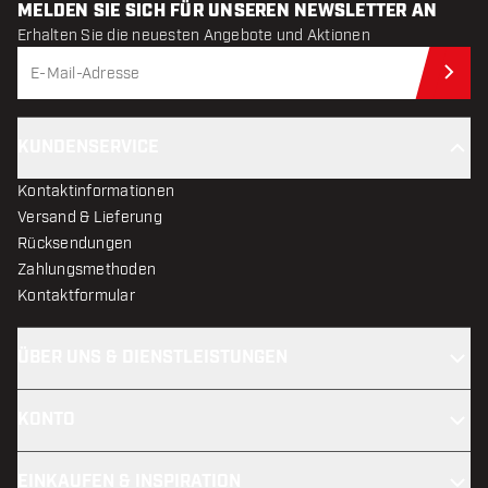
MELDEN SIE SICH FÜR UNSEREN NEWSLETTER AN
Erhalten Sie die neuesten Angebote und Aktionen
Jet
KUNDENSERVICE
Kontaktinformationen
Versand & Lieferung
Rücksendungen
Zahlungsmethoden
Kontaktformular
ÜBER UNS & DIENSTLEISTUNGEN
KONTO
EINKAUFEN & INSPIRATION