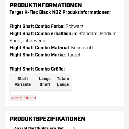
PRODUKTINFORMATIONEN
Target K-Flex Black NO2 Produktinformationen:
Flight Shaft Combo Farbe:
Schwarz
Flight Shaft Combo erhältlich in:
Standard, Medium,
Short, Inbetween
Flight Shaft Combo Material:
Kunststoff
Flight Shaft Combo Marke:
Target
Flight Shaft Combo Größe:
Shaft
Länge
Totale
Variante
Shaft
Länge
19
61.6
Mehr lesen
Short
mm
mm
26
68.6
Inbetween
PRODUKTSPEZIFIKATIONEN
mm
mm
Anzahl Dartflights pro Set
3