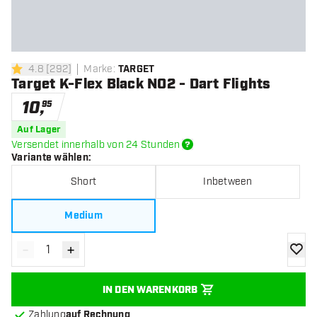
4.8
[
292
]
Marke
:
TARGET
4.8 Bewertungssterne
Target K-Flex Black NO2 - Dart Flights
10
,
95
Auf Lager
Versendet innerhalb von 24 Stunden
Variante wählen
:
Short
Inbetween
Medium
-
+
Menge verringern
Menge erhöhen
Zur Wu
IN DEN WARENKORB
Zahlung
auf Rechnung