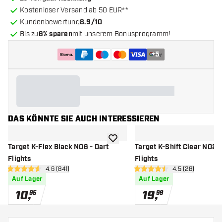
Kostenloser Versand ab 50 EUR**
Kundenbewertung
8.9/10
Bis zu
6% sparen
mit unserem Bonusprogramm!
+
5
DAS KÖNNTE SIE AUCH INTERESSIEREN
Zur Wunschliste hinzufügen
Target K-Flex Black NO6 - Dart
Target K-Shift Clear NO2 -
Flights
Flights
Bewertungsbereich öffnen
4.6 (841)
Bewertungsbere
4.5 (28)
4.6 Bewertungssterne
4.5 Bewertungssterne
Auf Lager
Auf Lager
10
,
19
,
95
99