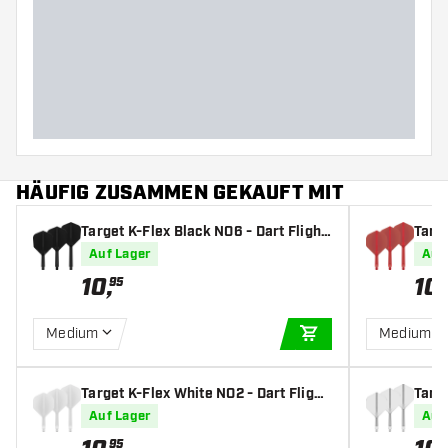
HÄUFIG ZUSAMMEN GEKAUFT MIT
Target K-Flex Black NO6 - Dart Flight
Targe
s
Auf Lager
Auf
10
,
10
,
95
Medium
Medium
IN DEN WARENKOR
Target K-Flex White NO2 - Dart Flight
Targe
s
Auf Lager
Auf
95