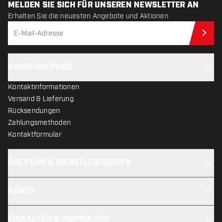
MELDEN SIE SICH FÜR UNSEREN NEWSLETTER AN
Erhalten Sie die neuesten Angebote und Aktionen
Jet
KUNDENSERVICE
Kontaktinformationen
Versand & Lieferung
Rücksendungen
Zahlungsmethoden
Kontaktformular
ÜBER UNS & DIENSTLEISTUNGEN
KONTO
EINKAUFEN & INSPIRATION