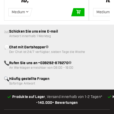
10
,
10
,
Medium
Medium
IN DEN WARENKOR
Schicken Sie uns eine E-mail
Antwort innerhalb 1 Werktag
Chat mit Dartshopper
Kundenservice nicht verfügbar
Der Chat ist 24/7 verfügbar, sieben Tage die Woche
Rufen Sie uns an +039292-678270
Kundenservice nicht verfügba
An Werktagen erreichbar von 08:00 - 19:00
Häufig gestellte Fragen
Sofortige Antwort
Produkte auf Lager
, Versand innerhalb von 1-2 Tagen*
•
140.000+ Bewertungen