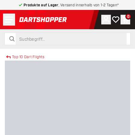
Produkte auf Lager
, Versand innerhalb von 1-2 Tagen*
Menü
0
Konto
Meine Wuns
War
zurück zur Startseite
suchen
suchen
Top 10 Dart Flights