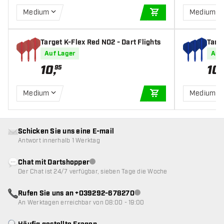
Medium
Medium
IN DEN WARENKOR
Target K-Flex Red NO2 - Dart Flights
Targe
Auf Lager
Auf
10
,
10
,
95
Medium
Medium
IN DEN WARENKOR
Schicken Sie uns eine E-mail
Antwort innerhalb 1 Werktag
Chat mit Dartshopper
Kundenservice nicht verfügbar
Der Chat ist 24/7 verfügbar, sieben Tage die Woche
Rufen Sie uns an +039292-678270
Kundenservice nicht verfügba
An Werktagen erreichbar von 08:00 - 19:00