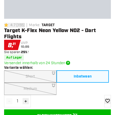
4.7
[
155
]
Marke
:
TARGET
4.7 Bewertungssterne
Target K-Flex Neon Yellow NO2 - Dart
Flights
UVP:
8
,
21
10,95
Sie sparen
25%
!
Auf Lager
Versendet innerhalb von 24 Stunden
Variante wählen
:
Short
Inbetween
Medium
-
+
Menge verringern
Menge erhöhen
Zur Wu