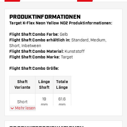
PRODUKTINFORMATIONEN
Target K-Flex Neon Yellow NO2 Produktinformationen:
Flight Shaft Combo Farbe:
Gelb
Flight Shaft Combo erhältlich in:
Standard, Medium,
Short, Inbetween
Flight Shaft Combo Material:
Kunststoff
Flight Shaft Combo Marke:
Target
Flight Shaft Combo Größe:
Shaft
Länge
Totale
Variante
Shaft
Länge
19
61.6
Short
mm
mm
Mehr lesen
26
68.6
Inbetween
mm
mm