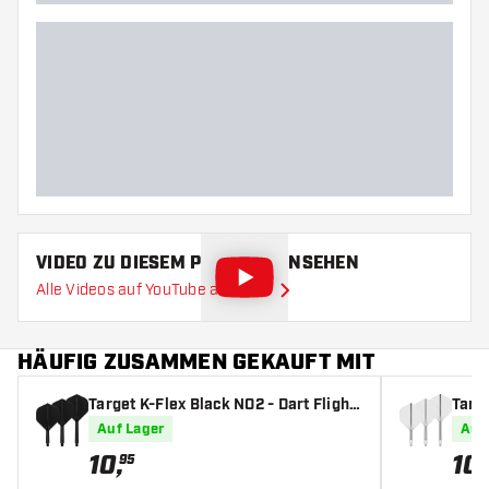
VIDEO ZU DIESEM PRODUKT ANSEHEN
Alle Videos auf YouTube ansehen
HÄUFIG ZUSAMMEN GEKAUFT MIT
Target K-Flex Black NO2 - Dart Flight
Targe
s
Auf Lager
Auf
10
,
10
,
95