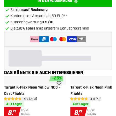
IN DEN WARENKORB
Zahlung
auf Rechnung
Kostenloser Versand ab 50 EUR**
Kundenbewertung
8.9/10
Bis zu
6% sparen
mit unserem Bonusprogramm!
+
5
DAS KÖNNTE SIE AUCH INTERESSIEREN
-
25
%
Zur Wunschliste hinzufügen
Target K-Flex Neon Yellow NO6 -
Target K-Flex Neon Pink N
Dart Flights
Flights
Bewertungsbereich öffnen
4.7 (293)
Bewertungsbere
4.8 (52)
4.7 Bewertungssterne
4.8 Bewertungssterne
Auf Lager
Auf Lager
UVP:
UVP:
8
,
8
,
21
21
10,95
10,95