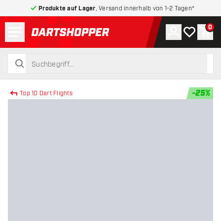
Produkte auf Lager
, Versand innerhalb von 1-2 Tagen*
Menü
0
Konto
Meine Wuns
War
zurück zur Startseite
suchen
suchen
-
25
%
Top 10 Dart Flights