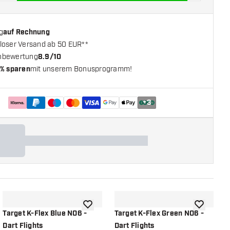
g
auf Rechnung
loser Versand ab 50 EUR**
nbewertung
8.9/10
% sparen
mit unserem Bonusprogramm!
+
3
chliste hinzufügen
Zur Wunschliste hinzufügen
Zur Wunsch
Target K-Flex Blue NO6 -
Target K-Flex Green NO6 -
T
Dart Flights
Dart Flights
D