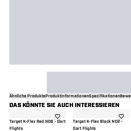
Ähnliche Produkte
Produktinformationen
Spezifikationen
Bewe
DAS KÖNNTE SIE AUCH INTERESSIEREN
Zur Wunschliste hinzufügen
Zur Wu
Target K-Flex Red NO6 - Dart
Target K-Flex Black NO2 -
Flights
Dart Flights