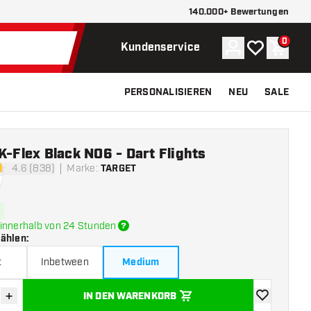
140.000+ Bewertungen
0
Konto
Meine Wunsch
Waren
Kundenservice
PERSONALISIEREN
NEU
SALE
K-Flex Black NO6 - Dart Flights
4.6 (838)
Marke
:
TARGET
tungssterne
innerhalb von 24 Stunden
wählen
:
t
Inbetween
Medium
+
IN DEN WARENKORB
verringern
Menge erhöhen
Zur Wunschl