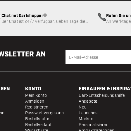
Chat mit Dartshopper
Rufen Sie u
Kundenservice nicht verfügbar
Der Chat ist 24/7 verfügbar, sieben Tage die
An Werktagen
Woche
EWSLETTER AN
NGEN
KONTO
EINKAUFEN & INSPIRA
Mein Konto
Dart-Entscheidungshilfe
Anmelden
Angebote
Registrieren
Neu
ine
Passwort vergessen
Launches
Bestellstatus
Marken
Bestellverlauf
Personalisieren
Wunschliste
Produktkategorien