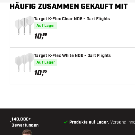
HÄUFIG ZUSAMMEN GEKAUFT MIT
Schaftlänge
Target K-Flex Clear NO6 - Dart Flights
Auf Lager
10
,
95
Target K-Flex White NO6 - Dart Flights
Auf Lager
10
,
95
140.000+
•
Produkte auf Lager
, Versand inn
Bewertungen