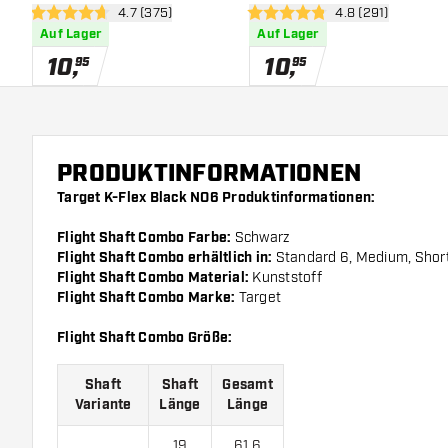
Bewertungsbereich öffnen
4.7 (375)
Bewertungsbereic
4.8 (291)
4.7 Bewertungssterne
4.8 Bewertungssterne
Auf Lager
Auf Lager
10
,
10
,
95
95
PRODUKTINFORMATIONEN
Target K-Flex Black NO6 Produktinformationen:
Flight Shaft Combo Farbe:
Schwarz
Flight Shaft Combo erhältlich in:
Standard 6, Medium, Shor
Flight Shaft Combo Material:
Kunststoff
Flight Shaft Combo Marke:
Target
Flight Shaft Combo Größe:
Shaft
Shaft
Gesamt
Variante
Länge
Länge
19
61.6