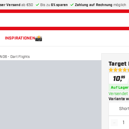
ser Versand
ab €50
Bis zu
6% sparen
Zahlung auf Rechnung
möglich
INSPIRATIONEN
NO6 - Dart Flights
Target 
4.6 Bewer
10
,
95
Auf Lager
Versendet 
Variante 
Shor
-
Menge 