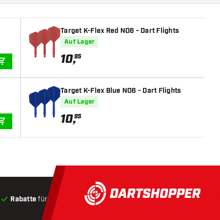
Target K-Flex Red NO6 - Dart Flights
Auf Lager
10
,
95
IN DEN WARENKORB
Target K-Flex Blue NO6 - Dart Flights
Auf Lager
10
,
95
IN DEN WARENKORB
Rabatte
für Kunden
Produkte auf Lager
, Versand innerha