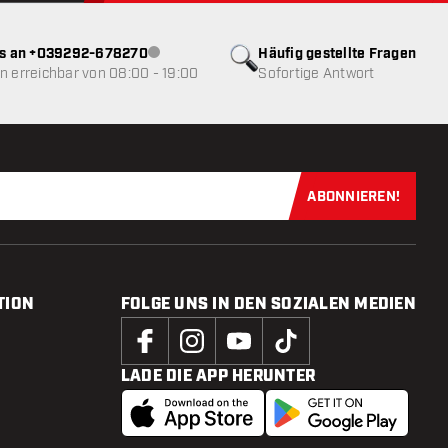
ns an +039292-678270
Häufig gestellte Fragen
Kundenservice nicht verfügbar
 erreichbar von 08:00 - 19:00
Sofortige Antwort
ABONNIEREN!
Jetzt für uns
TION
FOLGE UNS IN DEN SOZIALEN MEDIEN
LADE DIE APP HERUNTER