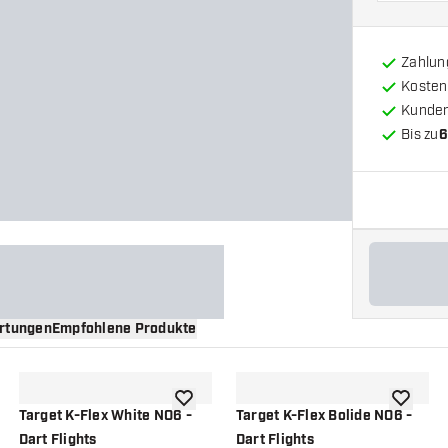
Zahlun
Kosten
Kunde
Bis zu
6
rtungen
Empfohlene Produkte
nschliste hinzufügen
Zur Wunschliste hinzufügen
Zur Wuns
Target K-Flex White NO6 -
Target K-Flex Bolide NO6 -
Dart Flights
Dart Flights