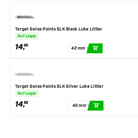
Hauptfarbe
Gold
Länge Dartspitzen
42
Target Swiss Points SLK Black Luke Littler
Auf Lager
14
,
95
42 mm
IN DEN WARENKOR
Target Swiss Points SLK Silver Luke Littler
Auf Lager
14
,
95
42 mm
IN DEN WARENKO