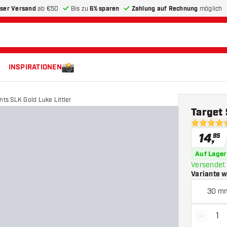
ser Versand
ab €50
Bis zu
6% sparen
Zahlung auf Rechnung
möglich
INSPIRATIONEN
nts SLK Gold Luke Littler
Target 
4.5 Bewer
14
,
95
Auf Lager
Versendet 
Variante 
30 m
-
Menge 