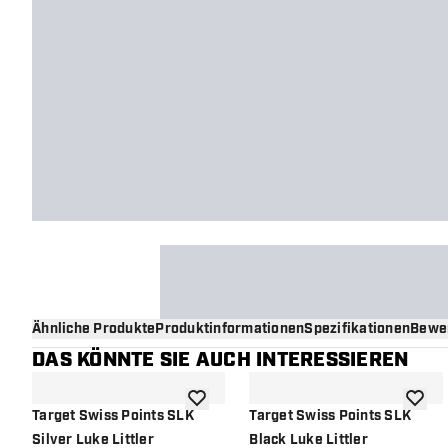
Ähnliche Produkte
Produktinformationen
Spezifikationen
Bewe
DAS KÖNNTE SIE AUCH INTERESSIEREN
Zur Wunschliste hinzufügen
Zur Wu
Target Swiss Points SLK
Target Swiss Points SLK
Silver Luke Littler
Black Luke Littler