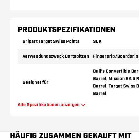
PRODUKTSPEZIFIKATIONEN
Gripart Target Swiss Points
SLK
Verwendungszweck Dartspitzen
Fingergrip/Boardgrip
Bull's Convertible Ba
Barrel, Mission R2.5 
Geeignet für
Barrel, Target Swiss 
Barrel
Alle Spezifikationen anzeigen
Form Dartspitzen
Straight Point
Gripart Dartspitzen
SLK
HÄUFIG ZUSAMMEN GEKAUFT MIT
Gripzone Dartspitzen
Überall