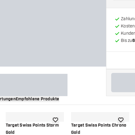
Zahlun
Kosten
Kunde
Bis zu
6
rtungen
Empfohlene Produkte
nschliste hinzufügen
Zur Wunschliste hinzufügen
Zur Wuns
Target Swiss Points Storm
Target Swiss Points Chrono
Gold
Gold