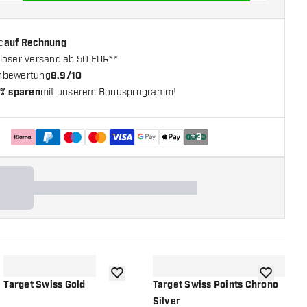
g
auf Rechnung
loser Versand ab 50 EUR**
nbewertung
8.9/10
% sparen
mit unserem Bonusprogramm!
+
3
chliste hinzufügen
Zur Wunschliste hinzufügen
Zur Wunsch
Target Swiss Gold
Target Swiss Points Chrono
T
Silver
B