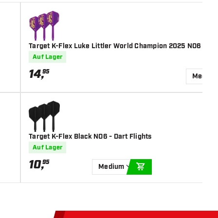
Target K-Flex Luke Littler World Champion 2025 NO6 - Dar
Auf Lager
14
,
95
Mediu
Target K-Flex Black NO6 - Dart Flights
Auf Lager
10
,
95
Medium
IN DEN WARENKORB