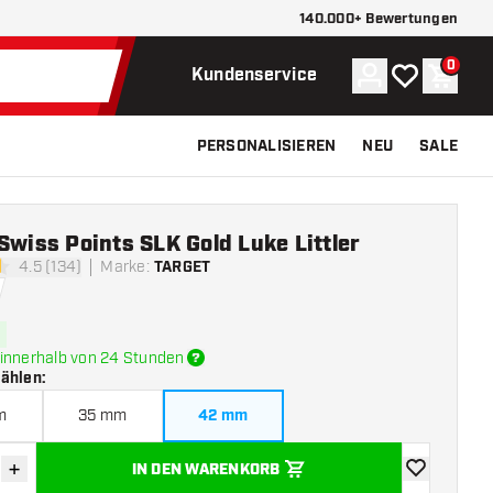
140.000+ Bewertungen
0
Konto
Meine Wunsch
Waren
Kundenservice
PERSONALISIEREN
NEU
SALE
Swiss Points SLK Gold Luke Littler
4.5 (134)
Marke
:
TARGET
tungssterne
innerhalb von 24 Stunden
wählen
:
m
35 mm
42 mm
+
IN DEN WARENKORB
verringern
Menge erhöhen
Zur Wunschl