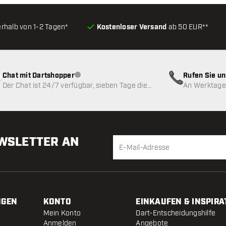
erhalb von 1-2 Tagen*
Kostenloser Versand
ab 50 EUR**
Chat mit Dartshopper
Rufen Sie u
Kundenservice nicht verfügbar
Der Chat ist 24/7 verfügbar, sieben Tage die
An Werktagen
Woche
EWSLETTER AN
NGEN
KONTO
EINKAUFEN & INSPIRA
Mein Konto
Dart-Entscheidungshilfe
Anmelden
Angebote