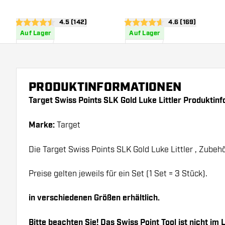
Bewertungsbereich öffnen
4.5 (142)
Bewertungsberei
4.6 (169)
4.5 Bewertungssterne
4.6 Bewertungssterne
Auf Lager
Auf Lager
14
,
14
,
95
95
PRODUKTINFORMATIONEN
Target Swiss Points SLK Gold Luke Littler Produktin
Marke:
Target
Die Target Swiss Points SLK Gold Luke Littler , Zubehö
Preise gelten jeweils für ein Set (1 Set = 3 Stück).
in verschiedenen Größen erhältlich.
Bitte beachten Sie! Das Swiss Point Tool ist nicht im