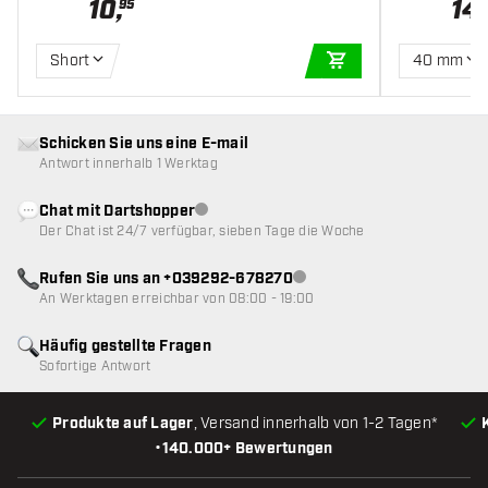
10
,
14
,
95
Short
40 mm
IN DEN WARENKOR
Schicken Sie uns eine E-mail
Antwort innerhalb 1 Werktag
Chat mit Dartshopper
Kundenservice nicht verfügbar
Der Chat ist 24/7 verfügbar, sieben Tage die Woche
Rufen Sie uns an +039292-678270
Kundenservice nicht verfügba
An Werktagen erreichbar von 08:00 - 19:00
Häufig gestellte Fragen
Sofortige Antwort
Produkte auf Lager
, Versand innerhalb von 1-2 Tagen*
•
140.000+ Bewertungen