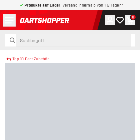
Produkte auf Lager
, Versand innerhalb von 1-2 Tagen*
Menü
0
Konto
Meine Wuns
War
zurück zur Startseite
suchen
suchen
Top 10 Dart Zubehör