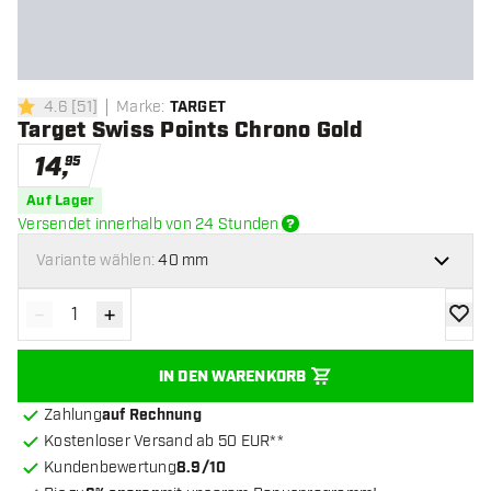
4.6
[
51
]
Marke
:
TARGET
4.6 Bewertungssterne
Target Swiss Points Chrono Gold
14
,
95
Auf Lager
Versendet innerhalb von 24 Stunden
Variante wählen:
40 mm
-
+
Menge verringern
Menge erhöhen
Zur Wu
IN DEN WARENKORB
Zahlung
auf Rechnung
Kostenloser Versand ab 50 EUR**
Kundenbewertung
8.9/10