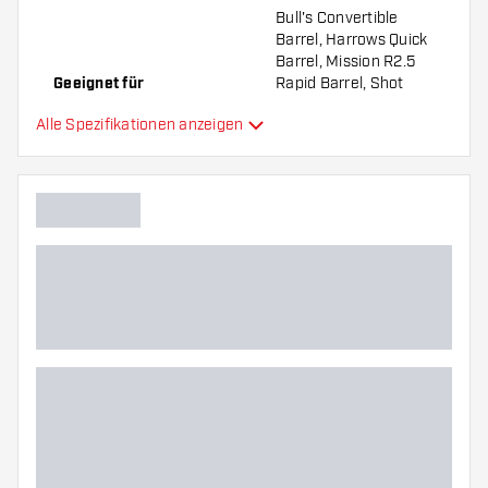
Bull's Convertible
Barrel, Harrows Quick
Barrel, Mission R2.5
Geeignet für
Rapid Barrel, Shot
Turbo Barrel, Target
Alle Spezifikationen anzeigen
Swiss Barrel, Winmau
Switch Barrel
Form Dartspitzen
Straight Point
Gripart Dartspitzen
Ringed
Gripzone Dartspitzen
Hauptfarbe
Länge Dartspitzen