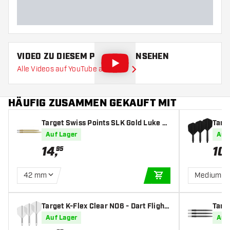
VIDEO ZU DIESEM PRODUKT ANSEHEN
Alle Videos auf YouTube ansehen
HÄUFIG ZUSAMMEN GEKAUFT MIT
Target Swiss Points SLK Gold Luke Li
Targe
ttler
s
Auf Lager
Auf
14
,
10
,
95
42 mm
Medium
IN DEN WARENKOR
Target K-Flex Clear NO6 - Dart Flight
Targ
s
Auf Lager
Auf