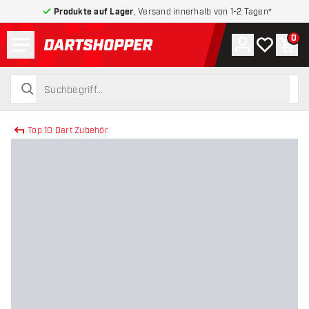
Produkte auf Lager
, Versand innerhalb von 1-2 Tagen*
Menü
0
Konto
Meine Wuns
War
zurück zur Startseite
suchen
suchen
Top 10 Dart Zubehör