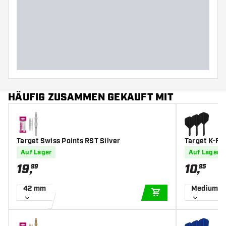
Hauptfarbe
Schwarz
Länge Dartspitzen
42
HÄUFIG ZUSAMMEN GEKAUFT MIT
Target Swiss Points RST Silver
Target K-Fle
Auf Lager
Auf Lager
19
,
10
,
99
95
42 mm
Medium
IN DEN WARENKOR