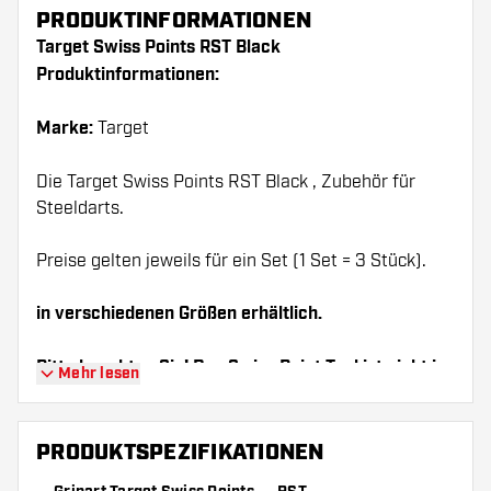
PRODUKTINFORMATIONEN
Target Swiss Points RST Black
Produktinformationen:
Marke:
Target
Die Target Swiss Points RST Black , Zubehör für
Steeldarts.
Preise gelten jeweils für ein Set (1 Set = 3 Stück).
in verschiedenen Größen erhältlich.
Bitte beachten Sie! Das Swiss Point Tool ist nicht im
Mehr lesen
Lieferumfang enthalten.
PRODUKTSPEZIFIKATIONEN