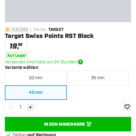
4.6
[
39
]
Marke
:
TARGET
4.6 Bewertungssterne
Target Swiss Points RST Black
19
,
99
Auf Lager
Versendet innerhalb von 24 Stunden
Variante wählen
:
30 mm
35 mm
42 mm
-
+
Menge verringern
Menge erhöhen
Zur Wu
IN DEN WARENKORB
Zahlung
auf Rechnung