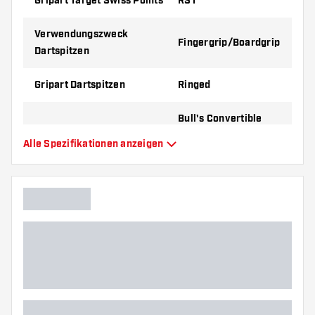
Gripart Target Swiss Points
RST
Verwendungszweck
Fingergrip/Boardgrip
Dartspitzen
Gripart Dartspitzen
Ringed
Bull's Convertible
Barrel, Harrows
Alle Spezifikationen anzeigen
Quick Barrel, Mission
R2.5 Rapid Barrel,
Geeignet für
Shot Turbo Barrel,
Target Swiss Barrel,
Winmau Switch
Barrel
Form Dartspitzen
Tapered Point
Gripzone Dartspitzen
Hinten