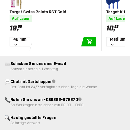
Target Swiss Points RST Gold
Target K-Fle
Auf Lager
Auf Lager
19
,
10
,
99
95
42 mm
Medium
IN DEN WARENKOR
Schicken Sie uns eine E-mail
Antwort innerhalb 1 Werktag
Chat mit Dartshopper
Kundenservice nicht verfügbar
Der Chat ist 24/7 verfügbar, sieben Tage die Woche
Rufen Sie uns an +039292-678270
Kundenservice nicht verfügba
An Werktagen erreichbar von 08:00 - 19:00
Häufig gestellte Fragen
Sofortige Antwort