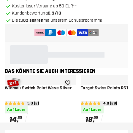
Kostenloser Versand ab 50 EUR**
Kundenbewertung
8.9/10
Bis zu
6% sparen
mit unserem Bonusprogramm!
+
5
DAS KÖNNTE SIE AUCH INTERESSIEREN
Zur Wunschliste hinzufügen
Winmau Switch Point Wave Silver
Target Swiss Points RST S
Bewertungsbereich öffnen
5.0 (2)
Bewertungsbere
4.8 (29)
5 Bewertungssterne
4.8 Bewertungssterne
Auf Lager
Auf Lager
14
,
19
,
50
99