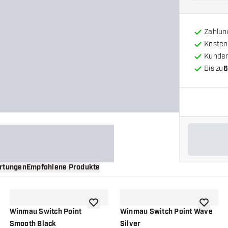
Zahlun
Kosten
Kunde
Bis zu
6
rtungen
Empfohlene Produkte
nschliste hinzufügen
Zur Wunschliste hinzufügen
Zur Wuns
Winmau Switch Point
Winmau Switch Point Wave
Smooth Black
Silver