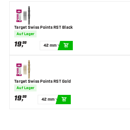
Hauptfarbe
Silber
Länge Dartspitzen
42
Target Swiss Points RST Black
Auf Lager
19
,
99
42 mm
IN DEN WARENKORB
Target Swiss Points RST Gold
Auf Lager
19
,
99
42 mm
IN DEN WARENKORB