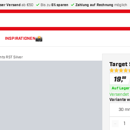
ser Versand
ab €50
Bis zu
6% sparen
Zahlung auf Rechnung
möglich
INSPIRATIONEN
nts RST Silver
Target 
4.8 Bewer
19
,
99
Auf Lager
Versendet 
Variante 
30 m
-
Menge 