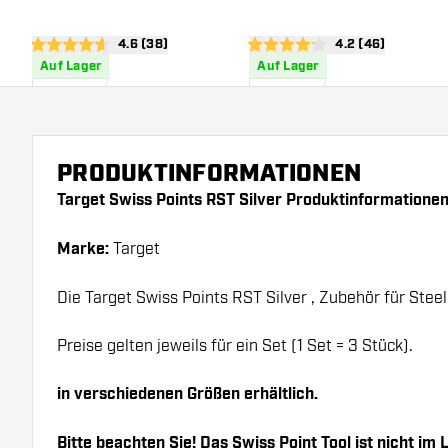
Bewertungsbereich öffnen
4.6 (38)
Bewertungsbereic
4.2 (46)
4.6 Bewertungssterne
4.2 Bewertungssterne
Auf Lager
Auf Lager
19
,
19
,
99
99
PRODUKTINFORMATIONEN
Target Swiss Points RST Silver Produktinformationen
Marke:
Target
Die Target Swiss Points RST Silver , Zubehör für Steel
Preise gelten jeweils für ein Set (1 Set = 3 Stück).
in verschiedenen Größen erhältlich.
Bitte beachten Sie! Das Swiss Point Tool ist nicht im