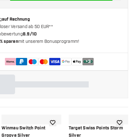
g
auf Rechnung
loser Versand ab 50 EUR**
nbewertung
8.9/10
% sparen
mit unserem Bonusprogramm!
+
3
chliste hinzufügen
Zur Wunschliste hinzufügen
Zur Wunsch
Winmau Switch Point
Target Swiss Points Storm
T
Groove Silver
Silver
S