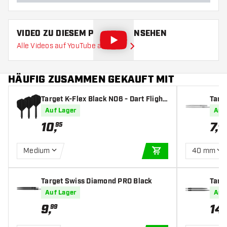
VIDEO ZU DIESEM PRODUKT ANSEHEN
Alle Videos auf YouTube ansehen
HÄUFIG ZUSAMMEN GEKAUFT MIT
Target K-Flex Black NO6 - Dart Flight
Targe
s
Auf Lager
Auf
10
,
7
,
95
95
Medium
40 mm
IN DEN WARENKOR
Target Swiss Diamond PRO Black
Targ
ittler
Auf Lager
Auf
9
,
14
,
99