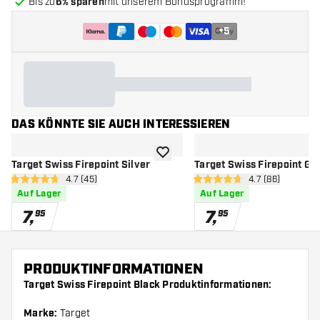
Bis zu
6% sparen
mit unserem Bonusprogramm!
+
5
DAS KÖNNTE SIE AUCH INTERESSIEREN
Zur Wunschliste hinzufügen
Target Swiss Firepoint Silver
Target Swiss Firepoint Go
Bewertungsbereich öffnen
4.7 (45)
Bewertungsbere
4.7 (86)
4.7 Bewertungssterne
4.7 Bewertungssterne
Auf Lager
Auf Lager
7
,
7
,
95
95
PRODUKTINFORMATIONEN
Target Swiss Firepoint Black Produktinformationen:
Marke:
Target