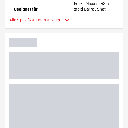
Barrel, Mission R2.5
Geeignet für
Rapid Barrel, Shot
Turbo Barrel, Target
Alle Spezifikationen anzeigen
Swiss Barrel, Winmau
Switch Barrel
Form Dartspitzen
Straight Point
Gripart Dartspitzen
Ringed
Gripzone Dartspitzen
Hauptfarbe
Länge Dartspitzen