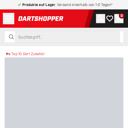
Produkte auf Lager
, Versand innerhalb von 1-2 Tagen*
Menü
0
Konto
Meine Wuns
War
zurück zur Startseite
suchen
suchen
Top 10 Dart Zubehör