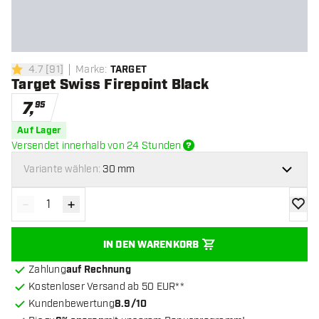
4.7
[
91
]
Marke
:
TARGET
4.7 Bewertungssterne
Target Swiss Firepoint Black
7
,
95
Auf Lager
Versendet innerhalb von 24 Stunden
Variante wählen:
30 mm
-
+
Menge verringern
Menge erhöhen
Zur Wu
IN DEN WARENKORB
Zahlung
auf Rechnung
Kostenloser Versand ab 50 EUR**
Kundenbewertung
8.9/10