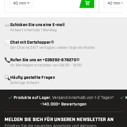
40 mm
42 mm
IN DEN WARENKOR
Schicken Sie uns eine E-mail
Antwort innerhalb 1 Werktag
Chat mit Dartshopper
Kundenservice nicht verfügbar
Der Chat ist 24/7 verfügbar, sieben Tage die Woche
Rufen Sie uns an +039292-678270
Kundenservice nicht verfügba
An Werktagen erreichbar von 08:00 - 19:00
Häufig gestellte Fragen
Sofortige Antwort
Produkte auf Lager
, Versand innerhalb von 1-2 Tagen*
•
140.000+ Bewertungen
MELDEN SIE SICH FÜR UNSEREN NEWSLETTER AN
Erhalten Sie die neuesten Angebote und Aktionen