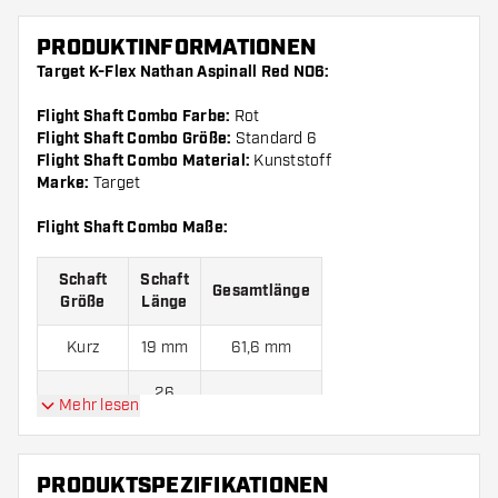
PRODUKTINFORMATIONEN
Target K-Flex Nathan Aspinall Red NO6:
Flight Shaft Combo Farbe:
Rot
Flight Shaft Combo Größe:
Standard 6
Flight Shaft Combo Material:
Kunststoff
Marke:
Target
Flight Shaft Combo Maße:
Schaft
Schaft
Gesamtlänge
Größe
Länge
Kurz
19 mm
61,6 mm
26
Mittel
68,6 mm
Mehr lesen
mm
33
Standard
75,6 mm
PRODUKTSPEZIFIKATIONEN
mm