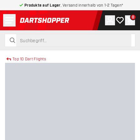
Produkte auf Lager
, Versand innerhalb von 1-2 Tagen*
Menü
0
Konto
Meine Wuns
War
zurück zur Startseite
suchen
suchen
Top 10 Dart Flights