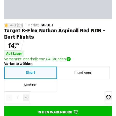
4.8
[
31
]
Marke
:
TARGET
4.8 Bewertungssterne
Target K-Flex Nathan Aspinall Red NO6 -
Dart Flights
14
,
95
Auf Lager
Versendet innerhalb von 24 Stunden
Variante wählen
:
Short
Inbetween
Medium
-
+
Menge verringern
Menge erhöhen
Zur Wu
IN DEN WARENKORB