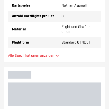
Dartspieler
Nathan Aspinall
Target K-Flex Nathan Aspinall Red NO6 werden pro Set
verkauft (1 Set = 3 Flights)
Anzahl Dartflights pro Set
3
Achtung!
Bei diesem System sind Flight und Schaft
Flight und Shaft in
miteinander verbunden.
Material
einem
Flightform
Standard 6 (NO6)
Flight und Shaft in
Alle Spezifikationen anzeigen
Typ
einem
Flexibilität
Hauptfarbe
Schaftlänge