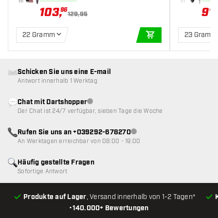
103
,
91
,
96
129,95
22 Gramm
23 Gramm
IN DEN WARENKOR
Schicken Sie uns eine E-mail
Antwort innerhalb 1 Werktag
Chat mit Dartshopper
Kundenservice nicht verfügbar
Der Chat ist 24/7 verfügbar, sieben Tage die Woche
Rufen Sie uns an +039292-678270
Kundenservice nicht verfügba
An Werktagen erreichbar von 08:00 - 19:00
Häufig gestellte Fragen
Sofortige Antwort
Produkte auf Lager
, Versand innerhalb von 1-2 Tagen*
•
140.000+ Bewertungen