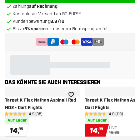
Zahlung
auf Rechnung
Kostenloser Versand ab 50 EUR**
Kundenbewertung
8.9/10
Bis zu
6% sparen
mit unserem Bonusprogramm!
+
5
DAS KÖNNTE SIE AUCH INTERESSIEREN
Zur Wunschliste hinzufügen
Target K-Flex Nathan Aspinall Red
Target K-Flex Nathan Aspi
NO2 - Dart Flights
Dart Flights
Bewertungsbereich öffnen
4.9 (35)
Bewertungsbere
4.8 (119)
4.9 Bewertungssterne
4.8 Bewertungssterne
Auf Lager
Auf Lager
UVP:
14
,
14
,
95
99
19,99