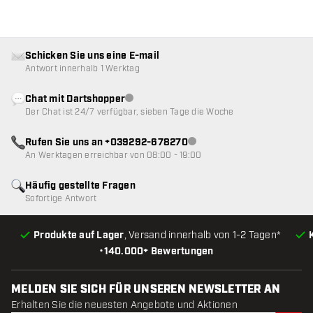
Schicken Sie uns eine E-mail
Antwort innerhalb 1 Werktag
Chat mit Dartshopper
Kundenservice nicht verfügbar
Der Chat ist 24/7 verfügbar, sieben Tage die Woche
Rufen Sie uns an +039292-678270
Kundenservice nicht verfügba
An Werktagen erreichbar von 08:00 - 19:00
Häufig gestellte Fragen
Sofortige Antwort
Produkte auf Lager
, Versand innerhalb von 1-2 Tagen*
•
140.000+ Bewertungen
MELDEN SIE SICH FÜR UNSEREN NEWSLETTER AN
Erhalten Sie die neuesten Angebote und Aktionen