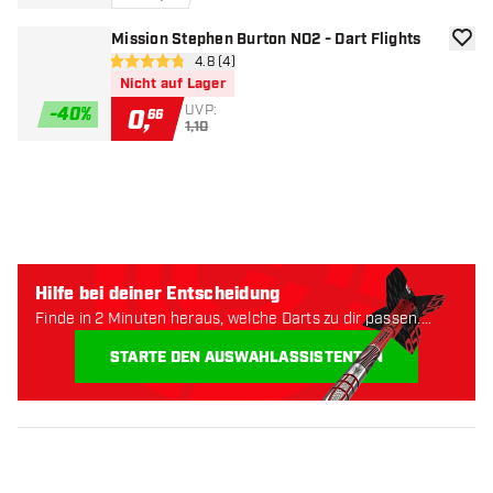
Mission Stephen Burton NO2 - Dart Flights
Zur W
Bewertungsbereich öffnen
4.8 (4)
4.8 Bewertungssterne
Nicht auf Lager
UVP:
-
40
%
0
,
66
1,10
Hilfe bei deiner Entscheidung
Finde in 2 Minuten heraus, welche Darts zu dir passen.
Lass uns anfangen:
STARTE DEN AUSWAHLASSISTENTEN