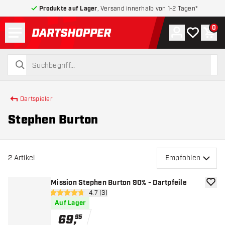
Produkte auf Lager
, Versand innerhalb von 1-2 Tagen*
Menü
0
Konto
Meine Wuns
War
zurück zur Startseite
suchen
suchen
Dartspieler
Stephen Burton
2
Artikel
Empfohlen
Mission Stephen Burton 90% - Dartpfeile
Zur W
Bewertungsbereich öffnen
4.7 (3)
4.7 Bewertungssterne
Auf Lager
69
,
95