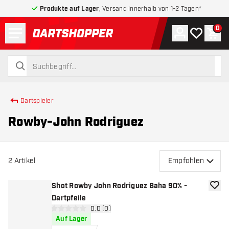
Produkte auf Lager
, Versand innerhalb von 1-2 Tagen*
Menü
0
Konto
Meine Wuns
War
zurück zur Startseite
suchen
suchen
Dartspieler
Rowby-John Rodriguez
2
Artikel
Empfohlen
Shot Rowby John Rodriguez Baha 90% -
Zur W
Dartpfeile
Bewertungsbereich öffnen
0.0 (0)
0 Bewertungssterne
Auf Lager