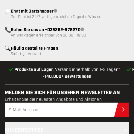
Chat mit Dartshopper
Kundenservice nicht verfügbar
Der Chat ist 24/7 verfügbar, sieben Tage die Woche
Rufen Sie uns an +039292-678270
Kundenservice nicht verfügba
An Werktagen erreichbar von 08:00 - 19:00
Häufig gestellte Fragen
Sofortige Antwort
Produkte auf Lager
, Versand innerhalb von 1-2 Tagen*
•
140.000+ Bewertungen
MELDEN SIE SICH FÜR UNSEREN NEWSLETTER AN
Erhalten Sie die neuesten Angebote und Aktionen
Jet
KUNDENSERVICE