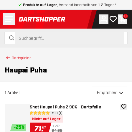
Produkte auf Lager
, Versand innerhalb von 1-2 Tagen*
Menü
0
Konto
Meine Wuns
War
zurück zur Startseite
suchen
suchen
Dartspieler
Haupai Puha
1
Artikel
Empfohlen
Shot Haupai Puha 2 90% - Dartpfeile
Zur W
Bewertungsbereich öffnen
5.0 (1)
5 Bewertungssterne
Nicht auf Lager
UVP:
-
25
%
71
,
21
94,95