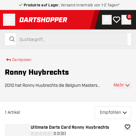
Produkte auf Lager
, Versand innerhalb von 1-2 Tagen*
Menü
0
Konto
Meine Wuns
War
zurück zur Startseite
suchen
suchen
Dartspieler
Ronny Huybrechts
Mehr
2010 hat Ronny Huybrechts die Belgium Masters
gewonnen und 2009, 2010 und 2011 hat er Gold bei der
Belgischen Nationalen Meisterschaft geholt. Ronny
Hybrechts ist der ältere Bruder von Kim Huybrechts.
1
Artikel
Empfohlen
Ultimate Darts Card Ronny Huybrechts
Zur W
Bewertungsbereich öffnen
0.0 (0)
0 Bewertungssterne