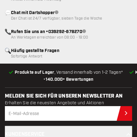
Chat mit Dartshopper
Kundenservice nicht verfügbar
Der Chat ist 24/7 verfügbar, sieben Tage die Woche
Rufen Sie uns an +039292-678270
Kundenservice nicht verfügba
An Werktagen erreichbar von 08:00 - 19:00
Häufig gestellte Fragen
Sofortige Antwort
Produkte auf Lager
, Versand innerhalb von 1-2 Tagen*
•
140.000+ Bewertungen
MELDEN SIE SICH FÜR UNSEREN NEWSLETTER AN
Erhalten Sie die neuesten Angebote und Aktionen
Jet
KUNDENSERVICE