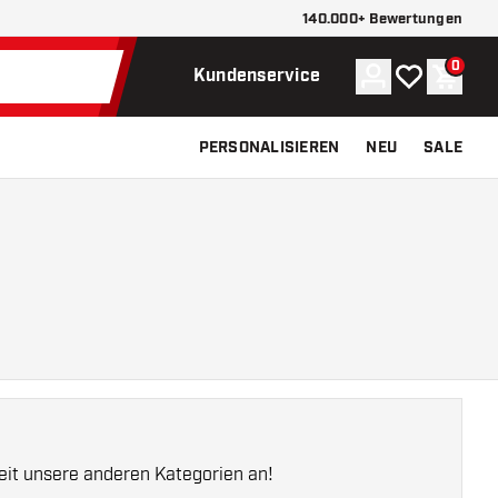
140.000+ Bewertungen
0
Konto
Meine Wunsch
Waren
Kundenservice
PERSONALISIEREN
NEU
SALE
zeit unsere anderen Kategorien an!