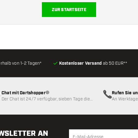
ZUR STARTSEITE
erhalb von 1-2 Tagen*
Kostenloser Versand
ab 50 EUR**
Chat mit Dartshopper
Rufen Sie u
Kundenservice nicht verfügbar
Der Chat ist 24/7 verfügbar, sieben Tage die
An Werktagen
Woche
EWSLETTER AN