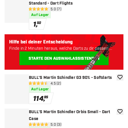
Standard - Dart Flights
Bewertungsbereich öffnen
5.0 (7)
5 Bewertungssterne
Auf Lager
1
,
50
Hilfe bei deiner Entscheidung
Finde in 2 Minuten heraus, welche Darts zu dir passen.
Lass uns anfangen:
STARTE DEN AUSWAHLASSISTENTEN
BULL'S Martin Schindler G3 90% - Softdarts
Zur W
Bewertungsbereich öffnen
4.5 (2)
4.5 Bewertungssterne
Auf Lager
114
,
95
BULL'S Martin Schindler Orbis Small - Dart
Zur W
Case
Bewertungsbereich öffnen
5.0 (3)
5 Bewertungssterne