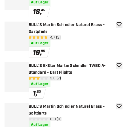
Auf Lager
18
,
45
BULL'S Martin Schindler Naturel Brass -
Zur W
Dartpfeile
Bewertungsbereich öffnen
4.7 (3)
4.7 Bewertungssterne
Auf Lager
19
,
95
BULL'S B-Star Martin Schindler TW80 A-
Zur W
Standard - Dart Flights
Bewertungsbereich öffnen
3.0 (2)
3 Bewertungssterne
Auf Lager
1
,
50
BULL'S Martin Schindler Naturel Brass -
Zur W
Softdarts
Bewertungsbereich öffnen
0.0 (0)
0 Bewertungssterne
Auf Lager