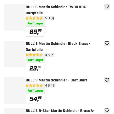
BULL'S Martin Schindler TW80 80% -
Zur W
Dartpfeile
Bewertungsbereich öffnen
5.0 (1)
5 Bewertungssterne
Auf Lager
89
,
95
BULL'S Martin Schindler Black Brass -
Zur W
Dartpfeile
Bewertungsbereich öffnen
4.6 (5)
4.6 Bewertungssterne
Auf Lager
23
,
95
BULL'S Martin Schindler - Dart Shirt
Zur W
Bewertungsbereich öffnen
4.9 (18)
4.9 Bewertungssterne
Auf Lager
54
,
95
BULL'S B-Star Martin Schindler Brass A-
Zur W