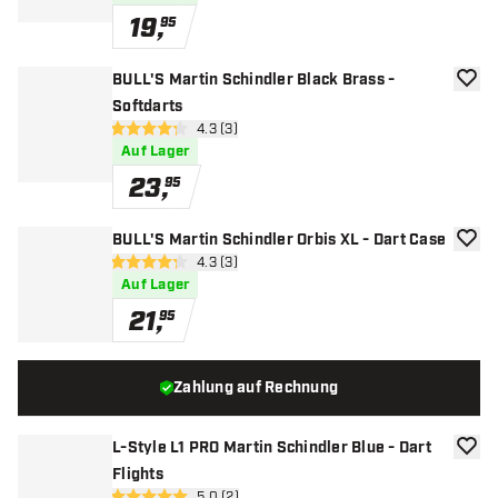
19
,
95
BULL'S Martin Schindler Black Brass -
Zur W
Softdarts
Bewertungsbereich öffnen
4.3 (3)
4.3 Bewertungssterne
Auf Lager
23
,
95
BULL'S Martin Schindler Orbis XL - Dart Case
Zur W
Bewertungsbereich öffnen
4.3 (3)
4.3 Bewertungssterne
Auf Lager
21
,
95
Zahlung auf Rechnung
L-Style L1 PRO Martin Schindler Blue - Dart
Zur W
Flights
5.0 (2)