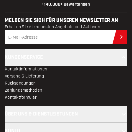
•
140.000+ Bewertungen
MELDEN SIE SICH FÜR UNSEREN NEWSLETTER AN
Erhalten Sie die neuesten Angebote und Aktionen
Jet
KUNDENSERVICE
Kontaktinformationen
Versand & Lieferung
Rücksendungen
Zahlungsmethoden
Kontaktformular
ÜBER UNS & DIENSTLEISTUNGEN
KONTO