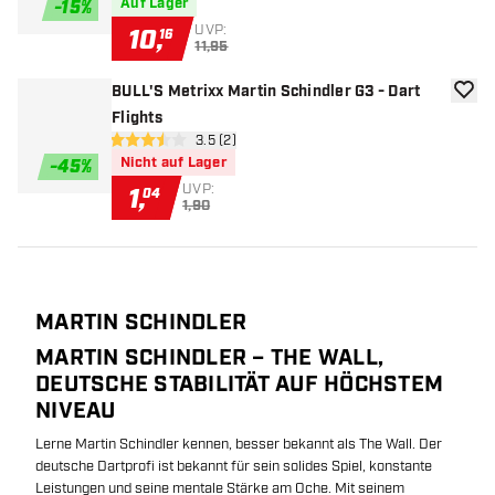
Auf Lager
-
15
%
UVP:
10
,
16
11,95
BULL'S Metrixx Martin Schindler G3 - Dart
Zur W
Flights
Bewertungsbereich öffnen
3.5 (2)
3.5 Bewertungssterne
Nicht auf Lager
-
45
%
UVP:
1
,
04
1,90
MARTIN SCHINDLER
MARTIN SCHINDLER – THE WALL,
DEUTSCHE STABILITÄT AUF HÖCHSTEM
NIVEAU
Lerne Martin Schindler kennen, besser bekannt als The Wall. Der
deutsche Dartprofi ist bekannt für sein solides Spiel, konstante
Leistungen und seine mentale Stärke am Oche. Mit seinem