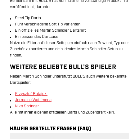
Gemeinsam mit BULL’S hat Schindler eine vollständige Produktlinie
veröffentlicht, darunter:
Steel Tip Darts
Fünf verschiedene Soft Tip Varianten
Ein offizielles Martin Schindler Dartshirt
Ein passendes Dartcase
Nutze die Filter auf dieser Seite, um einfach nach Gewicht, Typ oder
Zubehör zu sortieren und dein ideales Martin Schindler Setup zu
finden.
WEITERE BELIEBTE BULL’S SPIELER
Neben Martin Schindler unterstützt BULL’S auch weitere bekannte
Dartspieler:
Krzysztof Ratajski
Jermaine Wattimena
Niko Springer
Alle mit ihren eigenen offiziellen Darts und Zubehörartikeln.
HÄUFIG GESTELLTE FRAGEN (FAQ)