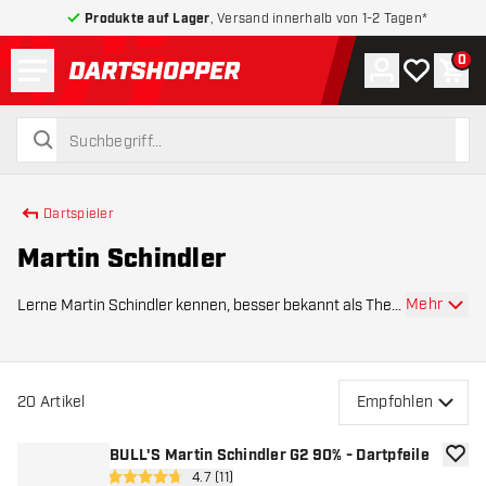
Produkte auf Lager
, Versand innerhalb von 1-2 Tagen*
Menü
0
Konto
Meine Wuns
War
zurück zur Startseite
suchen
suchen
Dartspieler
Martin Schindler
Mehr
Lerne Martin Schindler kennen, besser bekannt als The
Wall. Der deutsche Dartprofi ist bekannt für sein solides
Spiel, konstante Leistungen und seine mentale Stärke
am Oche. Mit seinem kontrollierten
20
Artikel
Empfohlen
BULL'S Martin Schindler G2 90% - Dartpfeile
Zur W
Bewertungsbereich öffnen
4.7 (11)
4.7 Bewertungssterne