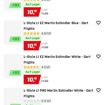
Bewertungsbereich öffnen
5 Bewertungssterne
Auf Lager
-
15
%
UVP:
10
,
16
11,95
L-Style L1 EZ Martin Schindler Blue - Dart
Zur W
Flights
Bewertungsbereich öffnen
4.8 (12)
4.8 Bewertungssterne
Auf Lager
-
15
%
UVP:
10
,
16
11,95
L-Style L1 EZ Martin Schindler White - Dart
Zur W
Flights
Bewertungsbereich öffnen
4.5 (2)
4.5 Bewertungssterne
Auf Lager
-
15
%
UVP:
10
,
16
11,95
L-Style L1 PRO Martin Schindler White - Dart
Zur W
Flights
Bewertungsbereich öffnen
0.0 (0)
0 Bewertungssterne