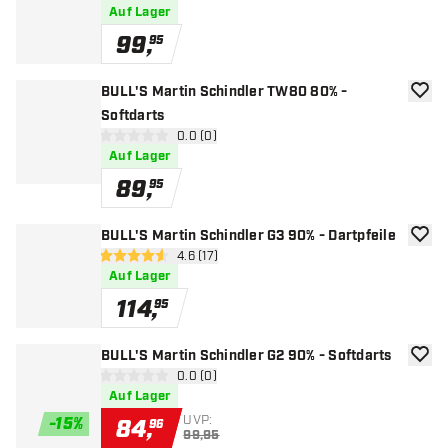
Auf Lager
99
,
95
BULL'S Martin Schindler TW80 80% -
Zur W
Softdarts
Bewertungsbereich öffnen
0.0 (0)
0 Bewertungssterne
Auf Lager
89
,
95
BULL'S Martin Schindler G3 90% - Dartpfeile
Zur W
Bewertungsbereich öffnen
4.6 (17)
4.6 Bewertungssterne
Auf Lager
114
,
95
BULL'S Martin Schindler G2 90% - Softdarts
Zur W
Bewertungsbereich öffnen
0.0 (0)
0 Bewertungssterne
Auf Lager
UVP:
-
15
%
84
,
96
99,95