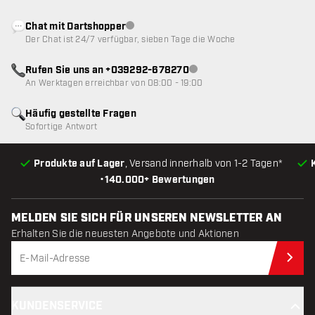
Chat mit Dartshopper
Kundenservice nicht verfügbar
Der Chat ist 24/7 verfügbar, sieben Tage die Woche
Rufen Sie uns an +039292-678270
Kundenservice nicht verfügba
An Werktagen erreichbar von 08:00 - 19:00
Häufig gestellte Fragen
Sofortige Antwort
Produkte auf Lager
, Versand innerhalb von 1-2 Tagen*
•
140.000+ Bewertungen
MELDEN SIE SICH FÜR UNSEREN NEWSLETTER AN
Erhalten Sie die neuesten Angebote und Aktionen
Jet
KUNDENSERVICE