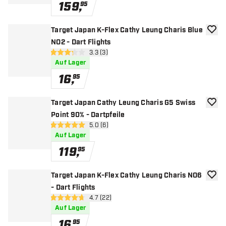
159
,
95
Target Japan K-Flex Cathy Leung Charis Blue
Zur W
NO2 - Dart Flights
Bewertungsbereich öffnen
3.3 (3)
3.3 Bewertungssterne
Auf Lager
16
,
95
Target Japan Cathy Leung Charis G5 Swiss
Zur W
Point 90% - Dartpfeile
Bewertungsbereich öffnen
5.0 (6)
5 Bewertungssterne
Auf Lager
119
,
95
Target Japan K-Flex Cathy Leung Charis NO6
Zur W
- Dart Flights
Bewertungsbereich öffnen
4.7 (22)
4.7 Bewertungssterne
Auf Lager
16
,
95