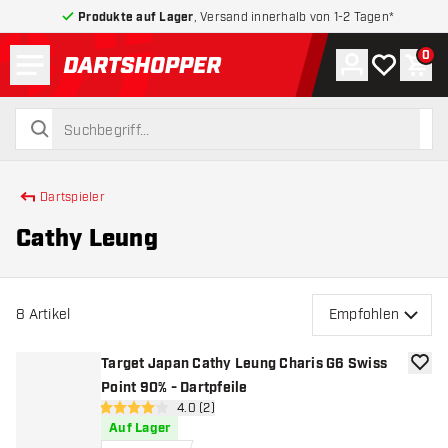
Produkte auf Lager
, Versand innerhalb von 1-2 Tagen*
Menü
0
Konto
Meine Wuns
War
zurück zur Startseite
suchen
suchen
Dartspieler
Cathy Leung
8
Artikel
Empfohlen
Target Japan Cathy Leung Charis G6 Swiss
Zur W
Point 90% - Dartpfeile
Bewertungsbereich öffnen
4.0 (2)
4 Bewertungssterne
Auf Lager