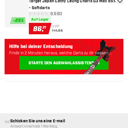
Target Japan Cathy Leung Charis G3 Max 95%
Zur W
- Softdarts
Bewertungsbereich öffnen
0.0 (0)
0 Bewertungssterne
Auf Lager
-
25
%
UVP:
86
,
21
114,95
Hilfe bei deiner Entscheidung
Finde in 2 Minuten heraus, welche Darts zu dir passen.
Lass uns anfangen:
STARTE DEN AUSWAHLASSISTENTEN
Schicken Sie uns eine E-mail
Antwort innerhalb 1 Werktag