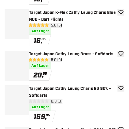
Target Japan K-Flex Cathy Leung Charis Blue
Zur W
NO6 - Dart Flights
Bewertungsbereich öffnen
5.0 (5)
5 Bewertungssterne
Auf Lager
16
,
95
Target Japan Cathy Leung Brass - Softdarts
Zur W
Bewertungsbereich öffnen
5.0 (9)
5 Bewertungssterne
Auf Lager
20
,
95
Target Japan Cathy Leung Charis G6 90% -
Zur W
Softdarts
Bewertungsbereich öffnen
0.0 (0)
0 Bewertungssterne
Auf Lager
159
,
95