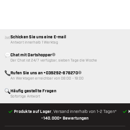
Schicken Sie uns eine E-mail
Antwort innerhalb 1 Werktag
Chat mit Dartshopper
Kundenservice nicht verfügbar
Der Chat ist 24/7 verfügbar, sieben Tage die Woche
Rufen Sie uns an +039292-678270
Kundenservice nicht verfügba
An Werktagen erreichbar von 08:00 - 19:00
Häufig gestellte Fragen
Sofortige Antwort
Produkte auf Lager
, Versand innerhalb von 1-2 Tagen*
•
140.000+ Bewertungen