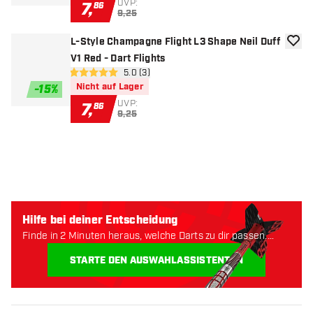
UVP:
7
,
86
9,25
L-Style Champagne Flight L3 Shape Neil Duff
Zur W
V1 Red - Dart Flights
Bewertungsbereich öffnen
5.0 (3)
5 Bewertungssterne
Nicht auf Lager
-
15
%
UVP:
7
,
86
9,25
Hilfe bei deiner Entscheidung
Finde in 2 Minuten heraus, welche Darts zu dir passen.
Lass uns anfangen:
STARTE DEN AUSWAHLASSISTENTEN