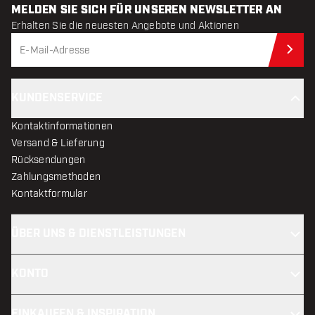
MELDEN SIE SICH FÜR UNSEREN NEWSLETTER AN
Erhalten Sie die neuesten Angebote und Aktionen
Jet
KUNDENSERVICE
Kontaktinformationen
Versand & Lieferung
Rücksendungen
Zahlungsmethoden
Kontaktformular
ÜBER UNS & DIENSTLEISTUNGEN
KONTO
EINKAUFEN & INSPIRATION