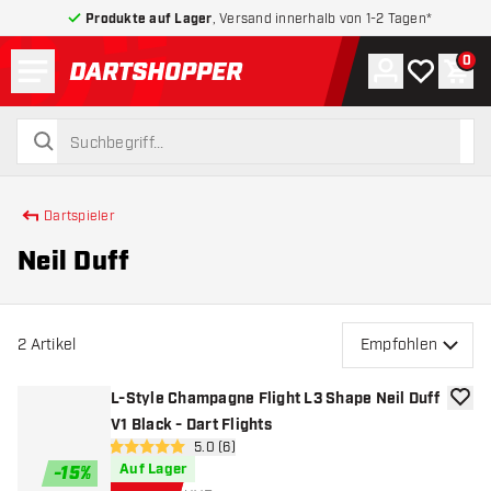
Produkte auf Lager
, Versand innerhalb von 1-2 Tagen*
Menü
0
Konto
Meine Wuns
War
zurück zur Startseite
suchen
suchen
Dartspieler
Neil Duff
2
Artikel
Empfohlen
L-Style Champagne Flight L3 Shape Neil Duff
Zur W
V1 Black - Dart Flights
Bewertungsbereich öffnen
5.0 (6)
5 Bewertungssterne
Auf Lager
-
15
%