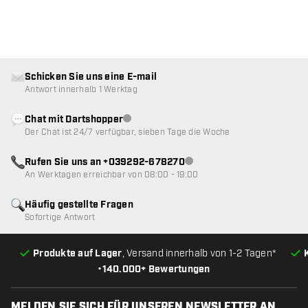
Schicken Sie uns eine E-mail
Antwort innerhalb 1 Werktag
Chat mit Dartshopper
Kundenservice nicht verfügbar
Der Chat ist 24/7 verfügbar, sieben Tage die Woche
Rufen Sie uns an +039292-678270
Kundenservice nicht verfügba
An Werktagen erreichbar von 08:00 - 19:00
Häufig gestellte Fragen
Sofortige Antwort
Produkte auf Lager
, Versand innerhalb von 1-2 Tagen*
•
140.000+ Bewertungen
MELDEN SIE SICH FÜR UNSEREN NEWSLETTER AN