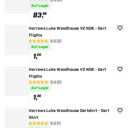
Bewertungsbereich öffnen
0.0 (0)
0 Bewertungssterne
Auf Lager
83
,
95
Harrows Luke Woodhouse V2 NO6 - Dart
Zur W
Flights
Bewertungsbereich öffnen
5.0 (2)
5 Bewertungssterne
Auf Lager
1
,
20
Harrows Luke Woodhouse V3 NO6 - Dart
Zur W
Flights
Bewertungsbereich öffnen
5.0 (2)
5 Bewertungssterne
Auf Lager
1
,
30
Harrows Luke Woodhouse Dartshirt - Dart
Zur W
Shirt
Bewertungsbereich öffnen
5.0 (1)
5 Bewertungssterne