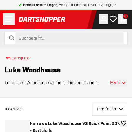
Produkte auf Lager
, Versand innerhalb von 1-2 Tagen*
Menü
0
Konto
Meine Wuns
War
zurück zur Startseite
suchen
suchen
Dartspieler
Luke Woodhouse
Mehr
Lerne Luke Woodhouse kennen, einen englischen
Dartspieler, der für seinen sauberen Wurf, seine starke
Konzentration am Oche und konstante Leistungen
bekannt ist. Woodhouse ist regelmäßig auf der PDC T
10
Artikel
Empfohlen
Harrows Luke Woodhouse V3 Quick Point 90%
Zur W
- Dartpfeile