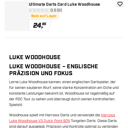
Ultimate Darts Card Luke Woodhouse
Zur W
Bewertungsbereich öffnen
0.0 (0)
0 Bewertungssterne
Bald auf Lager
24
,
95
LUKE WOODHOUSE
LUKE WOODHOUSE – ENGLISCHE
PRÄZISION UND FOKUS
Lerne Luke Woodhouse kennen, einen englischen Dartspieler, der
für seinen sauberen Wurf, seine starke Konzentration am Oche und
konstante Leistungen bekannt ist. Woodhouse ist regelmäßig auf
der PDC Tour zu sehen und überzeugt durch seinen kontrollierten
Spielstil.
Woodhouse spielt mit Harrows Darts und verwendet die
Harrows
Luke Woodhouse V3 Quick Point 90%
Tungsten Darts. Diese Darts
sind darauf ausgelegt, Präzision und Kontrolle optimal zu verbinden