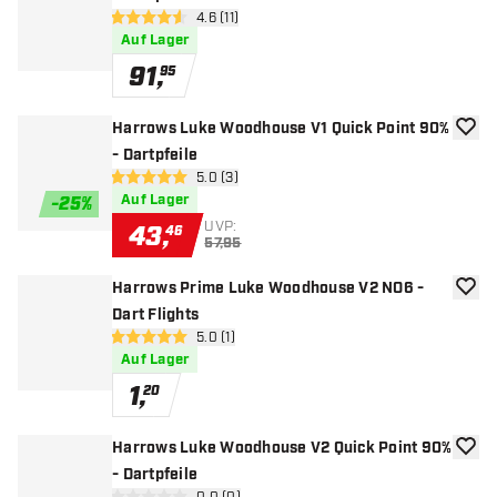
Bewertungsbereich öffnen
4.6 (11)
4.6 Bewertungssterne
Auf Lager
91
,
95
Harrows Luke Woodhouse V1 Quick Point 90%
Zur W
- Dartpfeile
Bewertungsbereich öffnen
5.0 (3)
5 Bewertungssterne
Auf Lager
-
25
%
UVP:
43
,
46
57,95
Harrows Prime Luke Woodhouse V2 NO6 -
Zur W
Dart Flights
Bewertungsbereich öffnen
5.0 (1)
5 Bewertungssterne
Auf Lager
1
,
20
Harrows Luke Woodhouse V2 Quick Point 90%
Zur W
- Dartpfeile