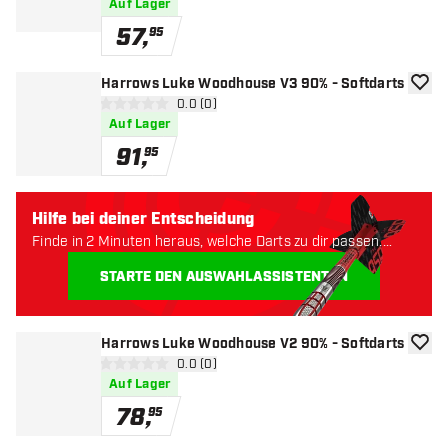
Auf Lager
57
,
95
Harrows Luke Woodhouse V3 90% - Softdarts
Zur W
Bewertungsbereich öffnen
0.0 (0)
0 Bewertungssterne
Auf Lager
91
,
95
Hilfe bei deiner Entscheidung
Finde in 2 Minuten heraus, welche Darts zu dir passen.
Lass uns anfangen:
STARTE DEN AUSWAHLASSISTENTEN
Harrows Luke Woodhouse V2 90% - Softdarts
Zur W
Bewertungsbereich öffnen
0.0 (0)
0 Bewertungssterne
Auf Lager
78
,
95