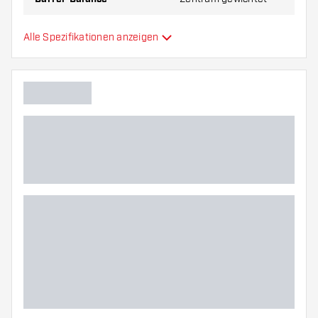
Material Barrel
Tungsten 90%
Alle Spezifikationen anzeigen
Gripart Barrelnase
Dartspieler
Barrelfarbe
Barrel Gripzone
Barrelform
Gewicht
Barreldurchmesser (MM)
Barrellänge (MM)