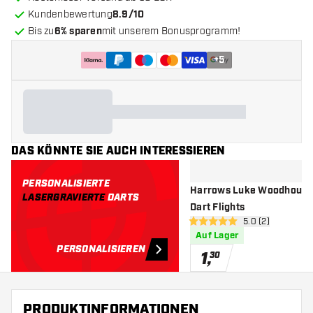
Kundenbewertung
8.9/10
Bis zu
6% sparen
mit unserem Bonusprogramm!
+
5
DAS KÖNNTE SIE AUCH INTERESSIEREN
PERSONALISIERTE
Harrows Luke Woodhouse
LASERGRAVIERTE
DARTS
Dart Flights
Bewertungsbere
5.0 (2)
5 Bewertungssterne
Auf Lager
PERSONALISIEREN
1
,
30
PRODUKTINFORMATIONEN