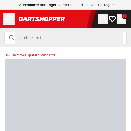
Produkte auf Lager
, Versand innerhalb von 1-2 Tagen*
Menü
0
Konto
Meine Wuns
War
zurück zur Startseite
suchen
suchen
Harrows Spieler Softdarts