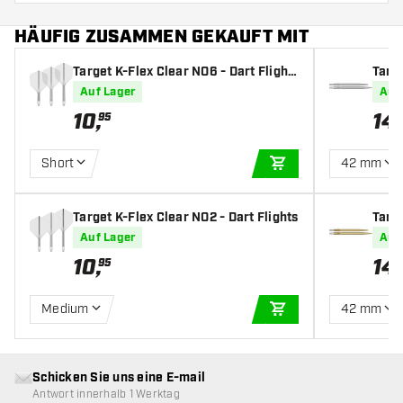
HÄUFIG ZUSAMMEN GEKAUFT MIT
Target K-Flex Clear NO6 - Dart Flight
Targ
s
Littl
Auf Lager
Auf
10
,
14
,
95
Short
42 mm
IN DEN WARENKOR
Target K-Flex Clear NO2 - Dart Flights
Targ
ttler
Auf Lager
Auf
10
,
14
,
95
Medium
42 mm
IN DEN WARENKOR
Schicken Sie uns eine E-mail
Antwort innerhalb 1 Werktag