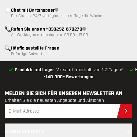
Chat mit Dartshopper
Kundenservice nicht verfügbar
Der Chat ist 24/7 verfügbar, sieben Tage die Woche
Rufen Sie uns an +039292-678270
Kundenservice nicht verfügba
An Werktagen erreichbar von 08:00 - 19:00
Häufig gestellte Fragen
Sofortige Antwort
Produkte auf Lager
, Versand innerhalb von 1-2 Tagen*
•
140.000+ Bewertungen
MELDEN SIE SICH FÜR UNSEREN NEWSLETTER AN
Erhalten Sie die neuesten Angebote und Aktionen
Jet
KUNDENSERVICE