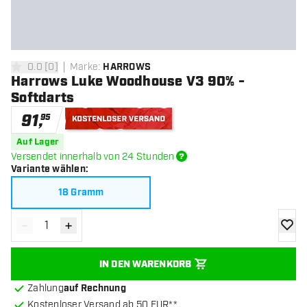
0.0
[
0
]
Marke
:
HARROWS
0 Bewertungssterne
Harrows Luke Woodhouse V3 90% -
Softdarts
91
,
95
Kostenloser Versand
Auf Lager
Versendet innerhalb von 24 Stunden
Variante wählen
:
18 Gramm
-
+
Menge verringern
Menge erhöhen
Zur Wu
IN DEN WARENKORB
Zahlung
auf Rechnung
Kostenloser Versand ab 50 EUR**