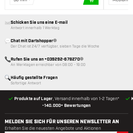
IN DEN WARENKOR
Schicken Sie uns eine E-mail
Antwort innerhalb 1 Werktag
Chat mit Dartshopper
Kundenservice nicht verfügbar
Der Chat ist 24/7 verfügbar, sieben Tage die Woche
Rufen Sie uns an +039292-678270
Kundenservice nicht verfügba
An Werktagen erreichbar von 08:00 - 19:00
Häufig gestellte Fragen
Sofortige Antwort
Produkte auf Lager
, Versand innerhalb von 1-2 Tagen*
•
140.000+ Bewertungen
MELDEN SIE SICH FÜR UNSEREN NEWSLETTER AN
Erhalten Sie die neuesten Angebote und Aktionen