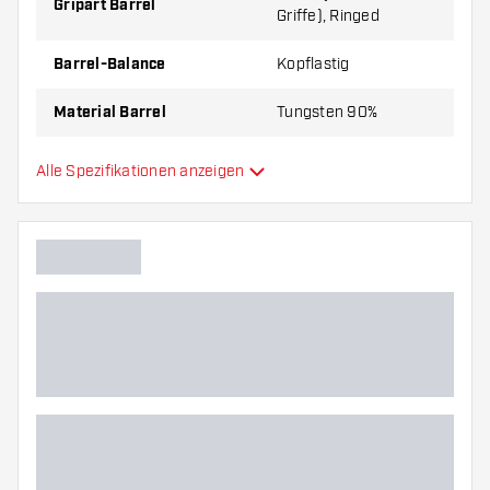
Gripart Barrel
Griffe), Ringed
Barrel-Balance
Kopflastig
Material Barrel
Tungsten 90%
Gripart Barrelnase
Milled
Alle Spezifikationen anzeigen
Dartspieler
Barrelfarbe
Form Barrelnase
Barrel Gripzone
Barrelform
Gewicht