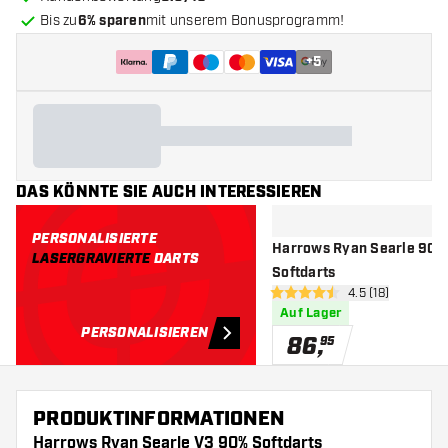
Bis zu
6% sparen
mit unserem Bonusprogramm!
+
5
DAS KÖNNTE SIE AUCH INTERESSIEREN
PERSONALISIERTE
Harrows Ryan Searle 90% 
LASERGRAVIERTE
DARTS
Softdarts
Bewertungsbere
4.5 (18)
4.5 Bewertungssterne
Auf Lager
PERSONALISIEREN
86
,
95
PRODUKTINFORMATIONEN
Harrows Ryan Searle V3 90% Softdarts