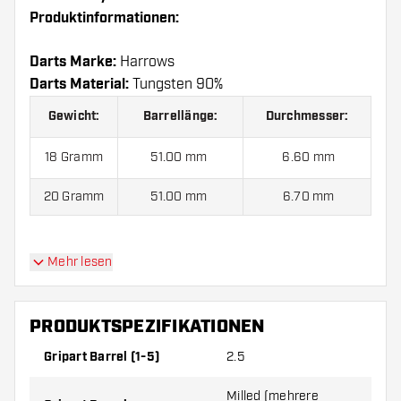
Produktinformationen:
Darts Marke:
Harrows
Darts Material:
Tungsten 90%
Gewicht:
Barrellänge:
Durchmesser:
18 Gramm
51.00 mm
6.60 mm
20 Gramm
51.00 mm
6.70 mm
Harrows Ryan Searle V3 90% Softdarts kommen
Mehr lesen
mit:
3 Barrels, 3 Flights und 3 Shafts.
PRODUKTSPEZIFIKATIONEN
Gripart Barrel (1-5)
2.5
Milled (mehrere