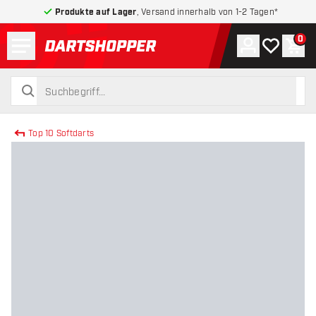
Produkte auf Lager
, Versand innerhalb von 1-2 Tagen*
Menü
0
Konto
Meine Wuns
War
zurück zur Startseite
suchen
suchen
Top 10 Softdarts