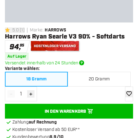
5.0
[
1
]
Marke
:
HARROWS
5 Bewertungssterne
Harrows Ryan Searle V3 90% - Softdarts
94
,
95
Kostenloser Versand
Auf Lager
Versendet innerhalb von 24 Stunden
Variante wählen
:
18 Gramm
20 Gramm
-
+
Menge verringern
Menge erhöhen
Zur Wu
IN DEN WARENKORB
Zahlung
auf Rechnung
Kostenloser Versand ab 50 EUR**
Kundenbewertung
8.9/10