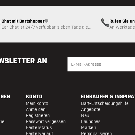
Chat mit Dartshopper
Rufen Sie u
Kundenservice nicht verfügbar
Der Chat ist 24/7 verfügbar, sieben Tage die
An Werktagen
Woche
EWSLETTER AN
NGEN
KONTO
EINKAUFEN & INSPIRA
Mein Konto
Dart-Entscheidungshilfe
Anmelden
Angebote
Registrieren
Neu
ine
Passwort vergessen
Launches
Bestellstatus
Marken
Bestellverlauf
Personalisieren