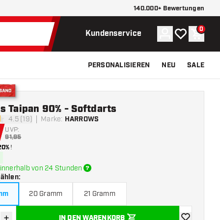
140.000+ Bewertungen
0
Konto
Meine Wunsch
Waren
Kundenservice
PERSONALISIEREN
NEU
SALE
Versand
s Taipan 90% - Softdarts
4.5 (19)
Marke
:
HARROWS
tungssterne
UVP:
91,95
20%
!
innerhalb von 24 Stunden
wählen
:
amm
20 Gramm
21 Gramm
+
IN DEN WARENKORB