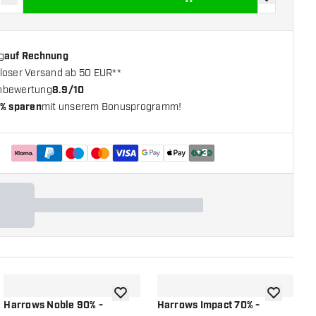
verringern
Menge erhöhen
Zur Wunschl
g
auf Rechnung
loser Versand ab 50 EUR**
nbewertung
8.9/10
% sparen
mit unserem Bonusprogramm!
+
3
chliste hinzufügen
Zur Wunschliste hinzufügen
Zur Wunsch
Harrows Noble 90% -
Harrows Impact 70% -
H