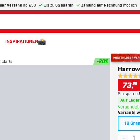
ser Versand
ab €50
Bis zu
6% sparen
Zahlung auf Rechnung
möglich
INSPIRATIONEN
-
20
%
ftdarts
Kostenloser 
Harrow
4.5 Bewer
73
,
56
Sie sparen
Auf Lager
Versendet 
Variante 
18 Gr
-