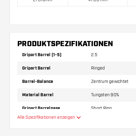
Harrows Taipan 90% Softdarts kommen mit:
3 Barrels
PRODUKTSPEZIFIKATIONEN
Gripart Barrel (1-5)
2.5
Gripart Barrel
Ringed
Barrel-Balance
Zentrum gewichtet
Material Barrel
Tungsten 90%
Gripart Barrelnase
Short Ring
Alle Spezifikationen anzeigen
Dartspieler
Barrelfarbe