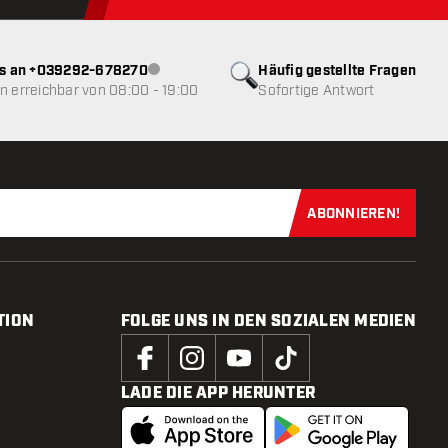
ns an +039292-678270
Häufig gestellte Fragen
Kundenservice nicht verfügbar
 erreichbar von 08:00 - 19:00
Sofortige Antwort
ABONNIEREN!
Jetzt für uns
TION
FOLGE UNS IN DEN SOZIALEN MEDIEN
LADE DIE APP HERUNTER