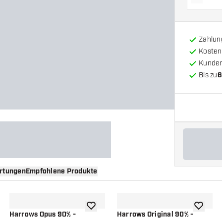
Menge 
Zahlun
Kosten
Kunde
Bis zu
6
rtungen
Empfohlene Produkte
nschliste hinzufügen
Zur Wunschliste hinzufügen
Zur Wuns
Harrows Opus 90% -
Harrows Original 90% -