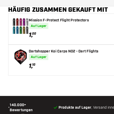
HÄUFIG ZUSAMMEN GEKAUFT MIT
Form Barrelnase
Mission F-Protect Flight Protectors
Barrel Gripzone
Auf Lager
Barrelform
1
,
00
Gewicht
Dartshopper Koi Carps NO2 - Dart Flights
Barreldurchmesser (MM)
Auf Lager
1
,
10
Barrellänge (MM)
140.000+
•
Produkte auf Lager
, Versand inn
Bewertungen