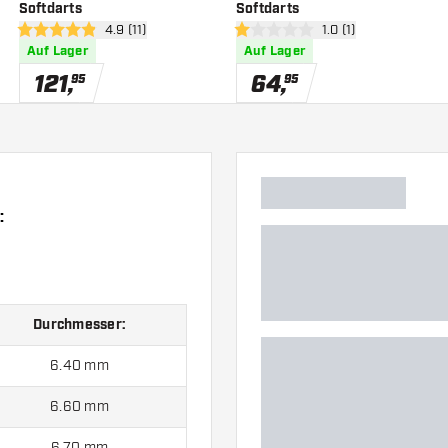
Softdarts
Softdarts
 öffnen
Bewertungsbereich öffnen
4.9 (11)
Bewertungsbereich ö
1.0 (1)
4.9 Bewertungssterne
1 Bewertungssterne
Auf Lager
Auf Lager
121
,
64
,
95
95
:
Durchmesser:
6.40 mm
6.60 mm
6.70 mm