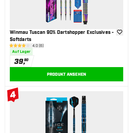
Winmau Tuscan 90% Dartshopper Exclusives -
Zur Wuns
Softdarts
Bewertungsbereich öffnen
4.0 (6)
4 Bewertungssterne
Auf Lager
39
,
90
PRODUKT ANSEHEN
4
#4 Top 10