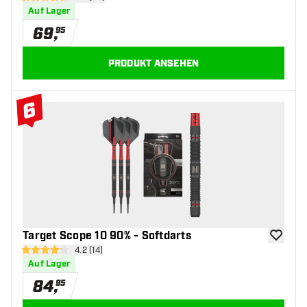
4.6 Bewertungssterne
Auf Lager
69
,
95
PRODUKT ANSEHEN
6
#6 Top 10
Target Scope 10 90% - Softdarts
Zur Wuns
Bewertungsbereich öffnen
4.2 (14)
4.2 Bewertungssterne
Auf Lager
84
,
95