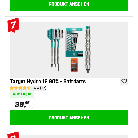
PRODUKT ANSEHEN
7
#7 Top 10
Target Hydro 12 90% - Softdarts
Zur Wuns
Bewertungsbereich öffnen
4.4 (12)
4.4 Bewertungssterne
Auf Lager
39
,
95
PRODUKT ANSEHEN