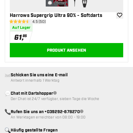
Harrows Supergrip Ultra 90% - Softdarts
Zur Wuns
Bewertungsbereich öffnen
4.5 (50)
4.5 Bewertungssterne
Auf Lager
61
,
95
PRODUKT ANSEHEN
Schicken Sie uns eine E-mail
Antwort innerhalb 1 Werktag
Chat mit Dartshopper
Kundenservice nicht verfügbar
Der Chat ist 24/7 verfügbar, sieben Tage die Woche
Rufen Sie uns an +039292-678270
Kundenservice nicht verfügba
An Werktagen erreichbar von 08:00 - 19:00
Häufig gestellte Fragen