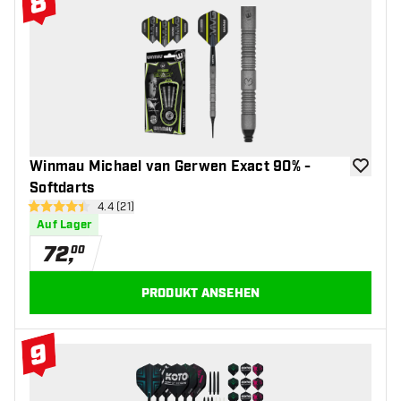
8
#8 Top 10
Winmau Michael van Gerwen Exact 90% -
Zur Wuns
Softdarts
Bewertungsbereich öffnen
4.4 (21)
4.4 Bewertungssterne
Auf Lager
72
,
00
PRODUKT ANSEHEN
9
#9 Top 10