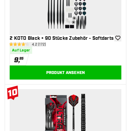
2 KOTO Black + 90 Stücke Zubehör - Softdarts
Zur Wuns
Bewertungsbereich öffnen
4.2 (172)
4.2 Bewertungssterne
Auf Lager
9
,
95
PRODUKT ANSEHEN
10
#10 Top 10