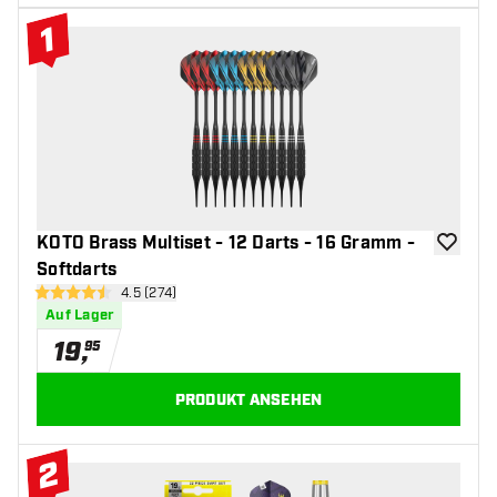
1
#1 Top 10
KOTO Brass Multiset - 12 Darts - 16 Gramm -
Zur Wuns
Softdarts
Bewertungsbereich öffnen
4.5 (274)
4.5 Bewertungssterne
Auf Lager
19
,
95
PRODUKT ANSEHEN
2