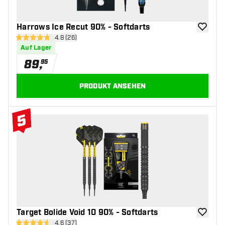
Harrows Ice Recut 90% - Softdarts
Zur Wuns
Bewertungsbereich öffnen
4.8 (26)
4.8 Bewertungssterne
Auf Lager
89
,
95
PRODUKT ANSEHEN
5
#5 Top 10
Target Bolide Void 10 90% - Softdarts
Zur Wuns
Bewertungsbereich öffnen
4.6 (37)