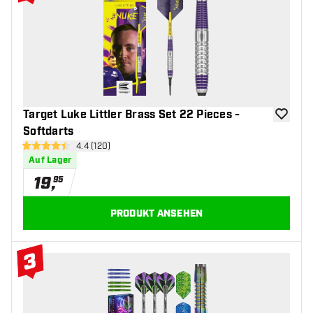
#2 Top 10
Target Luke Littler Brass Set 22 Pieces -
Zur Wuns
Softdarts
Bewertungsbereich öffnen
4.4 (120)
4.4 Bewertungssterne
Auf Lager
19
,
95
PRODUKT ANSEHEN
3
#3 Top 10