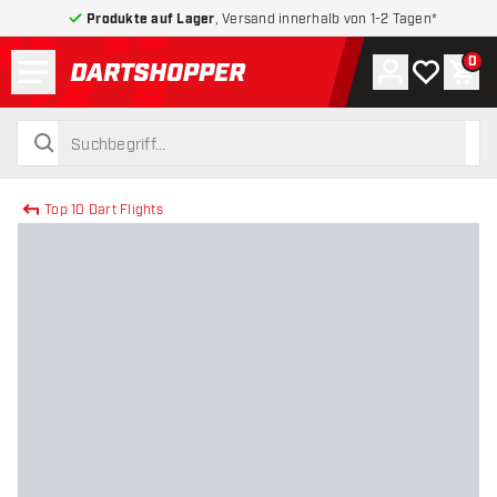
Produkte auf Lager
, Versand innerhalb von 1-2 Tagen*
Menü
0
Konto
Meine Wuns
War
zurück zur Startseite
suchen
suchen
Top 10 Dart Flights