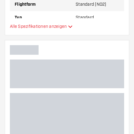
Flightform
Standard (NO2)
Typ
Standard
Alle Spezifikationen anzeigen
Flexibilität
Zusätzliche Farben
Hauptfarbe