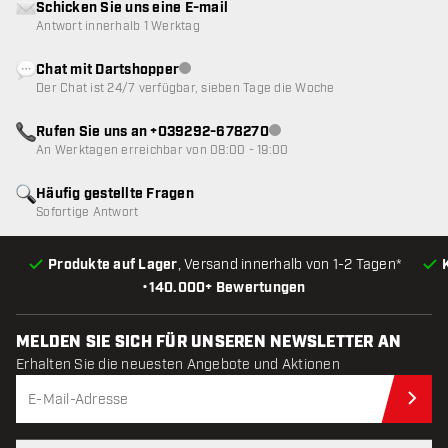
Schicken Sie uns eine E-mail
Antwort innerhalb 1 Werktag
Chat mit Dartshopper
Kundenservice nicht verfügbar
Der Chat ist 24/7 verfügbar, sieben Tage die Woche
Rufen Sie uns an +039292-678270
Kundenservice nicht verfügba
An Werktagen erreichbar von 08:00 - 19:00
Häufig gestellte Fragen
Sofortige Antwort
Produkte auf Lager
, Versand innerhalb von 1-2 Tagen*
•
140.000+ Bewertungen
MELDEN SIE SICH FÜR UNSEREN NEWSLETTER AN
Erhalten Sie die neuesten Angebote und Aktionen
Jet