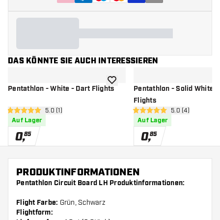
DAS KÖNNTE SIE AUCH INTERESSIEREN
Zur Wunschliste hinzufügen
Pentathlon - White - Dart Flights
Pentathlon - Solid White -
Flights
Bewertungsbereich öffnen
5.0 (1)
Bewertungsbere
5.0 (4)
5 Bewertungssterne
5 Bewertungssterne
Auf Lager
Auf Lager
0
,
0
,
85
85
PRODUKTINFORMATIONEN
Pentathlon Circuit Board LH Produktinformationen:
Flight Farbe:
Grün, Schwarz
Flightform: