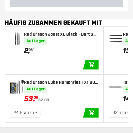
HÄUFIG ZUSAMMEN GEKAUFT MIT
Red Dragon Joust XL Black - Dart Sha
Red 
fts
Auf Lager
Auf
2
,
13
,
50
IN DEN WARENKOR
Red Dragon Luke Humphries TX1 90%
Targ
- Dartpfeile
Littl
Auf Lager
Auf
53
,
14
,
30
82,00
24 Gramm
42 mm
IN DEN WARENKOR