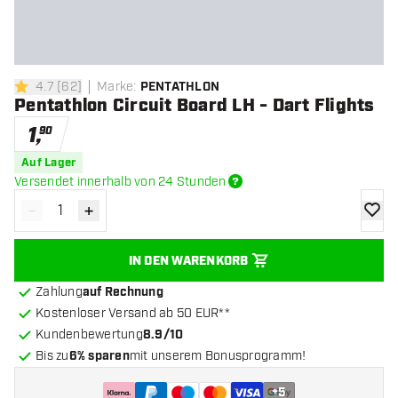
4.7
[
62
]
Marke
:
PENTATHLON
4.7 Bewertungssterne
Pentathlon Circuit Board LH - Dart Flights
1
,
90
Auf Lager
Versendet innerhalb von 24 Stunden
-
+
Menge verringern
Menge erhöhen
Zur Wu
IN DEN WARENKORB
Zahlung
auf Rechnung
Kostenloser Versand ab 50 EUR**
Kundenbewertung
8.9/10
Bis zu
6% sparen
mit unserem Bonusprogramm!
+
5