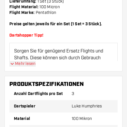
Lieferumfang:
1 Set (3 Stück)
Flight Material:
100 Micron
Flight Marke:
Pentathlon
Preise gelten jeweils für ein Set (1 Set = 3 Stück).
Dartshopper Tipp!
Sorgen Sie für genügend Ersatz Flights und
Shafts. Diese können sich durch Gebrauch
Mehr lesen
abnutzen oder brechen.
Probieren Sie eine andere Form, ein anderes
PRODUKTSPEZIFIKATIONEN
Material oder eine andere Dicke der Flights aus,
Anzahl Dartflights pro Set
3
um herauszufinden, welche Variante am besten
zu Ihnen passt!
Dartspieler
Luke Humphries
Material
100 Mikron