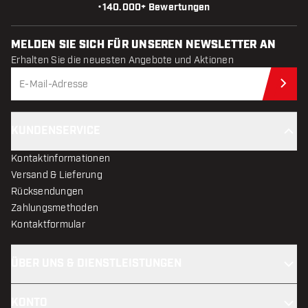
•
140.000+ Bewertungen
MELDEN SIE SICH FÜR UNSEREN NEWSLETTER AN
Erhalten Sie die neuesten Angebote und Aktionen
Jet
KUNDENSERVICE
Kontaktinformationen
Versand & Lieferung
Rücksendungen
Zahlungsmethoden
Kontaktformular
ÜBER UNS & DIENSTLEISTUNGEN
KONTO