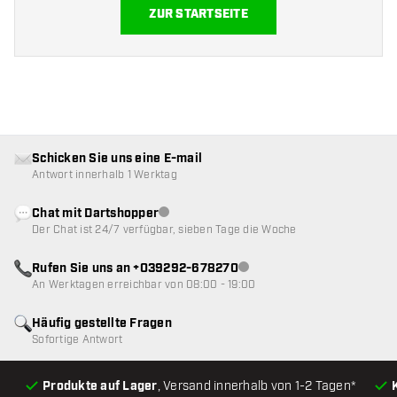
ZUR STARTSEITE
Schicken Sie uns eine E-mail
Antwort innerhalb 1 Werktag
Chat mit Dartshopper
Kundenservice nicht verfügbar
Der Chat ist 24/7 verfügbar, sieben Tage die Woche
Rufen Sie uns an +039292-678270
Kundenservice nicht verfügba
An Werktagen erreichbar von 08:00 - 19:00
Häufig gestellte Fragen
Sofortige Antwort
Produkte auf Lager
, Versand innerhalb von 1-2 Tagen*