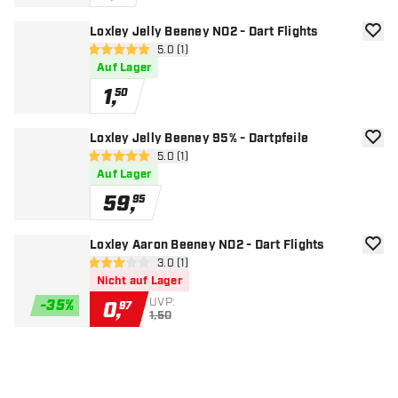
Loxley Jelly Beeney NO2 - Dart Flights
Zur W
Bewertungsbereich öffnen
5.0 (1)
5 Bewertungssterne
Auf Lager
1
,
50
Loxley Jelly Beeney 95% - Dartpfeile
Zur W
Bewertungsbereich öffnen
5.0 (1)
5 Bewertungssterne
Auf Lager
59
,
95
Loxley Aaron Beeney NO2 - Dart Flights
Zur W
Bewertungsbereich öffnen
3.0 (1)
3 Bewertungssterne
Nicht auf Lager
UVP:
-
35
%
0
,
97
1,50