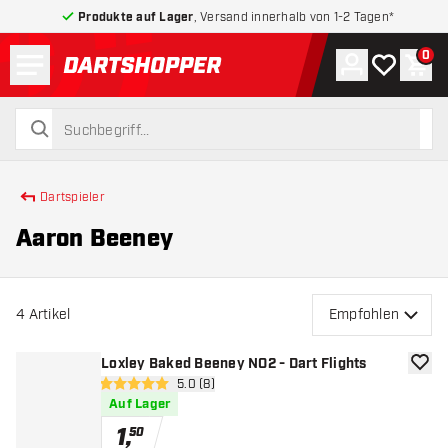
Produkte auf Lager
, Versand innerhalb von 1-2 Tagen*
Menü
0
Konto
Meine Wuns
War
zurück zur Startseite
suchen
suchen
Dartspieler
Aaron Beeney
4
Artikel
Empfohlen
Loxley Baked Beeney NO2 - Dart Flights
Zur W
Bewertungsbereich öffnen
5.0 (8)
5 Bewertungssterne
Auf Lager
1
,
50