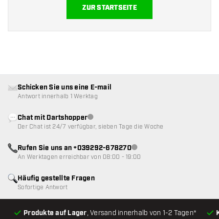
ZUR STARTSEITE
Schicken Sie uns eine E-mail
Antwort innerhalb 1 Werktag
Chat mit Dartshopper
Kundenservice nicht verfügbar
Der Chat ist 24/7 verfügbar, sieben Tage die Woche
Rufen Sie uns an +039292-678270
Kundenservice nicht verfügba
An Werktagen erreichbar von 08:00 - 19:00
Häufig gestellte Fragen
Sofortige Antwort
Produkte auf Lager
, Versand innerhalb von 1-2 Tagen*