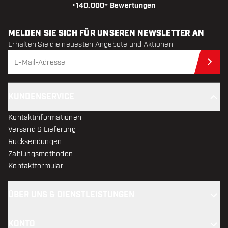
•
140.000+ Bewertungen
MELDEN SIE SICH FÜR UNSEREN NEWSLETTER AN
Erhalten Sie die neuesten Angebote und Aktionen
Jet
KUNDENSERVICE
Kontaktinformationen
Versand & Lieferung
Rücksendungen
Zahlungsmethoden
Kontaktformular
ÜBER UNS & DIENSTLEISTUNGEN
KONTO