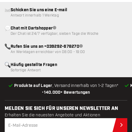
Schicken Sie uns eine E-mail
Antwort innerhalb 1 Werktag
Chat mit Dartshopper
Kundenservice nicht verfügbar
Der Chat ist 24/7 verfügbar, sieben Tage die Woche
Rufen Sie uns an +039292-678270
Kundenservice nicht verfügba
An Werktagen erreichbar von 08:00 - 19:00
Häufig gestellte Fragen
Sofortige Antwort
Produkte auf Lager
, Versand innerhalb von 1-2 Tagen*
•
140.000+ Bewertungen
MELDEN SIE SICH FÜR UNSEREN NEWSLETTER AN
Erhalten Sie die neuesten Angebote und Aktionen
Jet