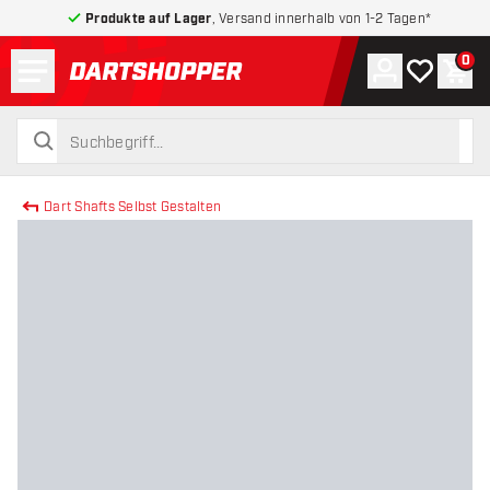
Produkte auf Lager
, Versand innerhalb von 1-2 Tagen*
Menü
0
Konto
Meine Wuns
War
zurück zur Startseite
suchen
suchen
Dart Shafts Selbst Gestalten