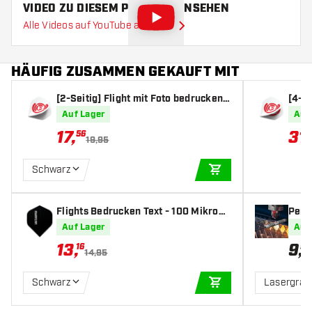
VIDEO ZU DIESEM PRODUKT ANSEHEN
Alle Videos auf YouTube ansehen
HÄUFIG ZUSAMMEN GEKAUFT MIT
[2-Seitig] Flight mit Foto bedrucken
[4-Se
(10 Satz)
(10 S
Auf Lager
Auf
17
,
31
,
56
19,95
Schwarz
IN DEN WARENKOR
Flights Bedrucken Text - 100 Mikron
Perso
(10 Sets)
Auf Lager
Auf
13
,
9
,
16
95
14,95
Schwarz
Lasergrav
IN DEN WARENKOR