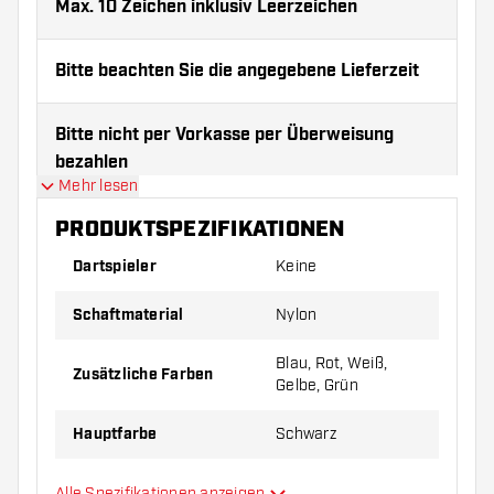
Max. 10 Zeichen inklusiv Leerzeichen
Bitte beachten Sie die angegebene Lieferzeit
Bitte nicht per Vorkasse per Überweisung
bezahlen
Mehr lesen
Produktinformationen:
PRODUKTSPEZIFIKATIONEN
Shaft Größe:
Länge:
Dartspieler
Keine
X-short
28 mm
Schaftmaterial
Nylon
Short
35 mm
Blau, Rot, Weiß,
Zusätzliche Farben
Inbetween
39 mm
Gelbe, Grün
Medium
48 mm
Hauptfarbe
Schwarz
Achtung
: Wir nehmen Shafts nur zurück, wenn sie
Schaftgröße
Short
Fabrikfehler enthalten, wir übernehmen keine
Alle Spezifikationen anzeigen