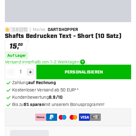
3.9
[
25
]
Marke
:
DARTSHOPPER
3.9 Bewertungssterne
Shafts Bedrucken Text - Short (10 Satz)
15
,
00
Auf Lager
Versand innerhalb von 1–2 Werktagen
-
+
PERSONALISIEREN
Menge verringern
Menge erhöhen
Zahlung
auf Rechnung
Kostenloser Versand ab 50 EUR**
Kundenbewertung
8.9/10
Bis zu
6% sparen
mit unserem Bonusprogramm!
+
5