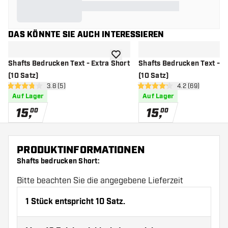
DAS KÖNNTE SIE AUCH INTERESSIEREN
Zur Wunschliste hinzufügen
Shafts Bedrucken Text - Extra Short
Shafts Bedrucken Text - 
(10 Satz)
(10 Satz)
Bewertungsbereich öffnen
3.8 (5)
Bewertungsbere
4.2 (69)
3.8 Bewertungssterne
4.2 Bewertungssterne
Auf Lager
Auf Lager
15
,
15
,
00
00
PRODUKTINFORMATIONEN
Shafts bedrucken Short:
Bitte beachten Sie die angegebene Lieferzeit
1 Stück entspricht 10 Satz.