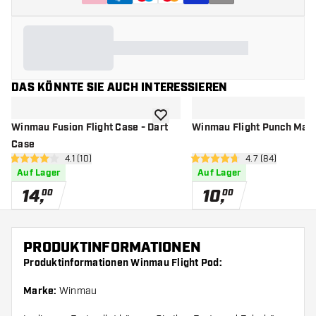
DAS KÖNNTE SIE AUCH INTERESSIEREN
Zur Wunschliste hinzufügen
Winmau Fusion Flight Case - Dart
Winmau Flight Punch Mac
Case
Bewertungsbereich öffnen
4.1 (10)
Bewertungsbere
4.7 (84)
4.1 Bewertungssterne
4.7 Bewertungssterne
Auf Lager
Auf Lager
14
,
10
,
00
00
PRODUKTINFORMATIONEN
Produktinformationen Winmau Flight Pod:
Marke:
Winmau