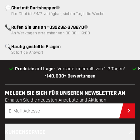
Chat mit Dartshopper
Kundenservice nicht verfügbar
Der Chat ist 24/7 verfügbar, sieben Tage die Woche
Rufen Sie uns an +039292-678270
Kundenservice nicht verfügba
An Werktagen erreichbar von 08:00 - 19:00
Häufig gestellte Fragen
Sofortige Antwort
Produkte auf Lager
, Versand innerhalb von 1-2 Tagen*
•
140.000+ Bewertungen
MELDEN SIE SICH FÜR UNSEREN NEWSLETTER AN
Erhalten Sie die neuesten Angebote und Aktionen
Jet
KUNDENSERVICE