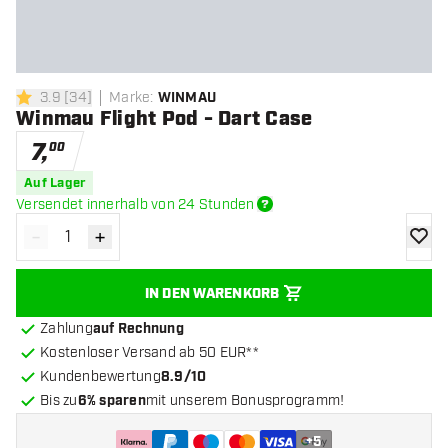
3.9
[
34
]
Marke
:
WINMAU
3.9 Bewertungssterne
Winmau Flight Pod - Dart Case
7
,
00
Auf Lager
Versendet innerhalb von 24 Stunden
-
+
Menge verringern
Menge erhöhen
Zur Wu
IN DEN WARENKORB
Zahlung
auf Rechnung
Kostenloser Versand ab 50 EUR**
Kundenbewertung
8.9/10
Bis zu
6% sparen
mit unserem Bonusprogramm!
+
5