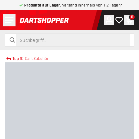
Produkte auf Lager
, Versand innerhalb von 1-2 Tagen*
Menü
0
Konto
Meine Wuns
War
zurück zur Startseite
suchen
suchen
Top 10 Dart Zubehör