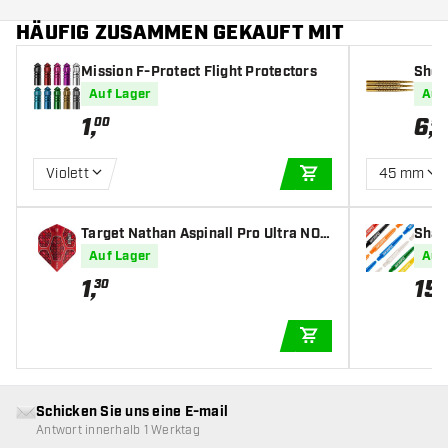
HÄUFIG ZUSAMMEN GEKAUFT MIT
Mission F-Protect Flight Protectors
Shot 
Auf Lager
Auf
1
,
6
,
00
95
Violett
45 mm
IN DEN WARENKOR
Target Nathan Aspinall Pro Ultra NO2
Shaft
- Dart Flights
z)
Auf Lager
Auf
1
,
15
,
30
IN DEN WARENKOR
Schicken Sie uns eine E-mail
Antwort innerhalb 1 Werktag