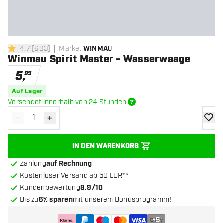
4.7
[
683
]
Marke
:
WINMAU
4.7 Bewertungssterne
Winmau Spirit Master - Wasserwaage
5
,
95
Auf Lager
Versendet innerhalb von 24 Stunden
-
+
Menge verringern
Menge erhöhen
Zur Wu
IN DEN WARENKORB
Zahlung
auf Rechnung
Kostenloser Versand ab 50 EUR**
Kundenbewertung
8.9/10
Bis zu
6% sparen
mit unserem Bonusprogramm!
+
5