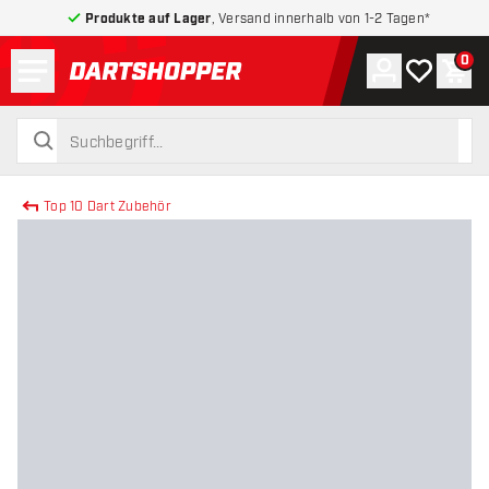
Produkte auf Lager
, Versand innerhalb von 1-2 Tagen*
Menü
0
Konto
Meine Wuns
War
zurück zur Startseite
suchen
suchen
Top 10 Dart Zubehör