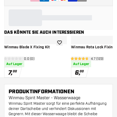
DAS KÖNNTE SIE AUCH INTERESSIEREN
Zur Wunschliste hinzufügen
Winmau Blade X Fixing Kit
Winmau Rota Lock Fixing 
Bewertungsbereich öffnen
0.0 (0)
Bewertungsbere
4.7 (123)
0 Bewertungssterne
4.7 Bewertungssterne
Auf Lager
Auf Lager
7
,
6
,
00
00
PRODUKTINFORMATIONEN
Winmau Spirit Master - Wasserwaage
Winmau Spirit Master sorgt für eine perfekte Aufhängung
deiner Dartscheibe und verhindert Diskussionen mit
Gegnern. Mit dieser Wasserwaage bleibt die Scheibe