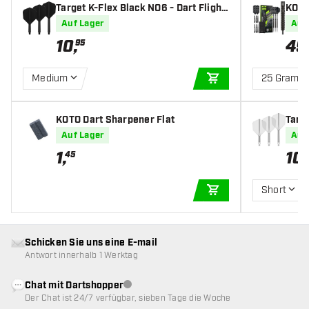
Target K-Flex Black NO6 - Dart Flight
KOTO 
s
pfeil
Auf Lager
Auf
10
,
49
95
Medium
25 Gramm
IN DEN WARENKOR
KOTO Dart Sharpener Flat
Targe
s
Auf Lager
Auf
1
,
10
,
45
Short
IN DEN WARENKOR
Schicken Sie uns eine E-mail
Antwort innerhalb 1 Werktag
Chat mit Dartshopper
Kundenservice nicht verfügbar
Der Chat ist 24/7 verfügbar, sieben Tage die Woche