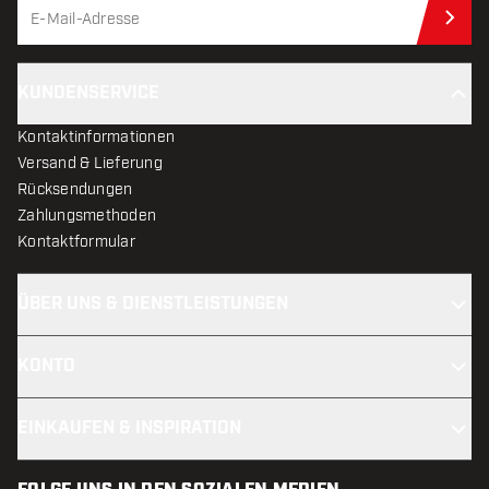
Jet
KUNDENSERVICE
Kontaktinformationen
Versand & Lieferung
Rücksendungen
Zahlungsmethoden
Kontaktformular
ÜBER UNS & DIENSTLEISTUNGEN
KONTO
EINKAUFEN & INSPIRATION