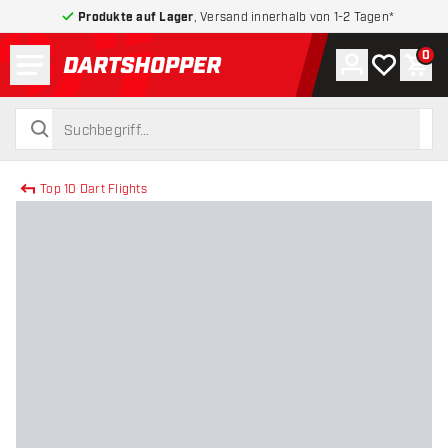
Produkte auf Lager
, Versand innerhalb von 1-2 Tagen*
Menü
0
Konto
Meine Wuns
War
zurück zur Startseite
suchen
suchen
Top 10 Dart Flights