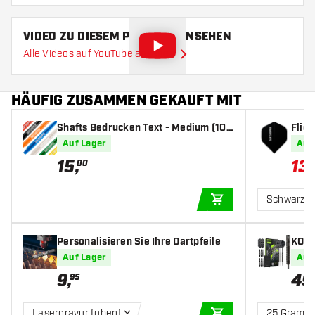
VIDEO ZU DIESEM PRODUKT ANSEHEN
Alle Videos auf YouTube ansehen
HÄUFIG ZUSAMMEN GEKAUFT MIT
Shafts Bedrucken Text - Medium (10
Flig
Satz)
(10 S
Auf Lager
Auf
15
,
13
,
00
1
Schwarz
IN DEN WARENKOR
Personalisieren Sie Ihre Dartpfeile
KOTO 
pfeil
Auf Lager
Auf
9
,
49
95
Lasergravur (oben)
25 Gramm