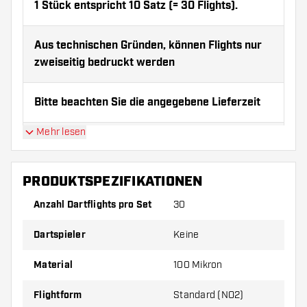
1 Stück entspricht 10 Satz (= 30 Flights).
Aus technischen Gründen, können Flights nur
zweiseitig bedruckt werden
Bitte beachten Sie die angegebene Lieferzeit
Mehr lesen
Bitte nicht per Vorkasse per Überweisung
bezahlen
PRODUKTSPEZIFIKATIONEN
Achtung: Wir nehmen Flights nur zurück, wenn sie
Fabrikfehler enthalten, wir übernehmen keine
Anzahl Dartflights pro Set
30
Verantwortung für deinen Druck!
Dartspieler
Keine
Material
100 Mikron
Flightform
Standard (NO2)