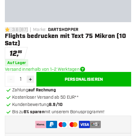
3.6
[
87
]
Marke
:
DARTSHOPPER
3.6 Bewertungssterne
Flights bedrucken mit Text 75 Mikron (10
Satz)
12
,
95
Auf Lager
Versand innerhalb von 1–2 Werktagen
-
+
PERSONALISIEREN
Menge verringern
Menge erhöhen
Zahlung
auf Rechnung
Kostenloser Versand ab 50 EUR**
Kundenbewertung
8.9/10
Bis zu
6% sparen
mit unserem Bonusprogramm!
+
5