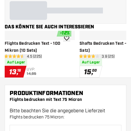
DAS KÖNNTE SIE AUCH INTERESSIEREN
-
12
%
Zur Wunschliste hinzufügen
Flights Bedrucken Text - 100
Shafts Bedrucken Text - S
Mikron (10 Sets)
Satz)
Bewertungsbereich öffnen
4.5 (225)
Bewertungsbere
3.9 (25)
4.5 Bewertungssterne
3.9 Bewertungssterne
Auf Lager
Auf Lager
UVP:
13
,
15
,
16
00
14,95
PRODUKTINFORMATIONEN
Flights bedrucken mit Text 75 Micron
Bitte beachten Sie die angegebene Lieferzeit
Flights bedrucken 75 Micron: