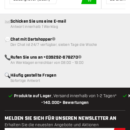
IN DEN WARENKOR
Schicken Sie uns eine E-mail
Antwort innerhalb 1 Werktag
Chat mit Dartshopper
Kundenservice nicht verfügbar
Der Chat ist 24/7 verfügbar, sieben Tage die Woche
Rufen Sie uns an +039292-678270
Kundenservice nicht verfügba
An Werktagen erreichbar von 08:00 - 19:00
Häufig gestellte Fragen
Sofortige Antwort
Produkte auf Lager
, Versand innerhalb von 1-2 Tagen*
•
140.000+ Bewertungen
MELDEN SIE SICH FÜR UNSEREN NEWSLETTER AN
Erhalten Sie die neuesten Angebote und Aktionen