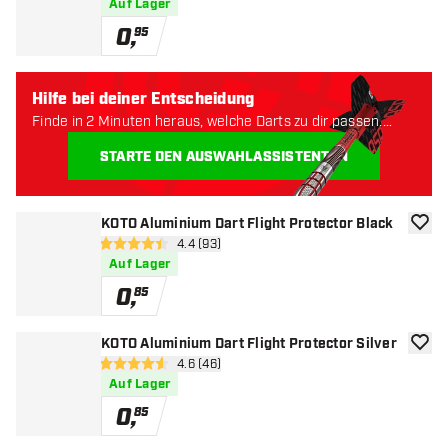
Auf Lager
0
,
95
Hilfe bei deiner Entscheidung
Finde in 2 Minuten heraus, welche Darts zu dir passen.
Lass uns anfangen:
STARTE DEN AUSWAHLASSISTENTEN
KOTO Aluminium Dart Flight Protector Black
Zur W
Bewertungsbereich öffnen
4.4 (93)
4.4 Bewertungssterne
Auf Lager
0
,
85
KOTO Aluminium Dart Flight Protector Silver
Zur W
Bewertungsbereich öffnen
4.6 (46)
4.6 Bewertungssterne
Auf Lager
0
,
85