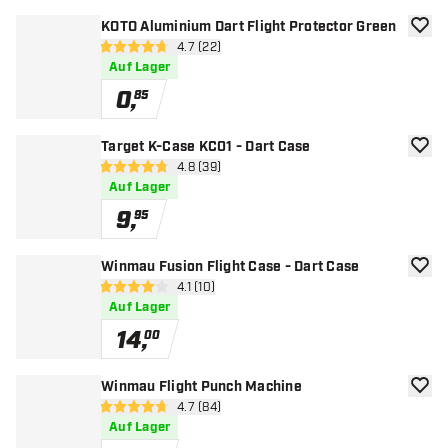
KOTO Aluminium Dart Flight Protector Green
Zur W
Bewertungsbereich öffnen
4.7 (22)
4.7 Bewertungssterne
Auf Lager
0
,
85
Target K-Case KC01 - Dart Case
Zur W
Bewertungsbereich öffnen
4.8 (39)
4.8 Bewertungssterne
Auf Lager
9
,
95
Winmau Fusion Flight Case - Dart Case
Zur W
Bewertungsbereich öffnen
4.1 (10)
4.1 Bewertungssterne
Auf Lager
14
,
00
Winmau Flight Punch Machine
Zur W
Bewertungsbereich öffnen
4.7 (84)
4.7 Bewertungssterne
Auf Lager