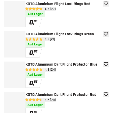
KOTO Aluminium Flight Lock Rings Red
Zur W
Bewertungsbereich öffnen
4.7 (27)
4.7 Bewertungssterne
Auf Lager
0
,
95
KOTO Aluminium Flight Lock Rings Green
Zur W
Bewertungsbereich öffnen
4.7 (21)
4.7 Bewertungssterne
Auf Lager
0
,
95
KOTO Aluminium Dart Flight Protector Blue
Zur W
Bewertungsbereich öffnen
4.8 (24)
4.8 Bewertungssterne
Auf Lager
0
,
85
KOTO Aluminium Dart Flight Protector Red
Zur W
Bewertungsbereich öffnen
4.6 (29)
4.6 Bewertungssterne
Auf Lager
85