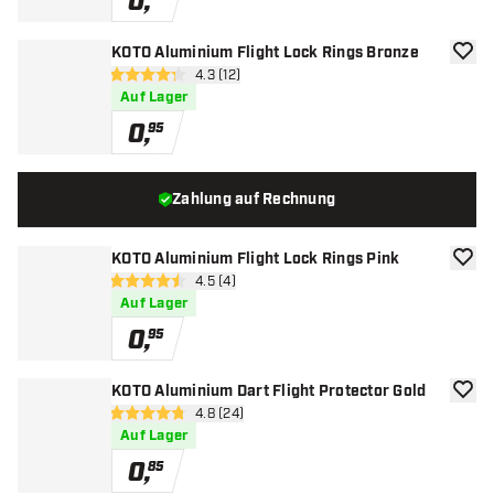
0
,
KOTO Aluminium Flight Lock Rings Bronze
Zur W
Bewertungsbereich öffnen
4.3 (12)
4.3 Bewertungssterne
Auf Lager
0
,
95
Zahlung auf Rechnung
KOTO Aluminium Flight Lock Rings Pink
Zur W
Bewertungsbereich öffnen
4.5 (4)
4.5 Bewertungssterne
Auf Lager
0
,
95
KOTO Aluminium Dart Flight Protector Gold
Zur W
Bewertungsbereich öffnen
4.8 (24)
4.8 Bewertungssterne
Auf Lager
0
,
85