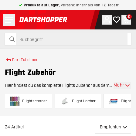
Produkte auf Lager
, Versand innerhalb von 1-2 Tagen*
Menü
0
Konto
Meine Wuns
War
zurück zur Startseite
suchen
suchen
Dart Zubehoer
Flight Zubehör
Mehr
Hier findest du das komplette Flights Zubehör aus dem
Sortiment von Dartshopper.de. Du bekommst hier zum
Beispiel verschiedene Ausführungen von Schaftringen,
Flightschoner
Flight Locher
Flight C
Flight Protektoren, Slot Lock Ringen und F
34
Artikel
Empfohlen