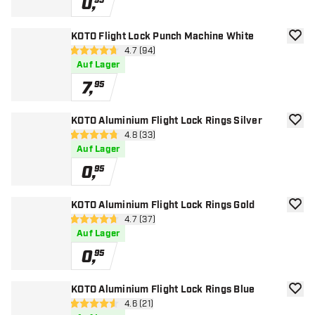
0
,
95
KOTO Flight Lock Punch Machine White
Zur W
Bewertungsbereich öffnen
4.7 (94)
4.7 Bewertungssterne
Auf Lager
7
,
95
KOTO Aluminium Flight Lock Rings Silver
Zur W
Bewertungsbereich öffnen
4.8 (33)
4.8 Bewertungssterne
Auf Lager
0
,
95
KOTO Aluminium Flight Lock Rings Gold
Zur W
Bewertungsbereich öffnen
4.7 (37)
4.7 Bewertungssterne
Auf Lager
0
,
95
KOTO Aluminium Flight Lock Rings Blue
Zur W
Bewertungsbereich öffnen
4.6 (21)
4.6 Bewertungssterne