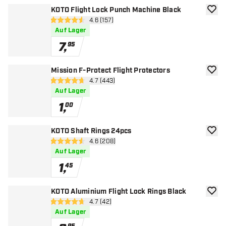
KOTO Flight Lock Punch Machine Black
Zur W
Bewertungsbereich öffnen
4.6 (157)
4.6 Bewertungssterne
Auf Lager
7
,
95
Mission F-Protect Flight Protectors
Zur W
Bewertungsbereich öffnen
4.7 (443)
4.7 Bewertungssterne
Auf Lager
1
,
00
KOTO Shaft Rings 24pcs
Zur W
Bewertungsbereich öffnen
4.6 (208)
4.6 Bewertungssterne
Auf Lager
1
,
45
KOTO Aluminium Flight Lock Rings Black
Zur W
Bewertungsbereich öffnen
4.7 (42)
4.7 Bewertungssterne
Auf Lager