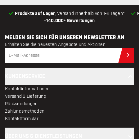
Produkte auf Lager
, Versand innerhalb von 1-2 Tagen*
•
140.000+ Bewertungen
MELDEN SIE SICH FÜR UNSEREN NEWSLETTER AN
Erhalten Sie die neuesten Angebote und Aktionen
Jet
KUNDENSERVICE
Kontaktinformationen
Versand & Lieferung
Rücksendungen
Zahlungsmethoden
Kontaktformular
ÜBER UNS & DIENSTLEISTUNGEN