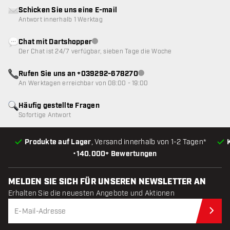
Schicken Sie uns eine E-mail
Antwort innerhalb 1 Werktag
Chat mit Dartshopper
Kundenservice nicht verfügbar
Der Chat ist 24/7 verfügbar, sieben Tage die Woche
Rufen Sie uns an +039292-678270
Kundenservice nicht verfügba
An Werktagen erreichbar von 08:00 - 19:00
Häufig gestellte Fragen
Sofortige Antwort
Produkte auf Lager
, Versand innerhalb von 1-2 Tagen*
•
140.000+ Bewertungen
MELDEN SIE SICH FÜR UNSEREN NEWSLETTER AN
Erhalten Sie die neuesten Angebote und Aktionen
Jet