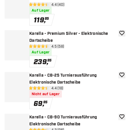
Bewertungsbereich öffnen
4.4 (40)
4.4 Bewertungssterne
Auf Lager
119
,
95
Karella - Premium Silver - Elektronische
Zur W
Dartscheibe
Bewertungsbereich öffnen
4.5 (58)
4.5 Bewertungssterne
Auf Lager
239
,
95
Karella - CB-25 Turnierausführung
Zur W
Elektronische Dartscheibe
Bewertungsbereich öffnen
4.4 (18)
4.4 Bewertungssterne
Nicht auf Lager
69
,
95
Karella - CB-90 Turnierausführung
Zur W
Elektronische Dartscheibe