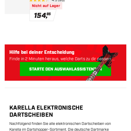
Bewertungsbereich öffnen
4.3 (96)
4.3 Bewertungssterne
Nicht auf Lager
154
,
95
Hilfe bei deiner Entscheidung
Finde in 2 Minuten heraus, welche Darts zu dir passen.
Lass uns anfangen:
STARTE DEN AUSWAHLASSISTENTEN
KARELLA ELEKTRONISCHE
DARTSCHEIBEN
Nachfolgend finden Sie alle elektronischen Dartscheiben von
Karella im Dartshopper-Sortiment. Die deutsche Dartmarke