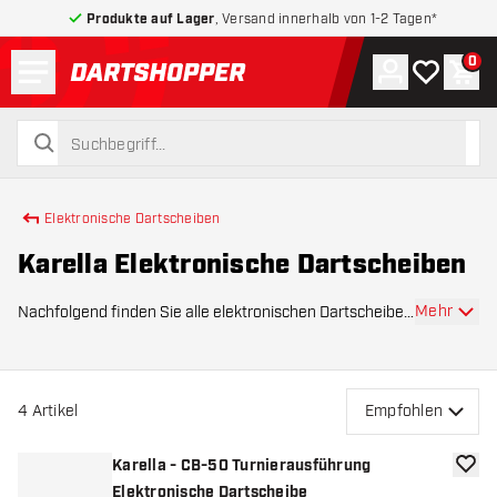
Produkte auf Lager
, Versand innerhalb von 1-2 Tagen*
Menü
0
Konto
Meine Wuns
War
zurück zur Startseite
suchen
suchen
Elektronische Dartscheiben
Karella Elektronische Dartscheiben
Mehr
Nachfolgend finden Sie alle elektronischen Dartscheiben
von Karella im Dartshopper-Sortiment. Die deutsche
Dartmarke umfasst die beliebten elektronischen
Dartscheiben Karella CB90 und Karella Premi
4
Artikel
Empfohlen
Karella - CB-50 Turnierausführung
Zur W
Elektronische Dartscheibe