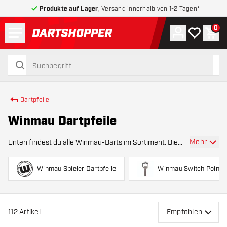
Produkte auf Lager
, Versand innerhalb von 1-2 Tagen*
Menü
0
Konto
Meine Wuns
War
zurück zur Startseite
suchen
suchen
Dartpfeile
Winmau Dartpfeile
Mehr
Unten findest du alle Winmau-Darts im Sortiment. Die
Darts der britischen Marke Winmau sind von
hervorragender Qualität und werden von Topspielern wie
Winmau Spieler Dartpfeile
Winmau Switch Point
Daryl Gurney , Brendan Dolan , Mervyn King ,
112
Artikel
Empfohlen