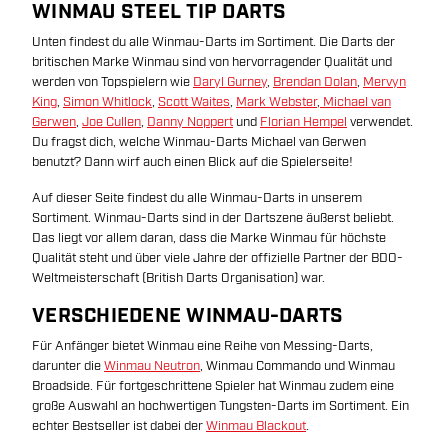
WINMAU STEEL TIP DARTS
Unten findest du alle Winmau-Darts im Sortiment. Die Darts der
britischen Marke Winmau sind von hervorragender Qualität und
werden von Topspielern wie
Daryl Gurney
,
Brendan Dolan
,
Mervyn
King
,
Simon Whitlock
,
Scott Waites
,
Mark Webster
,
Michael van
Gerwen
,
Joe Cullen
,
Danny Noppert
und
Florian Hempel
verwendet.
Du fragst dich, welche Winmau-Darts Michael van Gerwen
benutzt? Dann wirf auch einen Blick auf die Spielerseite!
Auf dieser Seite findest du alle Winmau-Darts in unserem
Sortiment. Winmau-Darts sind in der Dartszene äußerst beliebt.
Das liegt vor allem daran, dass die Marke Winmau für höchste
Qualität steht und über viele Jahre der offizielle Partner der BDO-
Weltmeisterschaft (British Darts Organisation) war.
VERSCHIEDENE WINMAU-DARTS
Für Anfänger bietet Winmau eine Reihe von Messing-Darts,
darunter die
Winmau Neutron
, Winmau Commando und Winmau
Broadside. Für fortgeschrittene Spieler hat Winmau zudem eine
große Auswahl an hochwertigen Tungsten-Darts im Sortiment. Ein
echter Bestseller ist dabei der
Winmau Blackout
.