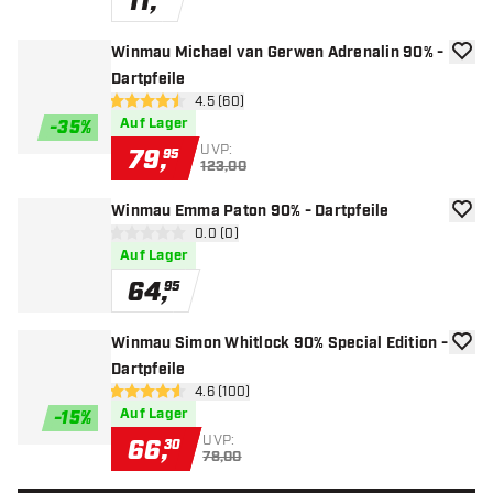
11
,
Winmau Michael van Gerwen Adrenalin 90% -
Zur W
Dartpfeile
Bewertungsbereich öffnen
4.5 (60)
4.5 Bewertungssterne
Auf Lager
-
35
%
UVP:
79
,
95
123,00
Winmau Emma Paton 90% - Dartpfeile
Zur W
Bewertungsbereich öffnen
0.0 (0)
0 Bewertungssterne
Auf Lager
64
,
95
Winmau Simon Whitlock 90% Special Edition -
Zur W
Dartpfeile
Bewertungsbereich öffnen
4.6 (100)
4.6 Bewertungssterne
Auf Lager
-
15
%
UVP:
66
,
30
78,00