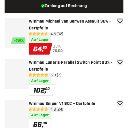
Zahlung auf Rechnung
Winmau Michael van Gerwen Assault 90% -
Zur W
Dartpfeile
Bewertungsbereich öffnen
4.6 (32)
4.6 Bewertungssterne
Auf Lager
-
15
%
UVP:
64
,
60
76,00
Winmau Lunaris Parallel Switch Point 90% -
Zur W
Dartpfeile
Bewertungsbereich öffnen
5.0 (7)
5 Bewertungssterne
Auf Lager
102
,
00
Winmau Sniper V1 90% - Dartpfeile
Zur W
Bewertungsbereich öffnen
4.8 (24)
4.8 Bewertungssterne
Auf Lager
66
,
00