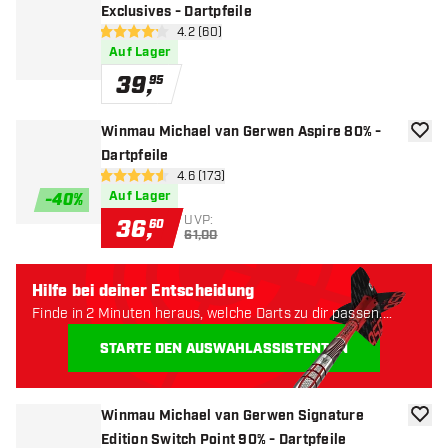
Exclusives - Dartpfeile
Bewertungsbereich öffnen
4.2 (60)
4.2 Bewertungssterne
Auf Lager
39
,
95
Winmau Michael van Gerwen Aspire 80% -
Zur W
Dartpfeile
Bewertungsbereich öffnen
4.6 (173)
4.6 Bewertungssterne
Auf Lager
-
40
%
UVP:
36
,
60
61,00
Hilfe bei deiner Entscheidung
Finde in 2 Minuten heraus, welche Darts zu dir passen.
Lass uns anfangen:
STARTE DEN AUSWAHLASSISTENTEN
Winmau Michael van Gerwen Signature
Zur W
Edition Switch Point 90% - Dartpfeile