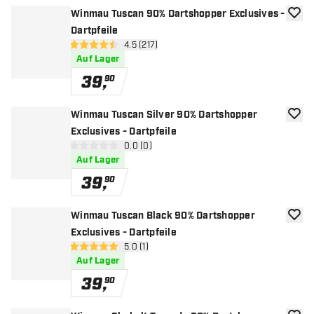
Winmau Tuscan 90% Dartshopper Exclusives -
Zur W
Dartpfeile
Bewertungsbereich öffnen
4.5 (217)
4.5 Bewertungssterne
Auf Lager
39
,
90
Winmau Tuscan Silver 90% Dartshopper
Zur W
Exclusives - Dartpfeile
Bewertungsbereich öffnen
0.0 (0)
0 Bewertungssterne
Auf Lager
39
,
90
Winmau Tuscan Black 90% Dartshopper
Zur W
Exclusives - Dartpfeile
Bewertungsbereich öffnen
5.0 (1)
5 Bewertungssterne
Auf Lager
39
,
90