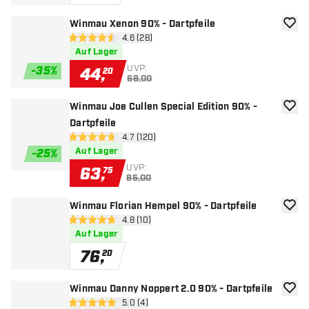
Winmau Xenon 90% - Dartpfeile
Zur W
Bewertungsbereich öffnen
4.6 (28)
4.6 Bewertungssterne
Auf Lager
UVP:
-
35
%
44
,
20
68,00
Winmau Joe Cullen Special Edition 90% -
Zur W
Dartpfeile
Bewertungsbereich öffnen
4.7 (120)
4.7 Bewertungssterne
Auf Lager
-
25
%
UVP:
63
,
75
85,00
Winmau Florian Hempel 90% - Dartpfeile
Zur W
Bewertungsbereich öffnen
4.8 (10)
4.8 Bewertungssterne
Auf Lager
76
,
20
Winmau Danny Noppert 2.0 90% - Dartpfeile
Zur W
Bewertungsbereich öffnen
5.0 (4)
5 Bewertungssterne