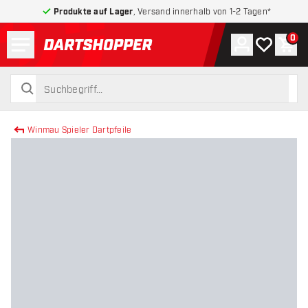
Produkte auf Lager
, Versand innerhalb von 1-2 Tagen*
Menü
0
Konto
Meine Wuns
War
zurück zur Startseite
suchen
suchen
Winmau Spieler Dartpfeile