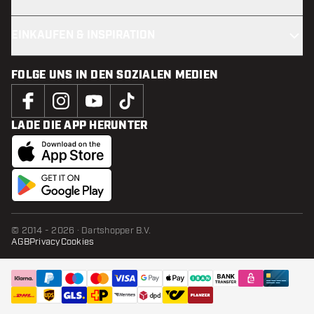
EINKAUFEN & INSPIRATION
FOLGE UNS IN DEN SOZIALEN MEDIEN
LADE DIE APP HERUNTER
© 2014 - 2026 · Dartshopper B.V.
AGB
Privacy
Cookies
IN DEN WARENKORB
Zur 