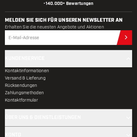
•
140.000+ Bewertungen
MELDEN SIE SICH FÜR UNSEREN NEWSLETTER AN
Erhalten Sie die neuesten Angebote und Aktionen
Jet
KUNDENSERVICE
Kontaktinformationen
Versand & Lieferung
Rücksendungen
Zahlungsmethoden
Kontaktformular
ÜBER UNS & DIENSTLEISTUNGEN
KONTO