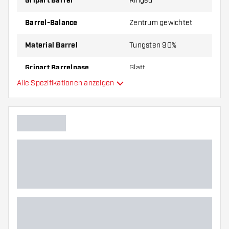
Gripart Barrel
Ringed
Barrel-Balance
Zentrum gewichtet
Material Barrel
Tungsten 90%
Gripart Barrelnase
Glatt
Alle Spezifikationen anzeigen
Dartspieler
Barrelfarbe
Form Barrelnase
Barrel Gripzone
Barrelform
Gewicht
Barreldurchmesser (MM)