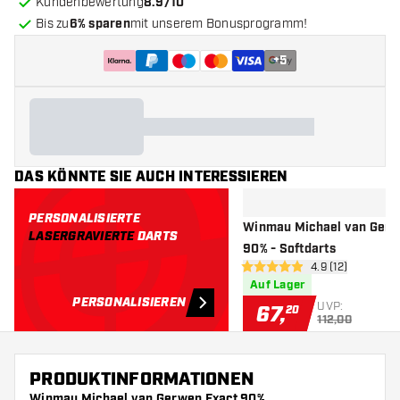
Kundenbewertung
8.9/10
Bis zu
6% sparen
mit unserem Bonusprogramm!
+
5
DAS KÖNNTE SIE AUCH INTERESSIEREN
PERSONALISIERTE
Winmau Michael van Ger
LASERGRAVIERTE
DARTS
90% - Softdarts
Bewertungsbere
4.9 (12)
4.9 Bewertungssterne
Auf Lager
PERSONALISIEREN
UVP:
67
,
20
112,00
PRODUKTINFORMATIONEN
Winmau Michael van Gerwen Exact 90%