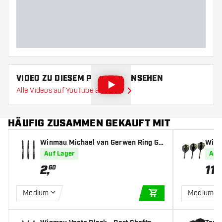
Barrellänge (MM)
VIDEO ZU DIESEM PRODUKT ANSEHEN
Alle Videos auf YouTube ansehen
HÄUFIG ZUSAMMEN GEKAUFT MIT
Winmau Michael van Gerwen Ring Gri
Winm
p MvG Design Black - Dart Shafts
Green
Auf Lager
Auf
2
,
11
,
60
5
Medium
Medium
IN DEN WARENKOR