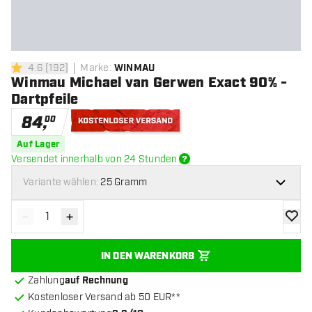
4.6
[
192
]
Marke
:
WINMAU
4.6 Bewertungssterne
Winmau Michael van Gerwen Exact 90% -
Dartpfeile
84
,
00
Kostenloser Versand
Auf Lager
Versendet innerhalb von 24 Stunden
Variante wählen:
25 Gramm
-
+
Menge verringern
Menge erhöhen
Zur Wu
IN DEN WARENKORB
Zahlung
auf Rechnung
Kostenloser Versand ab 50 EUR**