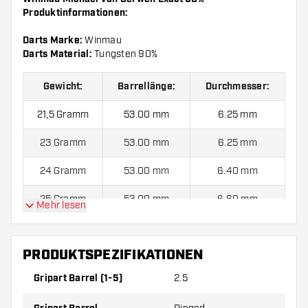
Produktinformationen:
Darts Marke:
Winmau
Darts Material:
Tungsten 90%
Gewicht:
Barrellänge:
Durchmesser:
21,5 Gramm
53.00 mm
6.25 mm
23 Gramm
53.00 mm
6.25 mm
24 Gramm
53.00 mm
6.40 mm
25 Gramm
53.00 mm
6.60 mm
Mehr lesen
Winmau Michael van Gerwen Exact 90% kommen mit:
3
PRODUKTSPEZIFIKATIONEN
Barrels, 3 Flights und 3 Shafts.
Gripart Barrel (1-5)
2.5