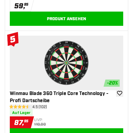
59
,
95
PRODUKT ANSEHEN
5
#5 Top 10
-
20
%
Winmau Blade 360 Triple Core Technology -
Zur Wuns
Profi Dartscheibe
Bewertungsbereich öffnen
4.5 (102)
4.5 Bewertungssterne
Auf Lager
UVP:
87
,
95
110,00