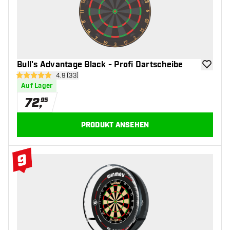
Bull's Advantage Black - Profi Dartscheibe
Zur Wuns
Bewertungsbereich öffnen
4.9 (33)
4.9 Bewertungssterne
Auf Lager
72
,
95
PRODUKT ANSEHEN
9
#9 Top 10