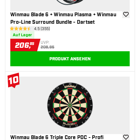
Winmau Blade 6 + Winmau Plasma + Winmau
Zur Wuns
Pro-Line Surround Bundle - Dartset
Bewertungsbereich öffnen
4.5 (355)
4.5 Bewertungssterne
Auf Lager
UVP:
206
,
95
208,95
PRODUKT ANSEHEN
10
#10 Top 10
Winmau Blade 6 Triple Core PDC - Profi