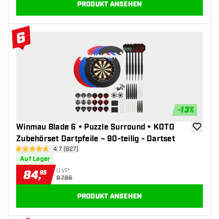
PRODUKT ANSEHEN
6
#6 Top 10
-
13
%
Winmau Blade 6 + Puzzle Surround + KOTO
Zur Wuns
Zubehörset Dartpfeile – 90-teilig - Dartset
Bewertungsbereich öffnen
4.7 (827)
4.7 Bewertungssterne
Auf Lager
UVP:
84
,
95
97,85
PRODUKT ANSEHEN