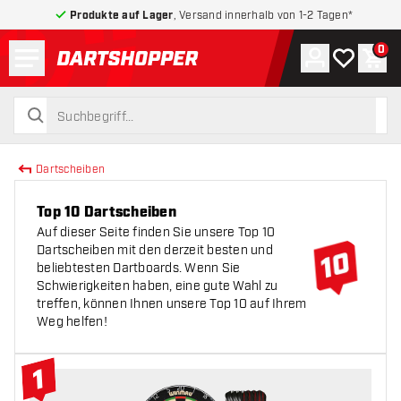
Produkte auf Lager
, Versand innerhalb von 1-2 Tagen*
Menü
0
Konto
Meine Wuns
War
zurück zur Startseite
suchen
suchen
Dartscheiben
Top 10 Dartscheiben
Auf dieser Seite finden Sie unsere Top 10
Dartscheiben mit den derzeit besten und
beliebtesten Dartboards. Wenn Sie
Schwierigkeiten haben, eine gute Wahl zu
treffen, können Ihnen unsere Top 10 auf Ihrem
Weg helfen!
1