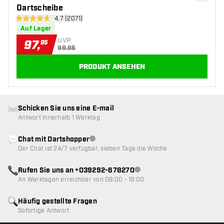
Zur Wuns
Dartscheibe
Bewertungsbereich öffnen
4.7 (2071)
4.7 Bewertungssterne
Auf Lager
UVP:
97
,
95
99,95
PRODUKT ANSEHEN
Schicken Sie uns eine E-mail
Antwort innerhalb 1 Werktag
Chat mit Dartshopper
Kundenservice nicht verfügbar
Der Chat ist 24/7 verfügbar, sieben Tage die Woche
Rufen Sie uns an +039292-678270
Kundenservice nicht verfügba
An Werktagen erreichbar von 08:00 - 19:00
Häufig gestellte Fragen
Sofortige Antwort