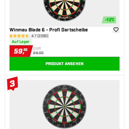
-
12
%
Winmau Blade 6 - Profi Dartscheibe
Zur Wuns
Bewertungsbereich öffnen
4.7 (2280)
4.7 Bewertungssterne
Auf Lager
UVP:
59
,
95
68,00
PRODUKT ANSEHEN
3
#3 Top 10