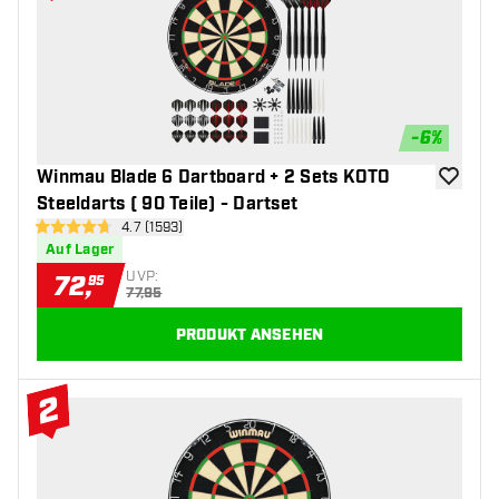
#1 Top 10
-
6
%
Winmau Blade 6 Dartboard + 2 Sets KOTO
Zur Wuns
Steeldarts ( 90 Teile) - Dartset
Bewertungsbereich öffnen
4.7 (1593)
4.7 Bewertungssterne
Auf Lager
UVP:
72
,
95
77,95
PRODUKT ANSEHEN
2
#2 Top 10