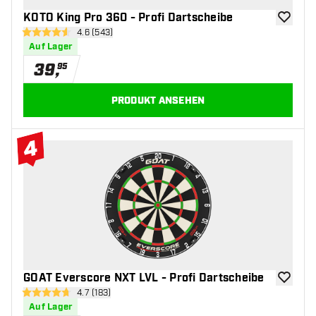
KOTO King Pro 360 - Profi Dartscheibe
Zur Wuns
Bewertungsbereich öffnen
4.6 (543)
4.6 Bewertungssterne
Auf Lager
39
,
95
PRODUKT ANSEHEN
4
#4 Top 10
GOAT Everscore NXT LVL - Profi Dartscheibe
Zur Wuns
Bewertungsbereich öffnen
4.7 (183)
4.7 Bewertungssterne
Auf Lager