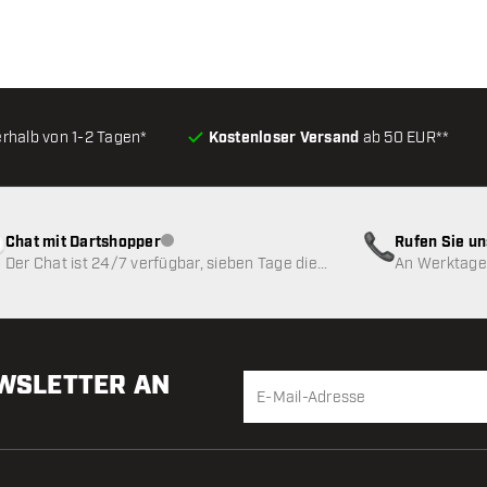
erhalb von 1-2 Tagen*
Kostenloser Versand
ab 50 EUR**
Chat mit Dartshopper
Rufen Sie u
Kundenservice nicht verfügbar
Der Chat ist 24/7 verfügbar, sieben Tage die
An Werktagen
Woche
EWSLETTER AN