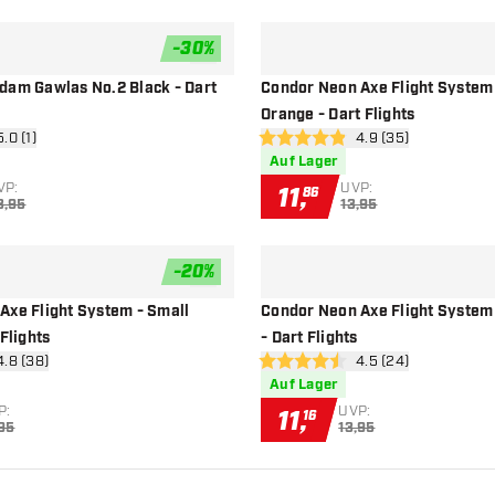
-
30
%
Zur Wunschliste hinzufügen
dam Gawlas No.2 Black - Dart
Condor Neon Axe Flight System 
Orange - Dart Flights
ertungsbereich öffnen
5.0 (1)
Bewertungsbereich 
4.9 (35)
terne
4.9 Bewertungssterne
Auf Lager
VP:
UVP:
11
,
86
3,95
13,95
-
20
%
Zur Wunschliste hinzufügen
Axe Flight System - Small
Condor Neon Axe Flight System 
 Flights
- Dart Flights
wertungsbereich öffnen
4.8 (38)
Bewertungsbereich 
4.5 (24)
ssterne
4.5 Bewertungssterne
Auf Lager
P:
UVP:
11
,
16
,95
13,95