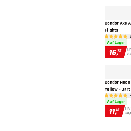
Condor Axe A
Flights
Bew
5 Bewertungss
Auf Lager
U
16
,
76
2
Condor Neon 
Yellow - Dart
Be
4.8 Bewertung
Auf Lager
UV
11
,
16
13