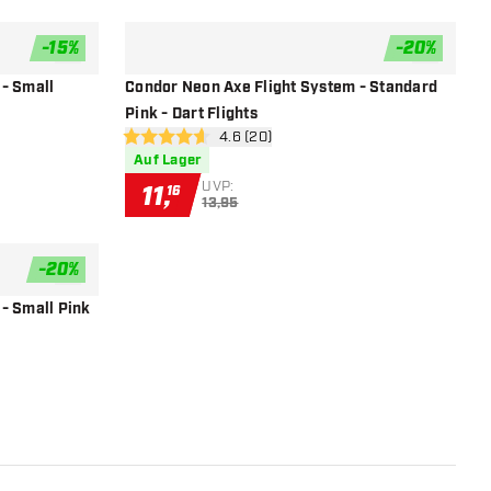
-
15
%
-
20
%
Zur Wunschliste hinzufügen
Zur Wunsch
- Small
Condor Neon Axe Flight System - Standard
Pink - Dart Flights
öffnen
Bewertungsbereich öffnen
4.6 (20)
4.6 Bewertungssterne
Auf Lager
UVP:
11
,
16
13,95
-
20
%
Zur Wunschliste hinzufügen
- Small Pink
öffnen