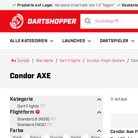
Produkte auf Lager
, Versand innerhalb von 1-2 Tagen*
Kostenlo
suchen
zurück zur Startseite
ALLE KATEGORIEN
LAUNCHES
DARTSPIELER
Zurück
Startseite
Dart Flights
Condor Flight System
Con
Condor AXE
Kategorie
11
Artikel
Dart Flights
(
11
)
Flightform
Standard 6 (NO6)
(
6
)
Standard (NO2)
(
5
)
Farbe
Condor Axe Fl
Weiß
Schwarz
Orange
Gelbe
Rosa