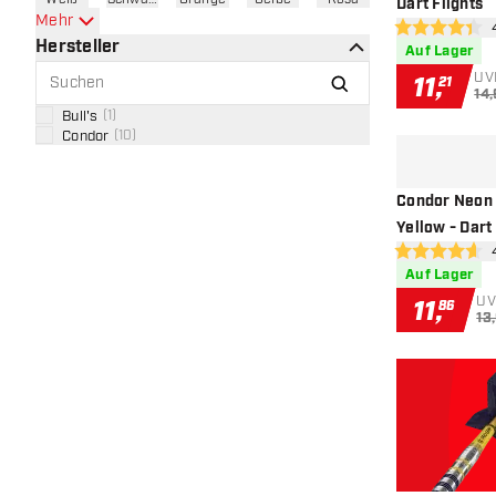
Dart Flights
Mehr
Bew
4.4 Bewertung
Hersteller
Auf Lager
UV
11
,
21
14
Bull's
(
1
)
Condor
(
10
)
Condor Neon 
Yellow - Dart
Be
4.6 Bewertung
Auf Lager
UV
11
,
86
13