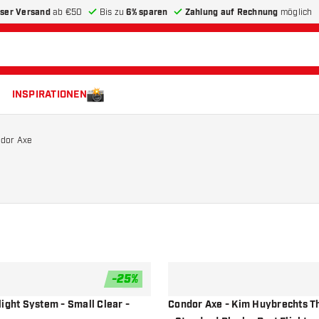
ser Versand
ab €50
Bis zu
6% sparen
Zahlung auf Rechnung
möglich
INSPIRATIONEN
dor Axe
-
25
%
Zur Wunschliste hinzufügen
ight System - Small Clear -
Condor Axe - Kim Huybrechts T