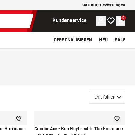
140.000+ Bewertungen
0
Konto
Meine Wunsch
Waren
Kundenservice
PERSONALISIEREN
NEU
SALE
Empfohlen
Zur Wunschliste hinzufügen
Zur Wunsch
he Hurricane
Condor Axe - Kim Huybrechts The Hurricane