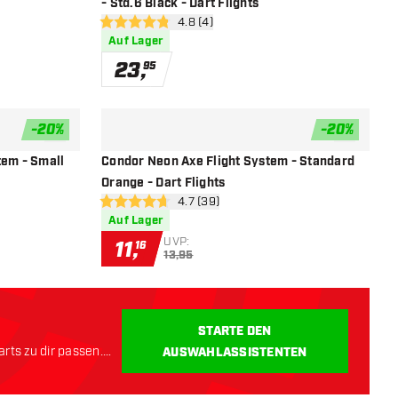
- Std.6 Black - Dart Flights
öffnen
Bewertungsbereich öffnen
4.8 (4)
4.8 Bewertungssterne
Auf Lager
23
,
95
-
20
%
-
20
%
Zur Wunschliste hinzufügen
Zur Wunsch
tem - Small
Condor Neon Axe Flight System - Standard
Orange - Dart Flights
öffnen
Bewertungsbereich öffnen
4.7 (39)
4.7 Bewertungssterne
Auf Lager
UVP:
11
,
16
13,95
STARTE DEN
rts zu dir passen.
AUSWAHLASSISTENTEN