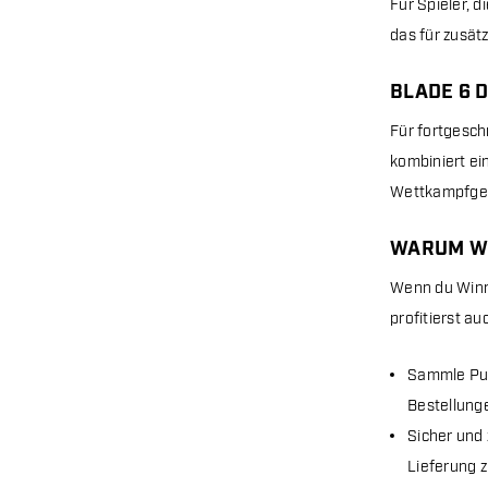
Für Spieler, d
das für zusätz
BLADE 6 
Für fortgeschr
kombiniert ei
Wettkampfge
WARUM WI
Wenn du Winma
profitierst a
Sammle Pun
Bestellung
Sicher und 
Lieferung z