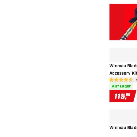
Winmau Blade
Accessory Kit
Be
Dartset
4.6 Bewertung
Auf Lager
115
,
90
Winmau Blade