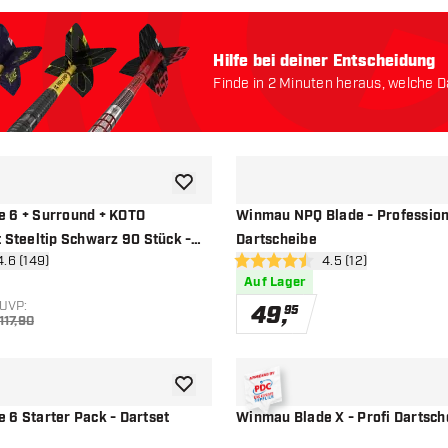
Hilfe bei deiner Entscheidung
Finde in 2 Minuten heraus, welche Da
Lass uns anfangen:
Zur Wunschliste hinzufügen
 6 + Surround + KOTO
Winmau NPQ Blade - Profession
 Steeltip Schwarz 90 Stück -
Dartscheibe
wertungsbereich öffnen
4.6 (149)
Bewertungsbereich 
4.5 (12)
ssterne
4.5 Bewertungssterne
Auf Lager
UVP:
49
,
95
117,90
Zur Wunschliste hinzufügen
 6 Starter Pack - Dartset
Winmau Blade X - Profi Dartsch