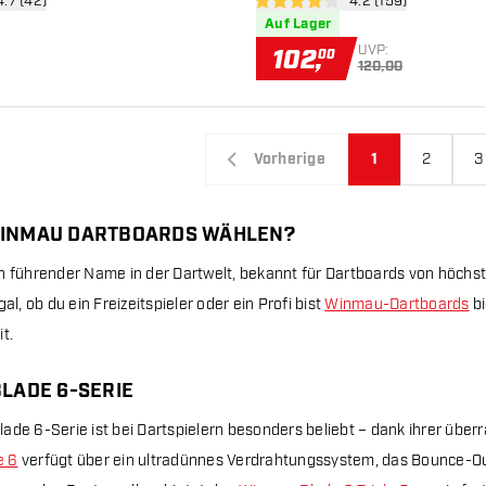
ertungsbereich öffnen
4.7 (42)
Bewertungsbereich
4.2 (159)
sterne
4.2 Bewertungssterne
Auf Lager
UVP:
102
,
00
120,00
Vorherige
1
2
3
INMAU DARTBOARDS WÄHLEN?
n führender Name in der Dartwelt, bekannt für Dartboards von höchs
gal, ob du ein Freizeitspieler oder ein Profi bist
Winmau-Dartboards
bi
t.
LADE 6-SERIE
ade 6-Serie ist bei Dartspielern besonders beliebt – dank ihrer über
e 6
verfügt über ein ultradünnes Verdrahtungssystem, das Bounce-Out