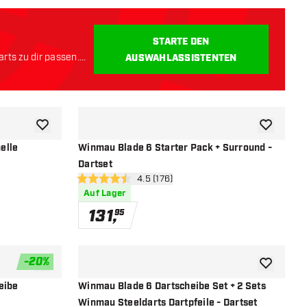
STARTE DEN
rts zu dir passen.
AUSWAHLASSISTENTEN
Zur Wunschliste hinzufügen
Zur Wunsch
elle
Winmau Blade 6 Starter Pack + Surround -
Dartset
öffnen
Bewertungsbereich öffnen
4.5 (176)
4.5 Bewertungssterne
Auf Lager
131
,
95
-
20
%
Zur Wunschliste hinzufügen
Zur Wunsch
eibe
Winmau Blade 6 Dartscheibe Set + 2 Sets
Winmau Steeldarts Dartpfeile - Dartset