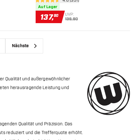
 öffnen
Bewertungsbereich öffnen
4.6 (351)
4.6 Bewertungssterne
Auf Lager
UVP:
137
,
90
139,90
Nächste
ter Qualität und außergewöhnlicher
eten herausragende Leistung und
ragenden Qualität und Präzision. Das
s reduziert und die Trefferquote erhöht.