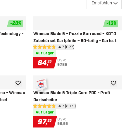
Empfohlen
-
20
%
-
13
%
Zur Wunschliste hinzufügen
Zur Wunsch
Technology -
Winmau Blade 6 + Puzzle Surround + KOTO
Zubehörset Dartpfeile – 90-teilig - Dartset
 öffnen
Bewertungsbereich öffnen
4.7 (827)
4.7 Bewertungssterne
Auf Lager
UVP:
84
,
95
97,85
Zur Wunschliste hinzufügen
Zur Wunsch
sma + Winmau
Winmau Blade 6 Triple Core PDC - Profi
tset
Dartscheibe
 öffnen
Bewertungsbereich öffnen
4.7 (2071)
4.7 Bewertungssterne
Auf Lager
UVP:
97
,
95
99,95