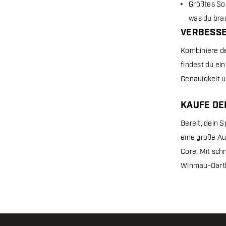
Größtes Sor
was du brau
VERBESSE
Kombiniere de
findest du ei
Genauigkeit u
KAUFE DE
Bereit, dein 
eine große Au
Core. Mit sch
Winmau-Dartbo