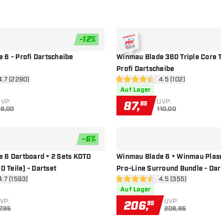
-
12
%
Zur Wunschliste hinzufügen
 6 - Profi Dartscheibe
Winmau Blade 360 Triple Core 
Profi Dartscheibe
wertungsbereich öffnen
4.7 (2280)
Bewertungsbereich
4.5 (102)
sterne
4.5 Bewertungssterne
Auf Lager
VP:
UVP:
87
,
95
8,00
110,00
-
6
%
Zur Wunschliste hinzufügen
 6 Dartboard + 2 Sets KOTO
Winmau Blade 6 + Winmau Pla
0 Teile) - Dartset
Pro-Line Surround Bundle - Dar
wertungsbereich öffnen
4.7 (1593)
Bewertungsbereich
4.5 (355)
sterne
4.5 Bewertungssterne
Auf Lager
VP:
UVP:
206
,
95
7,95
208,95