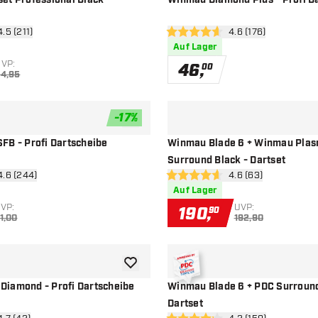
et Professional Black -
Winmau Diamond Plus - Profi D
wertungsbereich öffnen
4.5 (211)
Bewertungsbereich
4.6 (176)
ssterne
4.6 Bewertungssterne
Auf Lager
VP:
46
,
00
4,95
-
17
%
Zur Wunschliste hinzufügen
FB - Profi Dartscheibe
Winmau Blade 6 + Winmau Plas
Surround Black - Dartset
wertungsbereich öffnen
4.6 (244)
Bewertungsbereich 
4.6 (63)
ssterne
4.6 Bewertungssterne
Auf Lager
VP:
UVP:
190
,
90
1,00
192,90
Zur Wunschliste hinzufügen
iamond - Profi Dartscheibe
Winmau Blade 6 + PDC Surround
Dartset