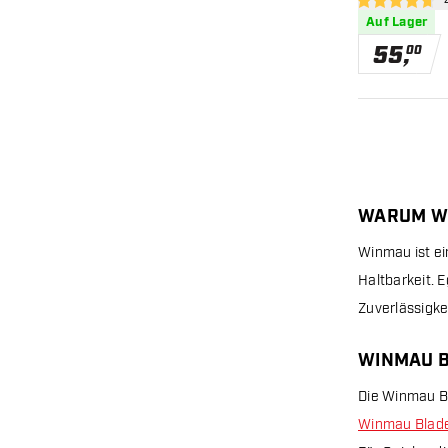
Bew
4.7 Bewertungs
Auf Lager
55
,
00
WARUM W
Winmau ist ei
Haltbarkeit. E
Zuverlässigkei
WINMAU B
Die Winmau Bl
Winmau Blad