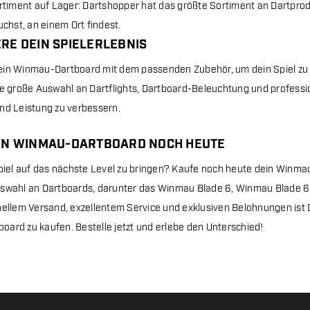
timent auf Lager: Dartshopper hat das größte Sortiment an Dartprodu
chst, an einem Ort findest.
RE DEIN SPIELERLEBNIS
in Winmau-Dartboard mit dem passenden Zubehör, um dein Spiel zu 
ne große Auswahl an Dartflights, Dartboard-Beleuchtung und profession
nd Leistung zu verbessern.
IN WINMAU-DARTBOARD NOCH HEUTE
Spiel auf das nächste Level zu bringen? Kaufe noch heute dein Winm
swahl an Dartboards, darunter das Winmau Blade 6, Winmau Blade 6
nellem Versand, exzellentem Service und exklusiven Belohnungen ist 
ard zu kaufen. Bestelle jetzt und erlebe den Unterschied!