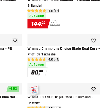
artscheibe
Winmau Xtreme Dartständer + Winmau Blade
6 Bundel
 öffnen
Bewertungsbereich öffnen
4.8 (17)
4.8 Bewertungssterne
Auf Lager
UVP:
144
,
00
146,00
Zur Wunschliste hinzufügen
Zur Wunsch
ma + PU
Winmau Champions Choice Blade Dual Core -
Profi Dartscheibe
öffnen
Bewertungsbereich öffnen
4.6 (41)
4.6 Bewertungssterne
Auf Lager
90
,
00
-
15
%
Zur Wunschliste hinzufügen
Zur Wunsch
 Blue Set -
Winmau Blade 6 Triple Core + Surround -
Dartset