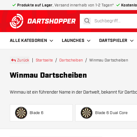
Produkte auf Lager
, Versand innerhalb von 1-2 Tagen*
Kostenlo
suchen
zurück zur Startseite
ALLE KATEGORIEN
LAUNCHES
DARTSPIELER
Zurück
Startseite
Dartscheiben
Winmau Dartscheiben
Winmau Dartscheiben
Winmau ist ein führender Name in der Dartwelt, bekannt für Dartboards
Dartboards b
Blade 6
Blade 6 Dual Core