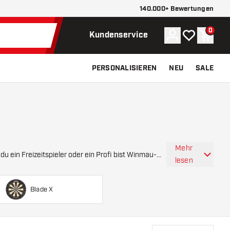
140.000+ Bewertungen
0
Konto
Meine Wunsch
Waren
Kundenservice
PERSONALISIEREN
NEU
SALE
Mehr
reizeitspieler oder ein Profi bist Winmau-
lesen
Blade X