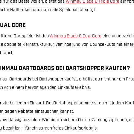
ie nur das Beste wollen, bietet das
Winmau Blade 6 Triple Core
ein for
liche Haltbarkeit und optimale Spielqualität sorgt.
DUAL CORE
ittene Dartspieler ist das
Winmau Blade 6 Dual Core
eine ausgezeich
ne doppelte Kernstruktur zur Verringerung von Bounce-Outs mit einer 
brauch.
NMAU DARTBOARDS BEI DARTSHOPPER KAUFEN?
u-Dartboards bei Dartshopper kaufst, erhältst du nicht nur ein Prod
uch von einem hervorragenden Einkaufserlebnis.
kte bei jedem Einkauf: Bei Dartshopper sammelst du mit jedem Kauf 
en gegen Rabatte eintauschen kannst.
zuverlässig bezahlen: Wir bieten sichere Online-Zahlungsoptionen, ein
u bezahlen – für ein sorgenfreies Einkaufserlebnis.