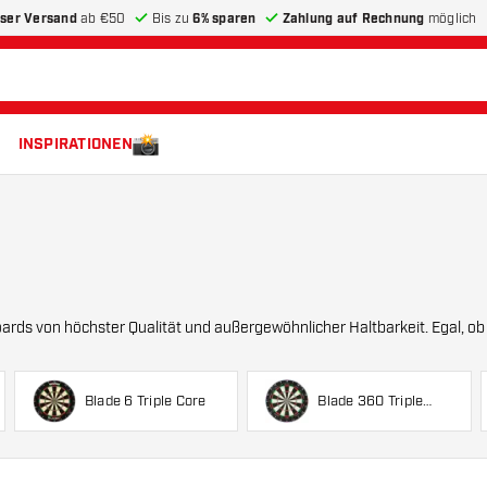
ser Versand
ab €50
Bis zu
6% sparen
Zahlung auf Rechnung
möglich
INSPIRATIONEN
 von höchster Qualität und außergewöhnlicher Haltbarkeit. Egal, ob du ein F
Blade 6 Triple Core
Blade 360 Triple
Core