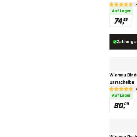
Be
4.6 Bewertung
Auf Lager
74
,
95
Zahlung 
Winmau Blade
Dartscheibe
Be
4.7 Bewertungs
Auf Lager
90
,
00