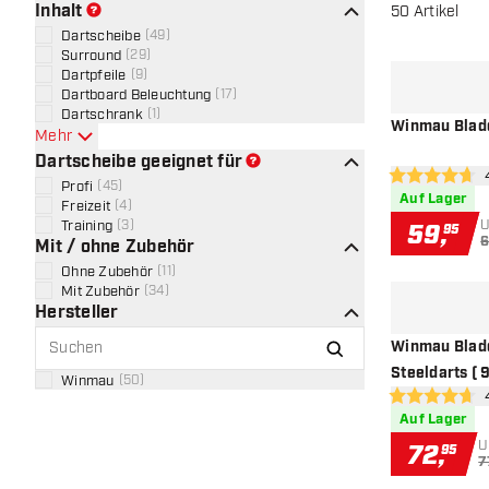
Inhalt
50
Artikel
Dartscheibe
(
49
)
Surround
(
29
)
Dartpfeile
(
9
)
Dartboard Beleuchtung
(
17
)
Dartschrank
(
1
)
Winmau Blade
Mehr
Dartscheibe geeignet für
Be
4.7 Bewertungs
Profi
(
45
)
Auf Lager
Freizeit
(
4
)
U
Training
(
3
)
59
,
95
6
Mit / ohne Zubehör
Ohne Zubehör
(
11
)
Mit Zubehör
(
34
)
Hersteller
Winmau Blade
Steeldarts ( 9
Winmau
(
50
)
Be
4.7 Bewertungs
Auf Lager
U
72
,
95
7