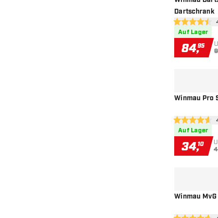
Winmau Darts
Dartschrank
Be
4.5 Bewertung
Auf Lager
U
84
,
95
9
Winmau Pro S
Be
4.6 Bewertung
Auf Lager
U
34
,
10
4
Winmau MvG D