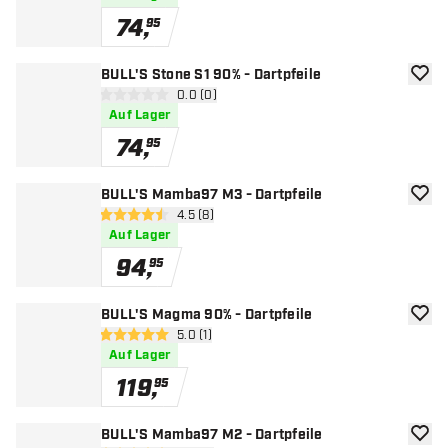
74
,
95
BULL'S Stone S1 90% - Dartpfeile
Zur W
Bewertungsbereich öffnen
0.0 (0)
0 Bewertungssterne
Auf Lager
74
,
95
BULL'S Mamba97 M3 - Dartpfeile
Zur W
Bewertungsbereich öffnen
4.5 (8)
4.5 Bewertungssterne
Auf Lager
94
,
95
BULL'S Magma 90% - Dartpfeile
Zur W
Bewertungsbereich öffnen
5.0 (1)
5 Bewertungssterne
Auf Lager
119
,
95
BULL'S Mamba97 M2 - Dartpfeile
Zur W