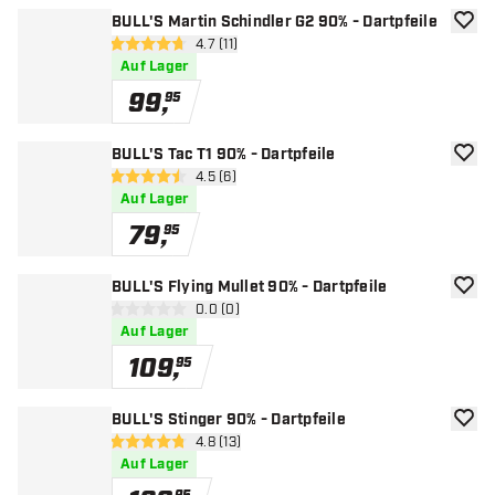
BULL'S Martin Schindler G2 90% - Dartpfeile
Zur W
Bewertungsbereich öffnen
4.7 (11)
4.7 Bewertungssterne
Auf Lager
99
,
95
BULL'S Tac T1 90% - Dartpfeile
Zur W
Bewertungsbereich öffnen
4.5 (6)
4.5 Bewertungssterne
Auf Lager
79
,
95
BULL'S Flying Mullet 90% - Dartpfeile
Zur W
Bewertungsbereich öffnen
0.0 (0)
0 Bewertungssterne
Auf Lager
109
,
95
BULL'S Stinger 90% - Dartpfeile
Zur W
Bewertungsbereich öffnen
4.8 (13)
4.8 Bewertungssterne
Auf Lager