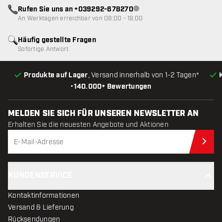
Rufen Sie uns an +039292-678270
Kundenservice nicht verfügba
An Werktagen erreichbar von 08:00 - 19:00
Häufig gestellte Fragen
Sofortige Antwort
Produkte auf Lager
, Versand innerhalb von 1-2 Tagen*
•
140.000+ Bewertungen
MELDEN SIE SICH FÜR UNSEREN NEWSLETTER AN
Erhalten Sie die neuesten Angebote und Aktionen
Jet
KUNDENSERVICE
Kontaktinformationen
Versand & Lieferung
Rücksendungen