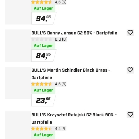
Bewertungsbereich öffnen
4.6 (5)
4.6 Bewertungssterne
Auf Lager
94
,
95
BULL'S Danny Jansen G2 90% - Dartpfeile
Zur W
Bewertungsbereich öffnen
0.0 (0)
0 Bewertungssterne
Auf Lager
84
,
95
BULL'S Martin Schindler Black Brass -
Zur W
Dartpfeile
Bewertungsbereich öffnen
4.6 (5)
4.6 Bewertungssterne
Auf Lager
23
,
95
BULL'S Krzysztof Ratajski G2 Black 90% -
Zur W
Dartpfeile
Bewertungsbereich öffnen
4.4 (5)
4.4 Bewertungssterne
Auf Lager