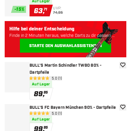
Auf Lager
UVP:
-
15
%
63
,
71
74,95
Hilfe bei deiner Entscheidung
Finde in 2 Minuten heraus, welche Darts zu dir passen.
Lass uns anfangen:
STARTE DEN AUSWAHLASSISTENTEN
BULL'S Martin Schindler TW80 80% -
Zur W
Dartpfeile
Bewertungsbereich öffnen
5.0 (1)
5 Bewertungssterne
Auf Lager
89
,
95
BULL'S FC Bayern München 90% - Dartpfeile
Zur W
Bewertungsbereich öffnen
5.0 (1)
5 Bewertungssterne
Auf Lager
99
,
95