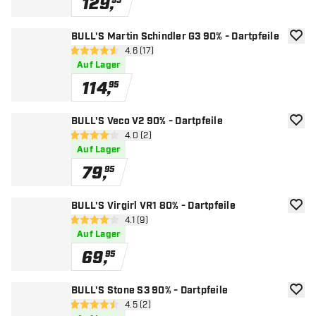
129
,
95
BULL'S Martin Schindler G3 90% - Dartpfeile
Zur W
Bewertungsbereich öffnen
4.6 (17)
4.6 Bewertungssterne
Auf Lager
114
,
95
BULL'S Veco V2 90% - Dartpfeile
Zur W
Bewertungsbereich öffnen
4.0 (2)
4 Bewertungssterne
Auf Lager
79
,
95
BULL'S Virgirl VR1 80% - Dartpfeile
Zur W
Bewertungsbereich öffnen
4.1 (9)
4.1 Bewertungssterne
Auf Lager
69
,
95
BULL'S Stone S3 90% - Dartpfeile
Zur W
Bewertungsbereich öffnen
4.5 (2)
4.5 Bewertungssterne