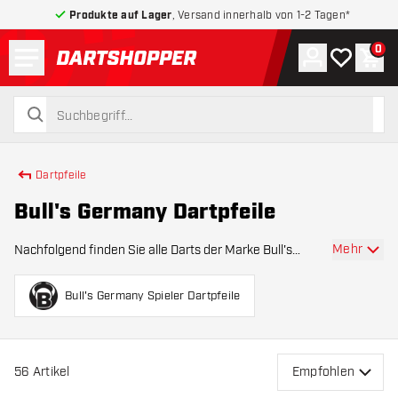
Produkte auf Lager
, Versand innerhalb von 1-2 Tagen*
Menü
0
Konto
Meine Wuns
War
zurück zur Startseite
suchen
suchen
Dartpfeile
Bull's Germany Dartpfeile
Mehr
Nachfolgend finden Sie alle Darts der Marke Bull's
Germany. Bull's Germany ist die größte deutsche
Dartmarke. Dieser ist seit 17 Jahren bei Bull´s
Bull's Germany Spieler Dartpfeile
Deutschland unter Vertrag! Diese Pfeile werden außerd
56
Artikel
Empfohlen