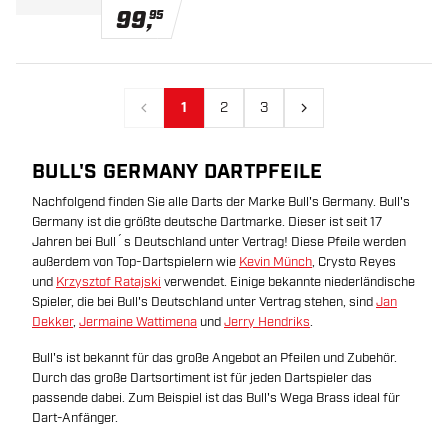
99
,
95
1
2
3
Vorherige
Nächste
BULL'S GERMANY DARTPFEILE
Nachfolgend finden Sie alle Darts der Marke Bull's Germany. Bull's
Germany ist die größte deutsche Dartmarke. Dieser ist seit 17
Jahren bei Bull´s Deutschland unter Vertrag! Diese Pfeile werden
außerdem von Top-Dartspielern wie
Kevin Münch
, Crysto Reyes
und
Krzysztof Ratajski
verwendet. Einige bekannte niederländische
Spieler, die bei Bull's Deutschland unter Vertrag stehen, sind
Jan
Dekker
,
Jermaine Wattimena
und
Jerry Hendriks
.
Bull's ist bekannt für das große Angebot an Pfeilen und Zubehör.
Durch das große Dartsortiment ist für jeden Dartspieler das
passende dabei. Zum Beispiel ist das Bull's Wega Brass ideal für
Dart-Anfänger.