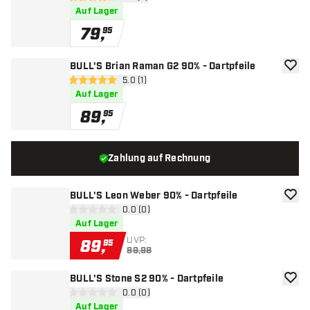
4.3 Bewertungssterne
Auf Lager
79
,
95
BULL'S Brian Raman G2 90% - Dartpfeile
Zur W
Bewertungsbereich öffnen
5.0 (1)
5 Bewertungssterne
Auf Lager
89
,
95
Zahlung auf Rechnung
BULL'S Leon Weber 90% - Dartpfeile
Zur W
Bewertungsbereich öffnen
0.0 (0)
0 Bewertungssterne
Auf Lager
UVP:
89
,
95
89,98
BULL'S Stone S2 90% - Dartpfeile
Zur W
Bewertungsbereich öffnen
0.0 (0)
0 Bewertungssterne
Auf Lager