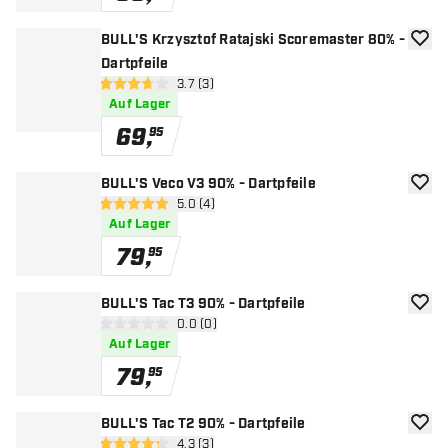
BULL'S Krzysztof Ratajski Scoremaster 80% -
Zur W
Dartpfeile
Bewertungsbereich öffnen
3.7 (3)
3.7 Bewertungssterne
Auf Lager
69
,
95
BULL'S Veco V3 90% - Dartpfeile
Zur W
Bewertungsbereich öffnen
5.0 (4)
5 Bewertungssterne
Auf Lager
79
,
95
BULL'S Tac T3 90% - Dartpfeile
Zur W
Bewertungsbereich öffnen
0.0 (0)
0 Bewertungssterne
Auf Lager
79
,
95
BULL'S Tac T2 90% - Dartpfeile
Zur W
Bewertungsbereich öffnen
4.3 (3)