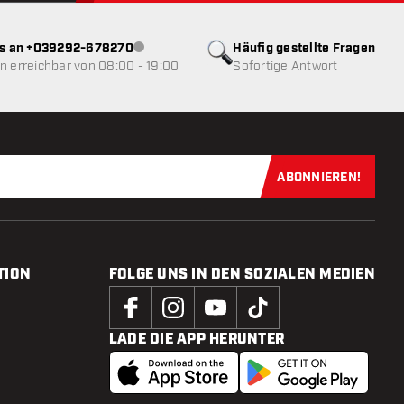
ns an +039292-678270
Häufig gestellte Fragen
Kundenservice nicht verfügbar
 erreichbar von 08:00 - 19:00
Sofortige Antwort
ABONNIEREN!
Jetzt für uns
TION
FOLGE UNS IN DEN SOZIALEN MEDIEN
LADE DIE APP HERUNTER