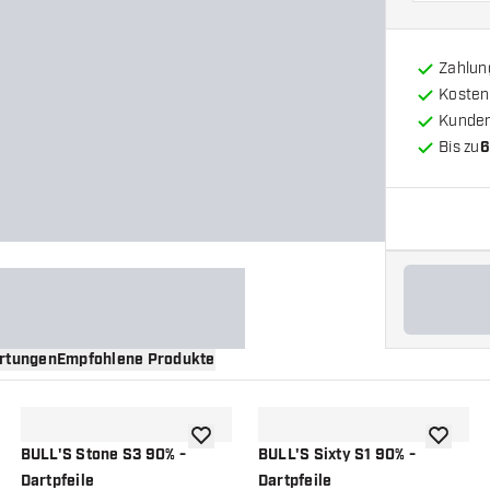
Zahlun
Kosten
Kunde
Bis zu
6
rtungen
Empfohlene Produkte
nschliste hinzufügen
Zur Wunschliste hinzufügen
Zur Wuns
BULL'S Stone S3 90% -
BULL'S Sixty S1 90% -
Dartpfeile
Dartpfeile