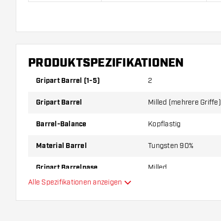
BULL'S Stone S1 90% kommen mit:
3 Barrels, 3 Flight
PRODUKTSPEZIFIKATIONEN
Gripart Barrel (1-5)
2
Gripart Barrel
Milled (mehrere Griffe
Barrel-Balance
Kopflastig
Material Barrel
Tungsten 90%
Gripart Barrelnase
Milled
Alle Spezifikationen anzeigen
Dartspieler
Barrelfarbe