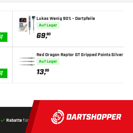
Lukas Wenig 90% - Dartpfeile
Auf Lager
69
,
90
IN DEN WARENKORB
Red Dragon Raptor GT Gripped Points Silver
Auf Lager
13
,
95
IN DEN WARENKORB
Rabatte
für Kunden
Produkte auf Lager
, Versand innerha