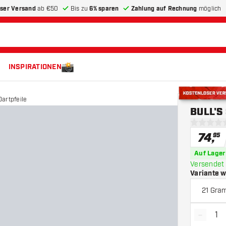
ser Versand
ab €50
Bis zu
6% sparen
Zahlung auf Rechnung
möglich
INSPIRATIONEN
Dartpfeile
Kostenloser 
BULL'S 
0 Bewertu
74
,
95
Auf Lager
Versendet 
Variante 
21 Gra
-
Menge 