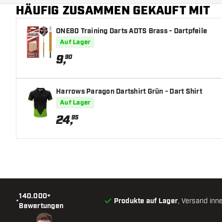
HÄUFIG ZUSAMMEN GEKAUFT MIT
Form Barrelnase
ONE80 Training Darts ADTS Brass - Dartpfeile
Barrel Gripzone
Auf Lager
Barrelform
9
,
90
Gewicht
Harrows Paragon Dartshirt Grün - Dart Shirt
Barreldurchmesser (MM)
Auf Lager
24
,
95
Barrellänge (MM)
140.000+
•
Produkte auf Lager
, Versand inn
Bewertungen