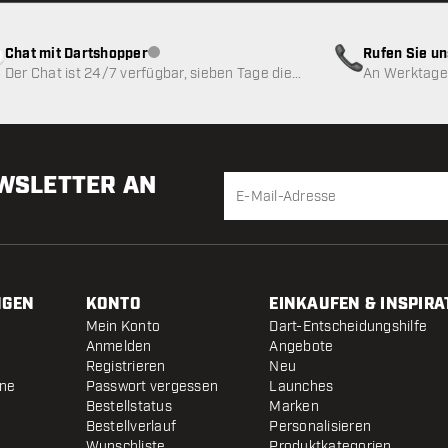
Chat mit Dartshopper
Rufen Sie u
Kundenservice nicht verfügbar
Der Chat ist 24/7 verfügbar, sieben Tage die
An Werktagen
Woche
EWSLETTER AN
NGEN
KONTO
EINKAUFEN & INSPIRA
Mein Konto
Dart-Entscheidungshilfe
Anmelden
Angebote
Registrieren
Neu
ine
Passwort vergessen
Launches
Bestellstatus
Marken
Bestellverlauf
Personalisieren
Wunschliste
Produktkategorien