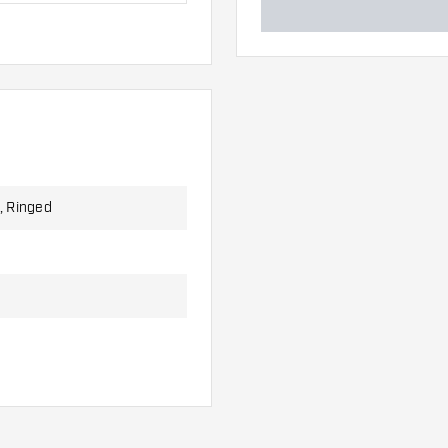
s und 3 Shafts.
), Ringed