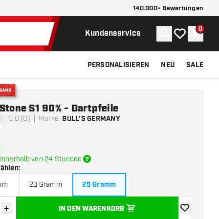
140.000+ Bewertungen
0
Konto
Meine Wunsch
Waren
Kundenservice
PERSONALISIEREN
NEU
SALE
Versand
Stone S1 90% - Dartpfeile
0.0 (0)
Marke
:
BULL'S GERMANY
ngssterne
innerhalb von 24 Stunden
wählen
:
mm
23 Gramm
25 Gramm
+
IN DEN WARENKORB
verringern
Menge erhöhen
Zur Wunschl