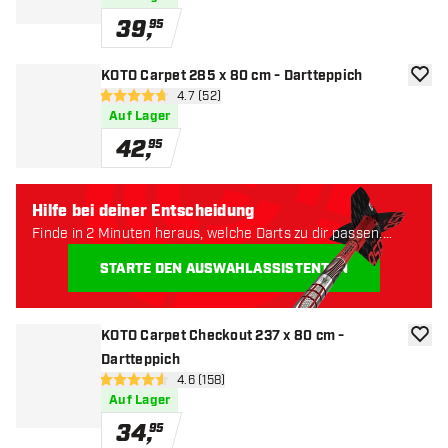
39
,
95
KOTO Carpet 285 x 80 cm - Dartteppich
Zur W
Bewertungsbereich öffnen
4.7 (52)
4.7 Bewertungssterne
Auf Lager
42
,
95
Hilfe bei deiner Entscheidung
Finde in 2 Minuten heraus, welche Darts zu dir passen.
Lass uns anfangen:
STARTE DEN AUSWAHLASSISTENTEN
KOTO Carpet Checkout 237 x 80 cm -
Zur W
Dartteppich
Bewertungsbereich öffnen
4.6 (158)
4.6 Bewertungssterne
Auf Lager
34
,
95