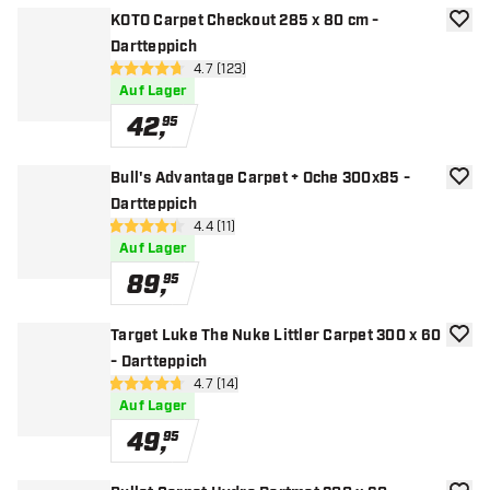
KOTO Carpet Checkout 285 x 80 cm -
Zur W
Dartteppich
Bewertungsbereich öffnen
4.7 (123)
4.7 Bewertungssterne
Auf Lager
42
,
95
Bull's Advantage Carpet + Oche 300x85 -
Zur W
Dartteppich
Bewertungsbereich öffnen
4.4 (11)
4.4 Bewertungssterne
Auf Lager
89
,
95
Target Luke The Nuke Littler Carpet 300 x 60
Zur W
- Dartteppich
Bewertungsbereich öffnen
4.7 (14)
4.7 Bewertungssterne
Auf Lager
49
,
95