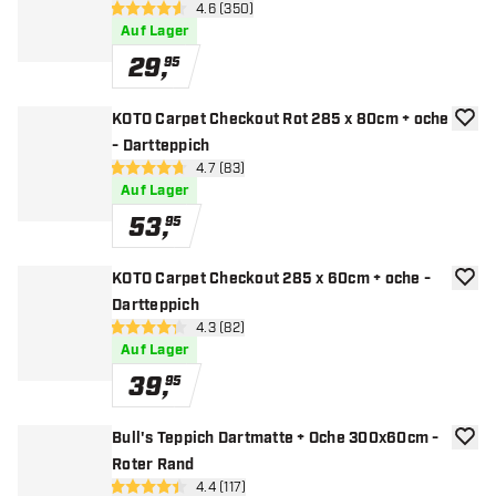
Bewertungsbereich öffnen
4.6 (350)
4.6 Bewertungssterne
Auf Lager
29
,
95
KOTO Carpet Checkout Rot 285 x 80cm + oche
Zur W
- Dartteppich
Bewertungsbereich öffnen
4.7 (83)
4.7 Bewertungssterne
Auf Lager
53
,
95
KOTO Carpet Checkout 285 x 60cm + oche -
Zur W
Dartteppich
Bewertungsbereich öffnen
4.3 (82)
4.3 Bewertungssterne
Auf Lager
39
,
95
Bull's Teppich Dartmatte + Oche 300x60cm -
Zur W
Roter Rand
Bewertungsbereich öffnen
4.4 (117)
4.4 Bewertungssterne