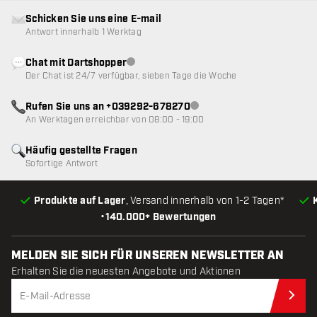
Schicken Sie uns eine E-mail
Antwort innerhalb 1 Werktag
Chat mit Dartshopper
Kundenservice nicht verfügbar
Der Chat ist 24/7 verfügbar, sieben Tage die Woche
Rufen Sie uns an +039292-678270
Kundenservice nicht verfügba
An Werktagen erreichbar von 08:00 - 19:00
Häufig gestellte Fragen
Sofortige Antwort
Produkte auf Lager
, Versand innerhalb von 1-2 Tagen*
•
140.000+ Bewertungen
MELDEN SIE SICH FÜR UNSEREN NEWSLETTER AN
Erhalten Sie die neuesten Angebote und Aktionen
Jet