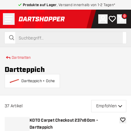
Produkte auf Lager
, Versand innerhalb von 1-2 Tagen*
Menü
0
Konto
Meine Wuns
War
zurück zur Startseite
suchen
suchen
Dartmatten
Dartteppich
Dartteppich + Oche
37
Artikel
Empfohlen
KOTO Carpet Checkout 237x60cm -
Zur W
Dartteppich