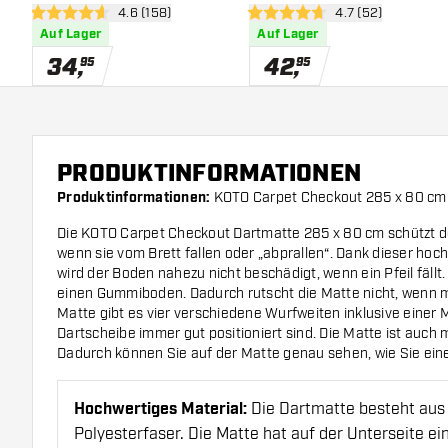
Bewertungsbereich öffnen
4.6 (158)
Bewertungsbereic
4.7 (52)
4.6 Bewertungssterne
4.7 Bewertungssterne
Auf Lager
Auf Lager
34
,
42
,
95
95
PRODUKTINFORMATIONEN
Produktinformationen:
KOTO Carpet Checkout 285 x 80 cm
Die KOTO Carpet Checkout Dartmatte 285 x 80 cm schützt de
wenn sie vom Brett fallen oder „abprallen“. Dank dieser ho
wird der Boden nahezu nicht beschädigt, wenn ein Pfeil fäll
einen Gummiboden. Dadurch rutscht die Matte nicht, wenn m
Matte gibt es vier verschiedene Wurfweiten inklusive einer Mit
Dartscheibe immer gut positioniert sind. Die Matte ist auch
Dadurch können Sie auf der Matte genau sehen, wie Sie ei
Hochwertiges Material:
Die Dartmatte besteht aus
Polyesterfaser. Die Matte hat auf der Unterseite e