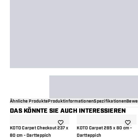
Ähnliche Produkte
Produktinformationen
Spezifikationen
Bewe
DAS KÖNNTE SIE AUCH INTERESSIEREN
Zur Wunschliste hinzufügen
Zur Wu
KOTO Carpet Checkout 237 x
KOTO Carpet 285 x 80 cm -
80 cm - Dartteppich
Dartteppich