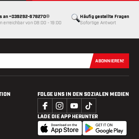
ns an +039292-678270
Häufig gestellte Fragen
Kundenservice nicht verfügbar
 erreichbar von 08:00 - 19:00
Sofortige Antwort
ABONNIEREN!
Jetzt für uns
TION
FOLGE UNS IN DEN SOZIALEN MEDIEN
LADE DIE APP HERUNTER