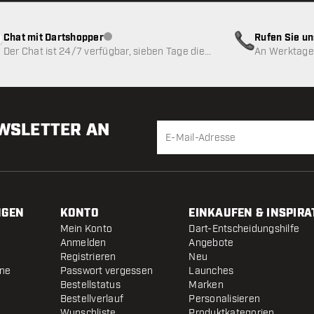
Chat mit Dartshopper
Rufen Sie u
Kundenservice nicht verfügbar
Der Chat ist 24/7 verfügbar, sieben Tage die
An Werktagen
Woche
EWSLETTER AN
NGEN
KONTO
EINKAUFEN & INSPIRA
Mein Konto
Dart-Entscheidungshilfe
Anmelden
Angebote
Registrieren
Neu
ine
Passwort vergessen
Launches
Bestellstatus
Marken
Bestellverlauf
Personalisieren
Wunschliste
Produktkategorien