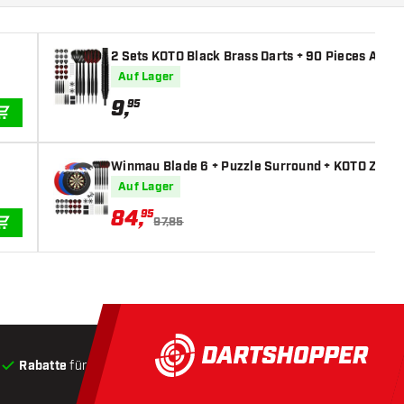
2 Sets KOTO Black Brass Darts + 90 Pieces Access
Auf Lager
9
,
95
IN DEN WARENKORB
Winmau Blade 6 + Puzzle Surround + KOTO Zubehör
Auf Lager
84
,
95
97,85
IN DEN WARENKORB
Rabatte
für Kunden
Produkte auf Lager
, Versand innerha