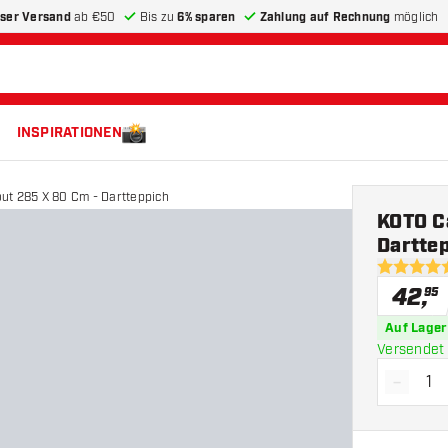
ser Versand
ab €50
Bis zu
6% sparen
Zahlung auf Rechnung
möglich
INSPIRATIONEN
t 285 X 80 Cm - Dartteppich
KOTO C
Dartte
4.7 Bewer
42
,
95
Auf Lager
Versendet 
-
Menge 