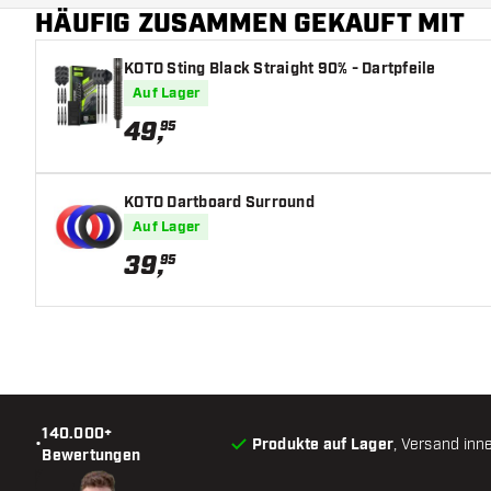
HÄUFIG ZUSAMMEN GEKAUFT MIT
Bitte beachten Sie! Eine Dartmatte bietet niemals 10
abprallende Darts.
KOTO Sting Black Straight 90% - Dartpfeile
Achten Sie darauf:
Dieser KOTO Teppich-Check-out-Da
Auf Lager
keine runden, sondern gerade Ecken.
49
,
95
KOTO Dartboard Surround
Auf Lager
39
,
95
140.000+
•
Produkte auf Lager
, Versand inn
Bewertungen