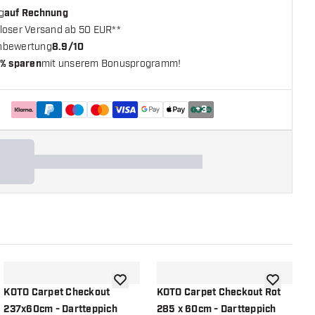
g
auf Rechnung
loser Versand ab 50 EUR**
nbewertung
8.9/10
% sparen
mit unserem Bonusprogramm!
+
3
chliste hinzufügen
Zur Wunschliste hinzufügen
Zur Wunsch
KOTO Carpet Checkout
KOTO Carpet Checkout Rot
K
237x60cm - Dartteppich
285 x 60cm - Dartteppich
+