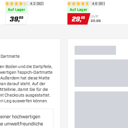
h öffnen
Bewertungsbereich öffnen
4.3 (82)
Bewertungsbereich 
4.6 (81)
4.3 Bewertungssterne
4.6 Bewertungssterne
Auf Lager
Auf Lager
UVP:
39
,
29
,
95
65
32,95
 Dartmatte
n Boden und die Dartpfeile,
chwertigen Teppich-Dartmatte
t. Außerdem hat diese Matte
an darauf steht. Auf der
tellinie, damit Sie für die
 mit Checkouts ausgestattet.
nen Leg auswerfen können.
 einer hochwertigen
ine umweltfreundliche