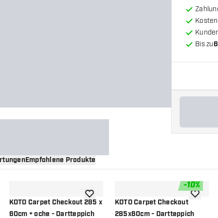
Zahlun
Kosten
Kunde
Bis zu
6
rtungen
Empfohlene Produkte
-
10
%
nschliste hinzufügen
Zur Wunschliste hinzufügen
Zur Wuns
KOTO Carpet Checkout 285 x
KOTO Carpet Checkout
60cm + oche - Dartteppich
285x60cm - Dartteppich