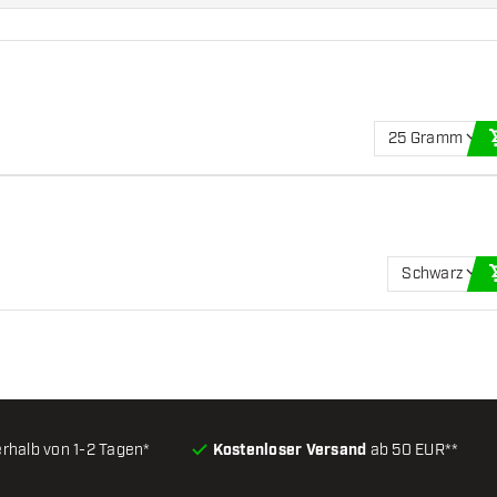
0%igen Schutz bei
rtmatte 285 x 80 cm hat
25 Gramm
Schwarz
erhalb von 1-2 Tagen*
Kostenloser Versand
ab 50 EUR**