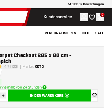
140.000+ Bewertungen
0
Konto
Meine Wunsch
Waren
Kundenservice
PERSONALISIEREN
NEU
SALE
arpet Checkout 285 x 80 cm -
ppich
4.7 (123)
Marke
:
KOTO
tungssterne
innerhalb von 24 Stunden
+
IN DEN WARENKORB
verringern
Menge erhöhen
Zur Wunschl