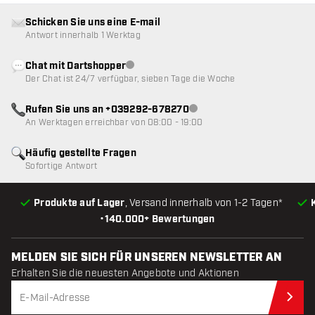
Schicken Sie uns eine E-mail
Antwort innerhalb 1 Werktag
Chat mit Dartshopper
Kundenservice nicht verfügbar
Der Chat ist 24/7 verfügbar, sieben Tage die Woche
Rufen Sie uns an +039292-678270
Kundenservice nicht verfügba
An Werktagen erreichbar von 08:00 - 19:00
Häufig gestellte Fragen
Sofortige Antwort
Produkte auf Lager
, Versand innerhalb von 1-2 Tagen*
•
140.000+ Bewertungen
MELDEN SIE SICH FÜR UNSEREN NEWSLETTER AN
Erhalten Sie die neuesten Angebote und Aktionen
Jet