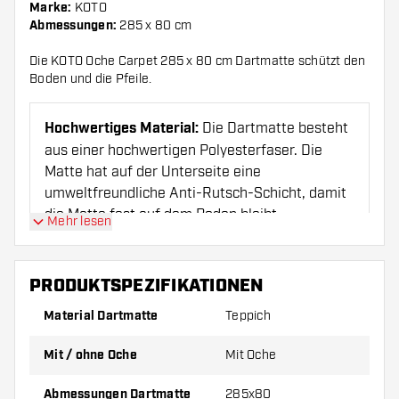
Marke:
KOTO
Abmessungen:
285 x 80 cm
Die KOTO Oche Carpet 285 x 80 cm Dartmatte schützt den
Boden und die Pfeile.
Hochwertiges Material:
Die Dartmatte besteht
aus einer hochwertigen Polyesterfaser. Die
Matte hat auf der Unterseite eine
umweltfreundliche Anti-Rutsch-Schicht, damit
die Matte fest auf dem Boden bleibt.
Mehr lesen
Wurflinie:
Die KOTO Carpet Checkout
PRODUKTSPEZIFIKATIONEN
Dartmatte hat vier offizielle Wurflinien, damit
Sie immer den richtigen Abstand zur
Material Dartmatte
Teppich
Dartscheibe haben.
Mit / ohne Oche
Mit Oche
Aushecken:
Die Matte hat eine komplette
Abmessungen Dartmatte
285x80