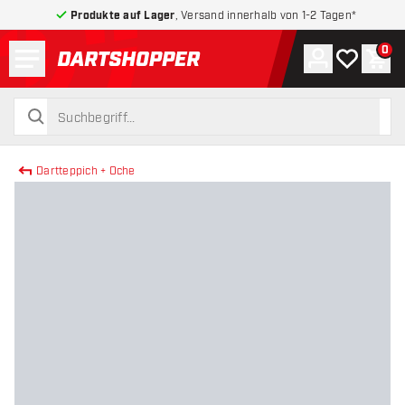
Produkte auf Lager
, Versand innerhalb von 1-2 Tagen*
Menü
0
Konto
Meine Wuns
War
zurück zur Startseite
suchen
suchen
Dartteppich + Oche