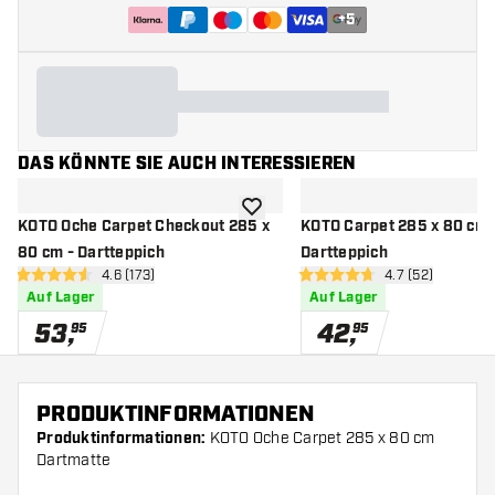
+
5
DAS KÖNNTE SIE AUCH INTERESSIEREN
Zur Wunschliste hinzufügen
KOTO Oche Carpet Checkout 285 x
KOTO Carpet 285 x 80 cm 
80 cm - Dartteppich
Dartteppich
Bewertungsbereich öffnen
4.6 (173)
Bewertungsbere
4.7 (52)
4.6 Bewertungssterne
4.7 Bewertungssterne
Auf Lager
Auf Lager
53
,
42
,
95
95
PRODUKTINFORMATIONEN
Produktinformationen:
KOTO Oche Carpet 285 x 80 cm
Dartmatte