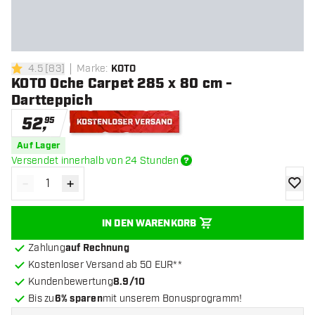
4.5
[
83
]
Marke
:
KOTO
4.5 Bewertungssterne
KOTO Oche Carpet 285 x 80 cm -
Dartteppich
52
,
95
Kostenloser Versand
Auf Lager
Versendet innerhalb von 24 Stunden
-
+
Menge verringern
Menge erhöhen
Zur Wu
IN DEN WARENKORB
Zahlung
auf Rechnung
Kostenloser Versand ab 50 EUR**
Kundenbewertung
8.9/10
Bis zu
6% sparen
mit unserem Bonusprogramm!