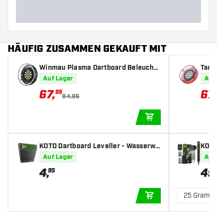
HÄUFIG ZUSAMMEN GEKAUFT MIT
Winmau Plasma Dartboard Beleuchtu
Targ
ng
ng
Auf Lager
Auf
67
,
67
,
95
84,95
IN DEN WARENKOR
KOTO Dartboard Leveller - Wasserwa
KOTO 
age
pfeil
Auf Lager
Auf
4
,
49
95
25 Gramm
IN DEN WARENKOR