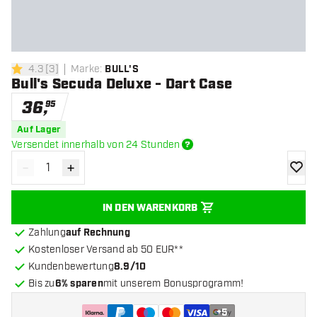
4.3
[
3
]
Marke
:
BULL'S
4.3 Bewertungssterne
Bull's Secuda Deluxe - Dart Case
36
,
95
Auf Lager
Versendet innerhalb von 24 Stunden
-
+
Menge verringern
Menge erhöhen
Zur Wu
IN DEN WARENKORB
Zahlung
auf Rechnung
Kostenloser Versand ab 50 EUR**
Kundenbewertung
8.9/10
Bis zu
6% sparen
mit unserem Bonusprogramm!
+
5