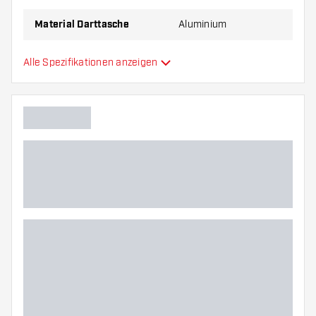
Achtung: Zubehör auf dem Foto nicht enthalten.
Material Darttasche
Aluminium
Kapazität Darttasche
6
Alle Spezifikationen anzeigen
Hauptfarbe