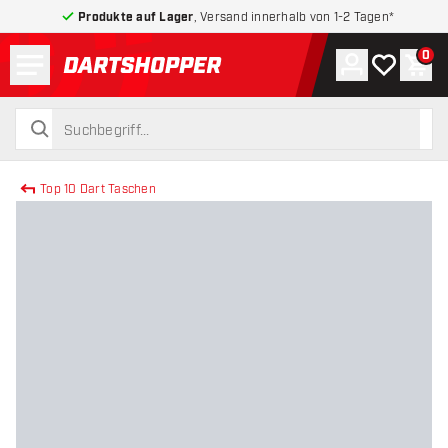
Produkte auf Lager
, Versand innerhalb von 1-2 Tagen*
Menü
0
Konto
Meine Wuns
War
zurück zur Startseite
suchen
suchen
Top 10 Dart Taschen