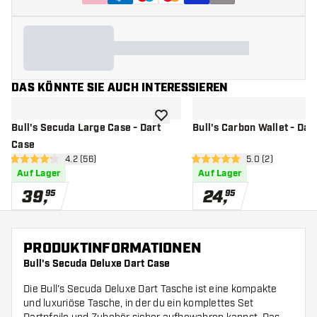
DAS KÖNNTE SIE AUCH INTERESSIEREN
Zur Wunschliste hinzufügen
Bull's Secuda Large Case - Dart
Bull's Carbon Wallet - Dar
Case
Bewertungsbereich öffnen
4.2 (56)
Bewertungsbere
5.0 (2)
4.2 Bewertungssterne
5 Bewertungssterne
Auf Lager
Auf Lager
39
,
24
,
95
95
PRODUKTINFORMATIONEN
Bull's Secuda Deluxe Dart Case
Die Bull's Secuda Deluxe Dart Tasche ist eine kompakte
und luxuriöse Tasche, in der du ein komplettes Set