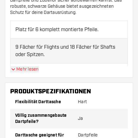
Dartpfeile und Zubehör sicher aufbewahren kannst. Das
robuste, schwarze Gehäuse bietet ausgezeichneten
Schutz für deine Dartausrüstung.
Platz für 6 komplett montierte Pfeile.
9 Fächer für Flights und 18 Fächer für Shafts
oder Spitzen.
Mehr lesen
Große Tasche für zusätzliche Artikel wie
Schleifsteine oder Ersatzflights.
PRODUKTSPEZIFIKATIONEN
Geeignet für beliebte gegossene Flights.
Flexibilität Darttasche
Hart
Schlankes Design mit silbernem Logo für ein
Völlig zusammengebaute
Ja
Dartpfeile?
professionelles Erscheinungsbild.
Maße der Tasche: L: 19 cm B: 14 cm H: 6 cm
Darttasche geeignet für
Dartpfeile