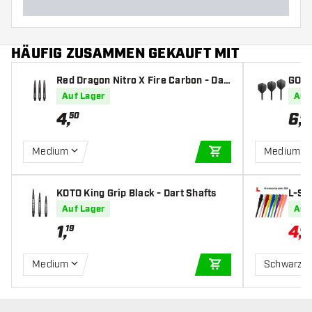
HÄUFIG ZUSAMMEN GEKAUFT MIT
Red Dragon Nitro X Fire Carbon - Dar
GOAT 
t Shafts
Auf Lager
Auf
4
,
6
,
50
95
Medium
Medium
IN DEN WARENKOR
KOTO King Grip Black - Dart Shafts
L-St
Auf Lager
Auf
1
,
4
,
19
04
Medium
Schwarz
IN DEN WARENKOR