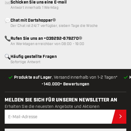
Schicken Sie uns eine E-mail
Antwort innerhalb 1 Werktag
Chat mit Dartshopper
Kundenservice nicht verfügbar
Der Chat ist 24/7 verfügbar, sieben Tage die Woche
Rufen Sie uns an +039292-678270
Kundenservice nicht verfügba
An Werktagen erreichbar von 08:00 - 19:00
Häufig gestellte Fragen
Sofortige Antwort
Produkte auf Lager
, Versand innerhalb von 1-2 Tagen*
•
140.000+ Bewertungen
MELDEN SIE SICH FÜR UNSEREN NEWSLETTER AN
Erhalten Sie die neuesten Angebote und Aktionen
Jet