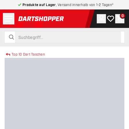
Produkte auf Lager
, Versand innerhalb von 1-2 Tagen*
Menü
0
Konto
Meine Wuns
War
zurück zur Startseite
suchen
suchen
Top 10 Dart Taschen