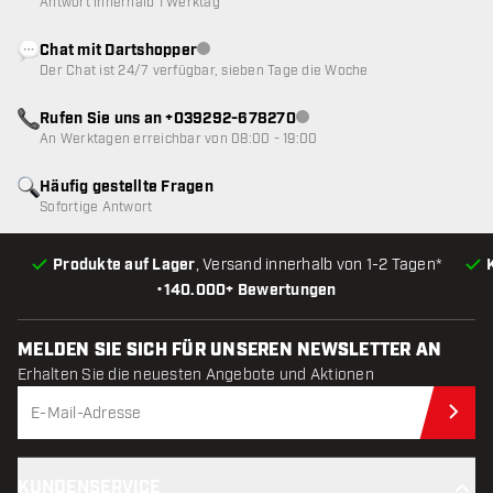
Antwort innerhalb 1 Werktag
Chat mit Dartshopper
Kundenservice nicht verfügbar
Der Chat ist 24/7 verfügbar, sieben Tage die Woche
Rufen Sie uns an +039292-678270
Kundenservice nicht verfügba
An Werktagen erreichbar von 08:00 - 19:00
Häufig gestellte Fragen
Sofortige Antwort
Produkte auf Lager
, Versand innerhalb von 1-2 Tagen*
•
140.000+ Bewertungen
MELDEN SIE SICH FÜR UNSEREN NEWSLETTER AN
Erhalten Sie die neuesten Angebote und Aktionen
Jet
KUNDENSERVICE