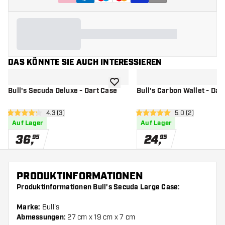
DAS KÖNNTE SIE AUCH INTERESSIEREN
Zur Wunschliste hinzufügen
Bull's Secuda Deluxe - Dart Case
Bull's Carbon Wallet - Dar
Bewertungsbereich öffnen
4.3 (3)
Bewertungsbere
5.0 (2)
4.3 Bewertungssterne
5 Bewertungssterne
Auf Lager
Auf Lager
36
,
24
,
95
95
PRODUKTINFORMATIONEN
Produktinformationen Bull's Secuda Large Case:
Marke:
Bull's
Abmessungen:
27 cm x 19 cm x 7 cm