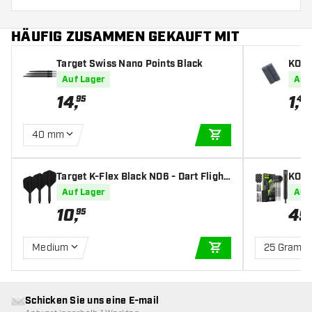
HÄUFIG ZUSAMMEN GEKAUFT MIT
Target Swiss Nano Points Black
KOTO
Auf Lager
Auf
14
,
1
,
95
45
40 mm
IN DEN WARENKOR
Target K-Flex Black NO6 - Dart Flight
KOTO 
s
pfeil
Auf Lager
Auf
10
,
49
95
Medium
25 Gramm
IN DEN WARENKOR
Schicken Sie uns eine E-mail