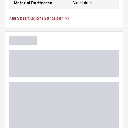
Material Darttasche
Aluminium
Kapazität Darttasche
6
Alle Spezifikationen anzeigen
Zusätzliche Farben
Hauptfarbe