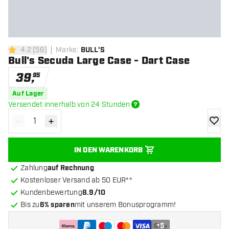
4.2
[
56
]
Marke
:
BULL'S
4.2 Bewertungssterne
Bull's Secuda Large Case - Dart Case
39
,
95
Auf Lager
Versendet innerhalb von 24 Stunden
-
+
Menge verringern
Menge erhöhen
Zur Wu
IN DEN WARENKORB
Zahlung
auf Rechnung
Kostenloser Versand ab 50 EUR**
Kundenbewertung
8.9/10
Bis zu
6% sparen
mit unserem Bonusprogramm!
+
5